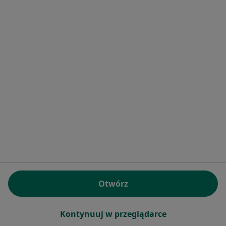
Bezpieczne płatności
dr n. med. Monika Sierzputowska-
Pieczara
·
Więcej
Pediatra, Neonatolog
92 opinie
E-recepta
50 zł
Specjalista nie oferuje umawiania online pod tym adresem.
Poproś o wizytę
Otwórz
Kontynuuj w przeglądarce