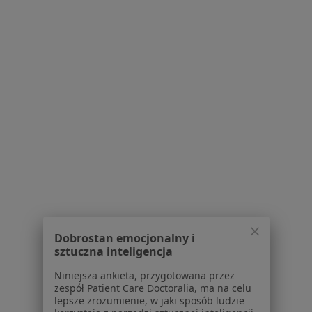
Bezpieczne płatności
lek. Łukasz Durajski
W trakcie specjalizacji (Pediatra), Lekarz pierwszego kontaktu
261 opinii
E-recepta
200 zł
Dobrostan emocjonalny i
sztuczna inteligencja
Specjalista nie oferuje umawiania online pod tym adresem.
Niniejsza ankieta, przygotowana przez
zespół Patient Care Doctoralia, ma na celu
Poproś o wizytę
lepsze zrozumienie, w jaki sposób ludzie