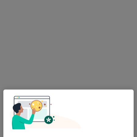
Poproś o wizytę
Szpital Zespołu Opieki Zdrowotnej w
Nidzicy
·
Więcej
Pediatria, Interna, Chirurgia
5 opinii
Mickiewicza 25, Nidzica
•
Mapa
Konsultacja pediatryczna