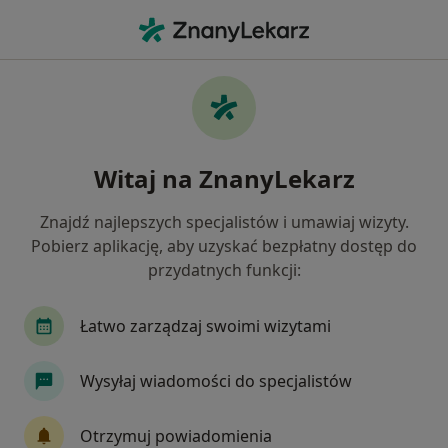
Me
Pediatra • Nidzica, warmińsko-mazurskie
Filtry
Mapa
Polecani pediatrzy w Nidzicy
Witaj na ZnanyLekarz
Jak działają wyniki wyszukiwania
Znajdź najlepszych specjalistów i umawiaj wizyty.
Pobierz aplikację, aby uzyskać bezpłatny dostęp do
przydatnych funkcji:
Łatwo zarządzaj swoimi wizytami
Wysyłaj wiadomości do specjalistów
Beata Kacała
Pediatra, Lekarz rodzinny
Otrzymuj powiadomienia