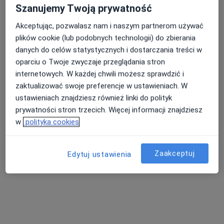
Brak dostępnych specjalistów z wolnymi terminami w tym centrum medycznym.
Szanujemy Twoją prywatność
Pokaż profil
Akceptując, pozwalasz nam i naszym partnerom używać
plików cookie (lub podobnych technologii) do zbierania
danych do celów statystycznych i dostarczania treści w
oparciu o Twoje zwyczaje przeglądania stron
internetowych. W każdej chwili możesz sprawdzić i
zaktualizować swoje preferencje w ustawieniach. W
ustawieniach znajdziesz również linki do polityk
prywatności stron trzecich. Więcej informacji znajdziesz
w
polityka cookies
i Medycyny Pracy Panaceum
Pediatria, Medycyna rodzinna
Zaakceptuj
Edytuj ustawienia
Traugutta 13, Nidzica
•
Mapa
Brak dostępnych specjalistów z wolnymi terminami w tym centrum medycznym.
Pokaż profil