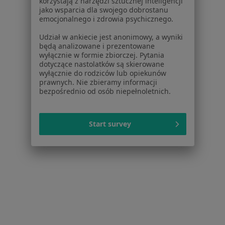
korzystają z narzędzi sztucznej inteligencji
jako wsparcia dla swojego dobrostanu
emocjonalnego i zdrowia psychicznego.
Udział w ankiecie jest anonimowy, a wyniki
będą analizowane i prezentowane
wyłącznie w formie zbiorczej. Pytania
dotyczące nastolatków są skierowane
wyłącznie do rodziców lub opiekunów
prawnych. Nie zbieramy informacji
bezpośrednio od osób niepełnoletnich.
Bezpieczne płatności
lek. Paulina Chmura-Winiecka
Start survey
·
Więcej
Pediatra
189 opinii
Konsultacja pediatryczna
200 zł
Specjalista nie oferuje umawiania online pod tym adresem.
Poproś o wizytę