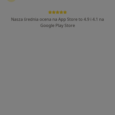
26 opinii
Adres 1
Adres 2
Adres 3
Adres 4
Nasza średnia ocena na App Store to 4.9 i 4.1 na
Google Play Store
ul. Plac Wojciecha Z Brudzewa 22, Nidzica
•
Mapa
Indywidualna Praktyka Lekarska. Wizyty Domowe Beata Kacała
Konsultacja pediatryczna
Brak ceny
Specjalista nie oferuje umawiania online pod tym adresem.
Poproś o wizytę