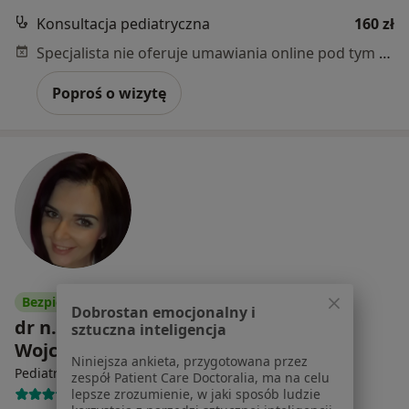
Konsultacja pediatryczna
160 zł
Specjalista nie oferuje umawiania online pod tym adresem.
Poproś o wizytę
Bezpieczne płatności
Dobrostan emocjonalny i
dr n. med. Gabriela Klimkiewicz-
sztuczna inteligencja
Wojciechowska
Niniejsza ankieta, przygotowana przez
·
Więcej
Pediatra
zespół Patient Care Doctoralia, ma na celu
lepsze zrozumienie, w jaki sposób ludzie
61 opinii