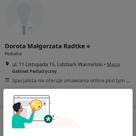
Dorota Małgorzata Radtke
Pediatra
ul. 11 Listopada 15, Lidzbark Warmiński
•
Mapa
Gabinet Pediatryczny
Specjalista nie oferuje umawiania online pod tym adresem.
Poproś o wizytę