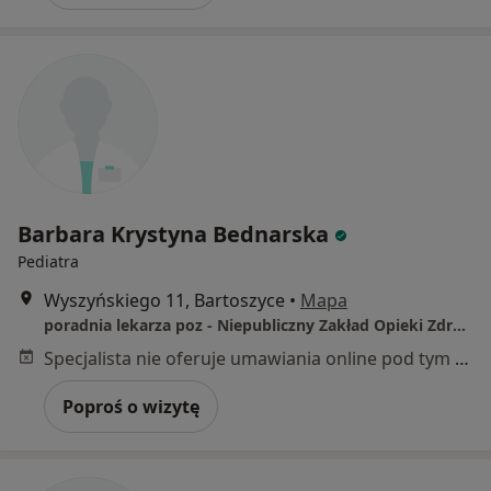
Barbara Krystyna Bednarska
Pediatra
Wyszyńskiego 11, Bartoszyce
•
Mapa
poradnia lekarza poz - Niepubliczny Zakład Opieki Zdrowotnej ZDROWIE spółka cywilna B.Bednarska, A.BOK, I.Fiedorowicz, M.Męzińska
Specjalista nie oferuje umawiania online pod tym adresem.
Poproś o wizytę