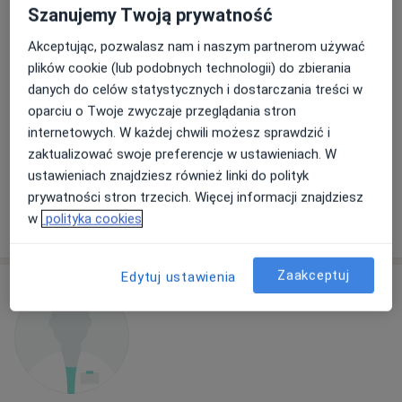
Szanujemy Twoją prywatność
Akceptując, pozwalasz nam i naszym partnerom używać
plików cookie (lub podobnych technologii) do zbierania
Jadwiga Haniszewska-Rekść
danych do celów statystycznych i dostarczania treści w
Pediatra, Anestezjolog
oparciu o Twoje zwyczaje przeglądania stron
Bartoszycka 3, Lidzbark Warmiński
•
Mapa
internetowych. W każdej chwili możesz sprawdzić i
Indywidualna Specjalistyczna Praktyka Lekarska
zaktualizować swoje preferencje w ustawieniach. W
ustawieniach znajdziesz również linki do polityk
Specjalista nie oferuje umawiania online pod tym adresem.
prywatności stron trzecich. Więcej informacji znajdziesz
w
polityka cookies
Poproś o wizytę
Zaakceptuj
Edytuj ustawienia