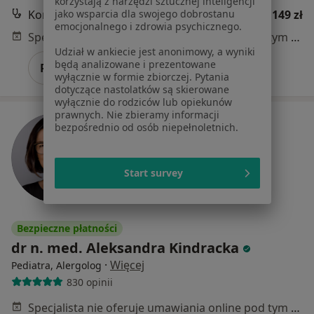
korzystają z narzędzi sztucznej inteligencji
jako wsparcia dla swojego dobrostanu
Konsultacja pediatryczna
149 zł
emocjonalnego i zdrowia psychicznego.
Specjalista nie oferuje umawiania online pod tym adresem.
Udział w ankiecie jest anonimowy, a wyniki
będą analizowane i prezentowane
Poproś o wizytę
wyłącznie w formie zbiorczej. Pytania
dotyczące nastolatków są skierowane
wyłącznie do rodziców lub opiekunów
prawnych. Nie zbieramy informacji
bezpośrednio od osób niepełnoletnich.
Start survey
Bezpieczne płatności
dr n. med. Aleksandra Kindracka
·
Więcej
Pediatra, Alergolog
830 opinii
Specjalista nie oferuje umawiania online pod tym adresem.