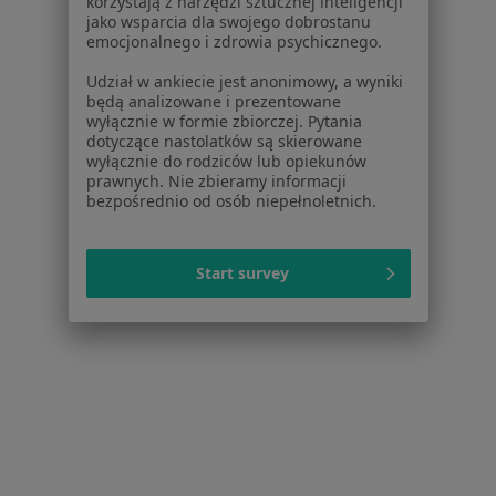
korzystają z narzędzi sztucznej inteligencji
Specjalista nie oferuje umawiania online pod tym adresem.
jako wsparcia dla swojego dobrostanu
emocjonalnego i zdrowia psychicznego.
Poproś o wizytę
Udział w ankiecie jest anonimowy, a wyniki
będą analizowane i prezentowane
wyłącznie w formie zbiorczej. Pytania
dotyczące nastolatków są skierowane
wyłącznie do rodziców lub opiekunów
prawnych. Nie zbieramy informacji
bezpośrednio od osób niepełnoletnich.
Start survey
Bezpieczne płatności
dr n. med. Gabriela Klimkiewicz-
Wojciechowska
·
Więcej
Pediatra
61 opinii
Konsultacja pediatryczna
149 zł