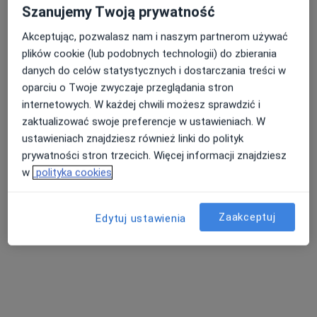
Szanujemy Twoją prywatność
Akceptując, pozwalasz nam i naszym partnerom używać
plików cookie (lub podobnych technologii) do zbierania
Andrzej Poleszak
danych do celów statystycznych i dostarczania treści w
·
Więcej
Pediatra
oparciu o Twoje zwyczaje przeglądania stron
Ścinawska 11G/2, Wołów
•
Mapa
internetowych. W każdej chwili możesz sprawdzić i
Gabinet lekarski
zaktualizować swoje preferencje w ustawieniach. W
Konsultacja pediatryczna
od 150 zł
ustawieniach znajdziesz również linki do polityk
prywatności stron trzecich. Więcej informacji znajdziesz
Specjalista nie oferuje umawiania online pod tym adresem.
w
polityka cookies
Poproś o wizytę
Zaakceptuj
Edytuj ustawienia