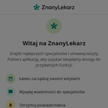
Me
Pediatra • Brzeg Dolny, dolnośląskie
Filtry
Mapa
Polecani pediatrzy w Brzegu Dolnemu
Witaj na ZnanyLekarz
Jak działają wyniki wyszukiwania
Znajdź najlepszych specjalistów i umawiaj wizyty.
Pobierz aplikację, aby uzyskać bezpłatny dostęp do
przydatnych funkcji:
Łatwo zarządzaj swoimi wizytami
Wysyłaj wiadomości do specjalistów
lek. Anna Maron
·
Więcej
Pediatra, Alergolog
Otrzymuj powiadomienia