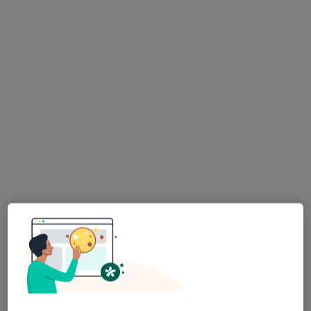
lek. Natasza Błaszczyna
·
Więcej
Lekarz rodzinny, Ultrasonografista
103 opinie
Adres
Online
Wilcza 6, Brzeg Dolny
•
Mapa
Dolnobrzeskie Specjalistyczne Centrum Medyczne
Konsultacja internistyczna
Brak ceny
Specjalista nie oferuje umawiania online pod tym adresem.
Poproś o wizytę