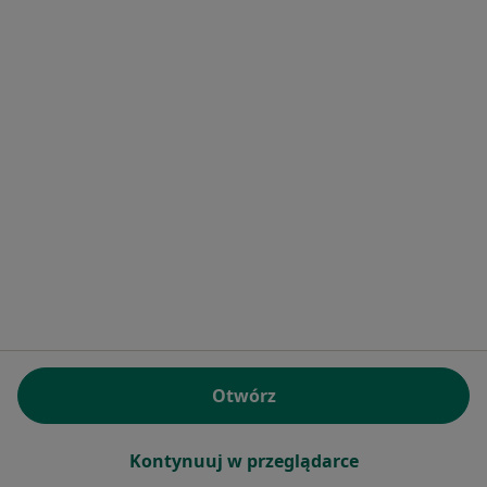
Bezpieczne płatności
lek. Olga Barańska
·
Więcej
Pediatra
112 opinii
Konsultacja telefoniczna
150 zł
Specjalista nie oferuje umawiania online pod tym adresem.
Poproś o wizytę
Otwórz
Kontynuuj w przeglądarce