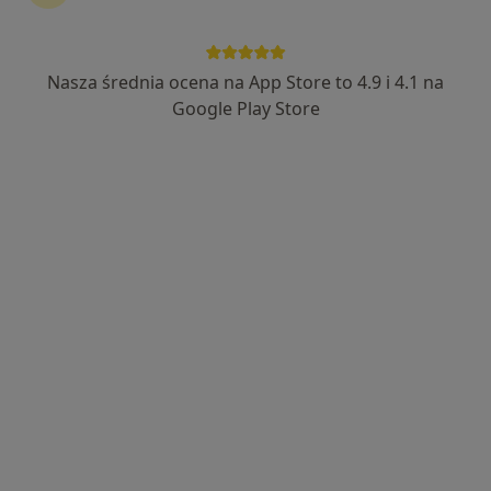
89 opinii
Lutyńska 27, Wróblowice
•
Mapa
DGPMED
Nasza średnia ocena na App Store to 4.9 i 4.1 na
Konsultacja pediatryczna
od 300 zł
Google Play Store
Specjalista nie oferuje umawiania online pod tym adresem.
Poproś o wizytę
DGPMED
·
Więcej
Pediatria, Medycyna pracy, Psychologia
19 opinii