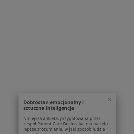
online
Konsultacja lekarza chorób zakaźnych dzieci
270 zł
Specjalista nie oferuje umawiania online pod tym adresem.
Poproś o wizytę
Dobrostan emocjonalny i
dr n. med. Anna Kroteń
sztuczna inteligencja
·
Więcej
Pediatra, Lekarz rodzinny
Niniejsza ankieta, przygotowana przez
457 opinii
zespół Patient Care Doctoralia, ma na celu
lepsze zrozumienie, w jaki sposób ludzie
Konsultacja pediatryczna
160 zł