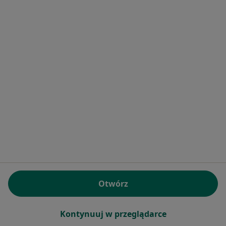
Bezpieczne płatności
dr n. med. Aleksandra Kindracka
·
Więcej
Pediatra, Alergolog
830 opinii
Specjalista nie oferuje umawiania online pod tym adresem.
Poproś o wizytę
Otwórz
Kontynuuj w przeglądarce