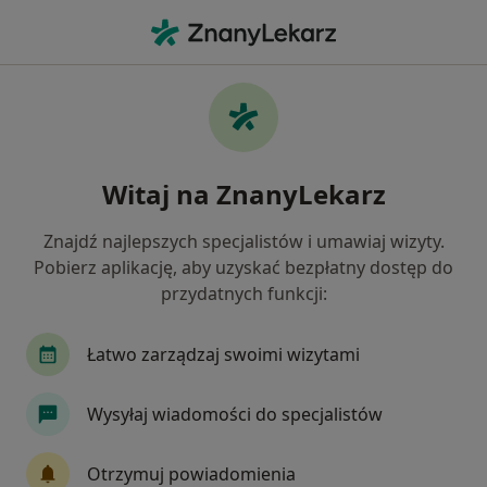
Me
Pediatra • Milicz, dolnośląskie
Filtry
Mapa
Polecani pediatrzy w Miliczu
Witaj na ZnanyLekarz
Jak działają wyniki wyszukiwania
Znajdź najlepszych specjalistów i umawiaj wizyty.
Pobierz aplikację, aby uzyskać bezpłatny dostęp do
przydatnych funkcji:
Łatwo zarządzaj swoimi wizytami
Wysyłaj wiadomości do specjalistów
dr n. med. Julia Seniuta
·
Więcej
Pediatra, Dermatolog, Dermatolog dziecięcy
Otrzymuj powiadomienia