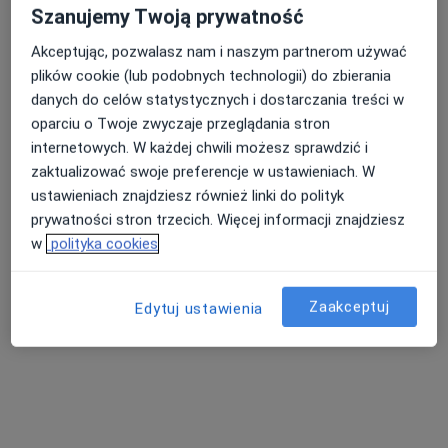
Szanujemy Twoją prywatność
Specjalista nie oferuje umawiania online pod tym adresem.
Akceptując, pozwalasz nam i naszym partnerom używać
Poproś o wizytę
plików cookie (lub podobnych technologii) do zbierania
danych do celów statystycznych i dostarczania treści w
oparciu o Twoje zwyczaje przeglądania stron
internetowych. W każdej chwili możesz sprawdzić i
zaktualizować swoje preferencje w ustawieniach. W
ustawieniach znajdziesz również linki do polityk
prywatności stron trzecich. Więcej informacji znajdziesz
w
polityka cookies
dr Andrzej Kurowski
Zaakceptuj
Edytuj ustawienia
Pediatra, Lekarz rodzinny
4 opinie
Mikołaja Kopernika 3, Milicz
•
Mapa
Milickie Centrum Zdrowia
USG
Brak ceny