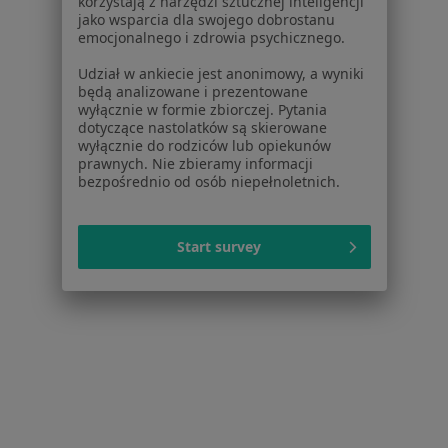
korzystają z narzędzi sztucznej inteligencji
jako wsparcia dla swojego dobrostanu
emocjonalnego i zdrowia psychicznego.
Udział w ankiecie jest anonimowy, a wyniki
będą analizowane i prezentowane
wyłącznie w formie zbiorczej. Pytania
Bezpieczne płatności
dotyczące nastolatków są skierowane
dr n. med. Gabriela Klimkiewicz-
wyłącznie do rodziców lub opiekunów
prawnych. Nie zbieramy informacji
Wojciechowska
bezpośrednio od osób niepełnoletnich.
·
Więcej
Pediatra
61 opinii
Start survey
Konsultacja pediatryczna
149 zł
Specjalista nie oferuje umawiania online pod tym adresem.
Poproś o wizytę