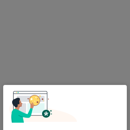
Polska 8/3, Milicz
•
Mapa
Gabinet lekarski
Konsultacja pediatryczna
Brak ceny
Specjalista nie oferuje umawiania online pod tym adresem.
Poproś o wizytę
Barbara Ewa Panfil
Pediatra
Mickiewicza 35, Krotoszyn
•
Mapa
NOWAMED - Niepubliczny Zakład Podstawowej Opieki Zdrowotnej