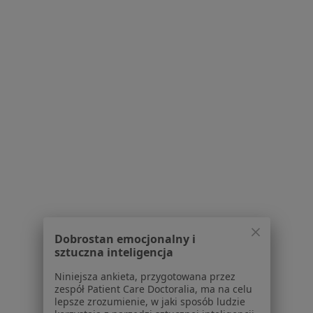
Bezpieczne płatności
lek. Olga Barańska
·
Więcej
Pediatra
112 opinii
Konsultacja telefoniczna
150 zł
Specjalista nie oferuje umawiania online pod tym adresem.
Poproś o wizytę
Dobrostan emocjonalny i
sztuczna inteligencja
Niniejsza ankieta, przygotowana przez
zespół Patient Care Doctoralia, ma na celu
lepsze zrozumienie, w jaki sposób ludzie