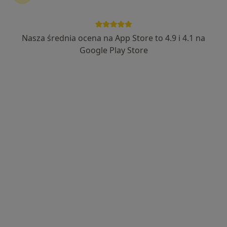
161 opinii
Konwaliowa 14, Milicz
•
Mapa
Centrum Medyczne Dr Zamirskiej (Milicz)
Nasza średnia ocena na App Store to 4.9 i 4.1 na
Konsultacja dermatologiczna
Brak ceny
Google Play Store
Specjalista nie oferuje umawiania online pod tym adresem.
Poproś o wizytę
Tadeusz Garbiec
Pediatra