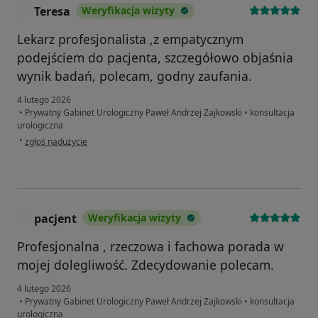
Teresa
Weryfikacja wizyty
T
Lekarz profesjonalista ,z empatycznym
podejściem do pacjenta, szczegółowo objaśnia
wynik badań, polecam, godny zaufania.
4 lutego 2026
•
Prywatny Gabinet Urologiczny Paweł Andrzej Zajkowski
•
konsultacja
urologiczna
w opinii użytkownika Teresa
•
zgłoś nadużycie
pacjent
Weryfikacja wizyty
P
Profesjonalna , rzeczowa i fachowa porada w
mojej dolegliwość. Zdecydowanie polecam.
4 lutego 2026
•
Prywatny Gabinet Urologiczny Paweł Andrzej Zajkowski
•
konsultacja
urologiczna