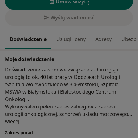
Umów wizytę
Wyślij wiadomość
Doświadczenie
Usługi i ceny
Adresy
Ubezpi
Moje doświadczenie
Doświadczenie zawodowe związane z chirurgią i
urologią to ok. 40 lat pracy w Oddziałach Urologii
:Szpitala Wojewódzkiego w Białymstoku, Szpitala
MSWiA w Białymstoku i Białostockiego Centrum
Onkologii.
Wykonywałem pełen zakres zabiegów z zakresu
urologii onkologicznej, schorzeń układu moczowego i
O mnie
płciowego(zabiegi typu otwartego, endoskopowe i
więcej
częściowo laparoskopowe).
Zakres porad