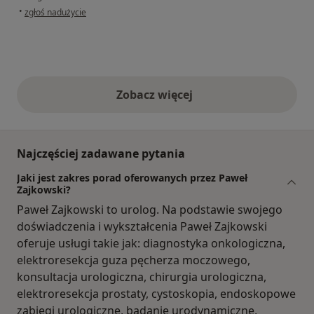
w opinii użytkownika pacjent
•
zgłoś nadużycie
Zobacz więcej
opinie powyżej
Najczęściej zadawane pytania
Jaki jest zakres porad oferowanych przez Paweł
Zajkowski?
Paweł Zajkowski to urolog. Na podstawie swojego
doświadczenia i wykształcenia Paweł Zajkowski
oferuje usługi takie jak: diagnostyka onkologiczna,
elektroresekcja guza pęcherza moczowego,
konsultacja urologiczna, chirurgia urologiczna,
elektroresekcja prostaty, cystoskopia, endoskopowe
zabiegi urologiczne, badanie urodynamiczne,