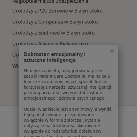
Najpopularniejsze ubezpieczenia
Urolodzy z PZU Zdrowie w Białymstoku
Urolodzy z Compensa w Białymstoku
Urolodzy z Enel-med w Białymstoku
Urolodzy z Allianz w Białymstoku
Dobrostan emocjonalny i
Urolodzy z POLMED w Białymstoku
sztuczna inteligencja
Więcej (2)
Niniejsza ankieta, przygotowana przez
Więcej w kategorii: Najpopularniejsze ubezpie
zespół Patient Care Doctoralia, ma na celu
lepsze zrozumienie, w jaki sposób ludzie
korzystają z narzędzi sztucznej inteligencji
jako wsparcia dla swojego dobrostanu
emocjonalnego i zdrowia psychicznego.
Udział w ankiecie jest anonimowy, a wyniki
Serwis
będą analizowane i prezentowane
wyłącznie w formie zbiorczej. Pytania
Regulamin
dotyczące nastolatków są skierowane
wyłącznie do rodziców lub opiekunów
Polityka prywatności pacjentów
prawnych. Nie zbieramy informacji