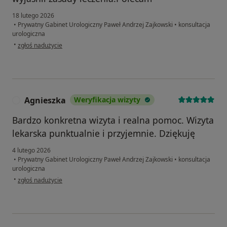
18 lutego 2026
•
Prywatny Gabinet Urologiczny Paweł Andrzej Zajkowski
•
konsultacja
urologiczna
w opinii użytkownika Jan
•
zgłoś nadużycie
Agnieszka
Weryfikacja wizyty
A
Bardzo konkretna wizyta i realna pomoc. Wizyta
lekarska punktualnie i przyjemnie. Dziękuję
4 lutego 2026
•
Prywatny Gabinet Urologiczny Paweł Andrzej Zajkowski
•
konsultacja
urologiczna
w opinii użytkownika Agnieszka
•
zgłoś nadużycie