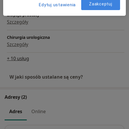
Zaakceptuj
Edytuj ustawienia
Biopsja prostaty
Szczegóły
Chirurgia urologiczna
Szczegóły
+ 10 usług
W jaki sposób ustalane są ceny?
Adresy (2)
Adres
Online