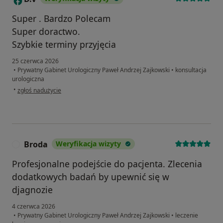
Super . Bardzo Polecam
Super doractwo.
Szybkie terminy przyjęcia
25 czerwca 2026
•
Prywatny Gabinet Urologiczny Paweł Andrzej Zajkowski
•
konsultacja
urologiczna
w opinii użytkownika D.V
•
zgłoś nadużycie
Broda
Weryfikacja wizyty
B
Profesjonalne podejście do pacjenta. Zlecenia
dodatkowych badań by upewnić się w
djagnozie
4 czerwca 2026
•
Prywatny Gabinet Urologiczny Paweł Andrzej Zajkowski
•
leczenie