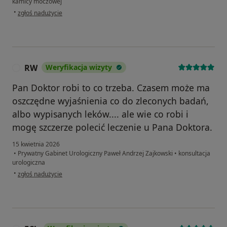
kamicy moczowej
w opinii użytkownika Broda
•
zgłoś nadużycie
RW
Weryfikacja wizyty
R
Pan Doktor robi to co trzeba. Czasem może ma
oszczędne wyjaśnienia co do zleconych badań,
albo wypisanych leków.... ale wie co robi i
mogę szczerze polecić leczenie u Pana Doktora.
15 kwietnia 2026
•
Prywatny Gabinet Urologiczny Paweł Andrzej Zajkowski
•
konsultacja
urologiczna
w opinii użytkownika RW
•
zgłoś nadużycie