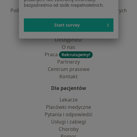
Polityka prywatności profesjonalistów
bezpośrednio od osób niepełnoletnich.
Polityka prywatności dla profesjonalistów, których
dane pozyskaliśmy samodzielnie
Polityka cookies
Start survey
Jak działają wyniki wyszukiwania
Dostępność
O nas
Praca
Rekrutujemy!
Partnerzy
Centrum prasowe
Kontakt
Dla pacjentów
Lekarze
Placówki medyczne
Pytania i odpowiedzi
Usługi i zabiegi
Choroby
Pomoc