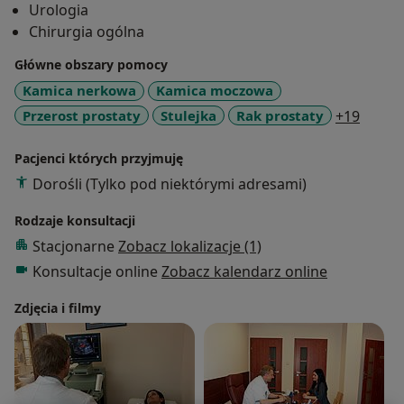
Urologia
Chirurgia ogólna
Główne obszary pomocy
Kamica nerkowa
Kamica moczowa
a11y_
Przerost prostaty
Stulejka
Rak prostaty
+19
Pacjenci których przyjmuję
Dorośli (Tylko pod niektórymi adresami)
Rodzaje konsultacji
Stacjonarne
Zobacz lokalizacje (1)
Konsultacje online
Zobacz kalendarz online
Zdjęcia i filmy