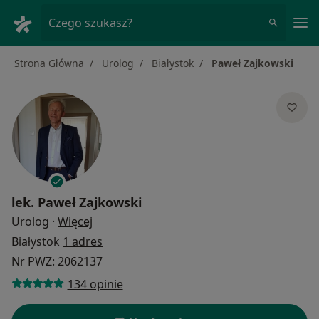
Me
Czego szukasz?
Strona Główna
Urolog
Białystok
Paweł Zajkowski
lek.
Paweł Zajkowski
O specjalizacjach
Urolog
·
Więcej
Białystok
1 adres
Nr PWZ: 2062137
134 opinie