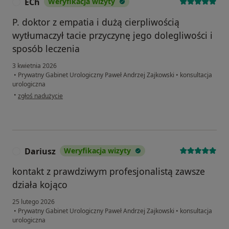
ECh
Weryfikacja wizyty
E
P. doktor z empatia i dużą cierpliwością
wytłumaczył tacie przyczynę jego dolegliwości i
sposób leczenia
3 kwietnia 2026
•
Prywatny Gabinet Urologiczny Paweł Andrzej Zajkowski
•
konsultacja
urologiczna
w opinii użytkownika ECh
•
zgłoś nadużycie
Dariusz
Weryfikacja wizyty
D
kontakt z prawdziwym profesjonalistą zawsze
działa kojąco
25 lutego 2026
•
Prywatny Gabinet Urologiczny Paweł Andrzej Zajkowski
•
konsultacja
urologiczna
w opinii użytkownika Dariusz