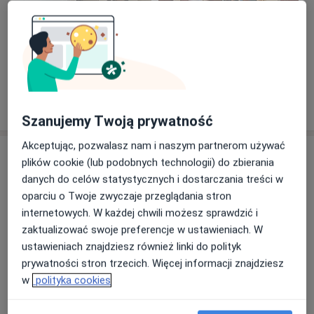
Zobacz galerię (3)
Pokaż więcej
o doświadczeniu
Szanujemy Twoją prywatność
Akceptując, pozwalasz nam i naszym partnerom używać
Usługi i ceny
plików cookie (lub podobnych technologii) do zbierania
danych do celów statystycznych i dostarczania treści w
Konsultacja urologiczna
Umów wizytę
oparciu o Twoje zwyczaje przeglądania stron
Od 300 zł
Szczegóły
internetowych. W każdej chwili możesz sprawdzić i
zaktualizować swoje preferencje w ustawieniach. W
Badanie moczu
ustawieniach znajdziesz również linki do polityk
Szczegóły
prywatności stron trzecich. Więcej informacji znajdziesz
w
polityka cookies
Badanie urodynamiczne
Szczegóły