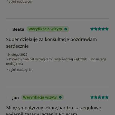
•
zgłoś nadużycie
Beata
Weryfikacja wizyty
B
Super dziękuję za konsultacje pozdrawiam
serdecznie
19 lutego 2026
•
Prywatny Gabinet Urologiczny Paweł Andrzej Zajkowski
•
konsultacja
urologiczna
w opinii użytkownika Beata
•
zgłoś nadużycie
Jan
Weryfikacja wizyty
J
Mily,sympatyczny lekarz,bardzo szczegolowo
wyjasnil zasady leczenia.Polecam