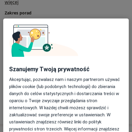
O mnie
więcej
Zakres porad
Psychologia kliniczna
Główne obszary pomocy
Bezsenność
Borderline
Ból emocjonalny
Choroba afektywna dwubiegunowa
a11y_sr_more_dis
DDA - dorosłe dzieci alkoholików
+43
Szanujemy Twoją prywatność
Pacjenci których przyjmuję
Dorośli (Tylko pod niektórymi adresami)
Akceptując, pozwalasz nam i naszym partnerom używać
plików cookie (lub podobnych technologii) do zbierania
Dzieci w wieku od 16 lat (Tylko pod niektórymi
danych do celów statystycznych i dostarczania treści w
adresami)
oparciu o Twoje zwyczaje przeglądania stron
internetowych. W każdej chwili możesz sprawdzić i
Pokaż więcej
o doświadczeniu
zaktualizować swoje preferencje w ustawieniach. W
ustawieniach znajdziesz również linki do polityk
prywatności stron trzecich. Więcej informacji znajdziesz