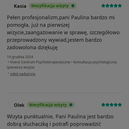
Kasia
Weryfikacja wizyty
K
Pełen profesjonalizm,pani Paulina bardzo mi
pomogła, już na pierwszej
wizycie,zaangażowanie w sprawę, szczegółowo
przeprowadzony wywiad,jestem bardzo
zadowolona dziękuję
19 grudnia 2024
•
Vivere Centrum Psychoterapeutyczne
•
konsultacja psychologiczna
(pierwsza wizyta)
w opinii użytkownika Kasia
•
zgłoś nadużycie
Olek
Weryfikacja wizyty
O
Wizyta punktualnie, Pani Paulina jest bardzo
dobrą słuchaczką i potrafi poprowadzić