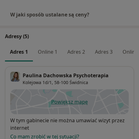
W jaki sposób ustalane są ceny?
Adresy (5)
Adres 1
Online 1
Adres 2
Adres 3
Online
Paulina Dachowska Psychoterapia
Kolejowa 1d/1,
58-100
Świdnica
Powiększ mapę
otwiera się w nowej karcie
Dostępność
W tym gabinecie nie można umawiać wizyt przez
internet
Co mam zrobić w tej sytuacji?