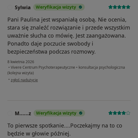
Sylwia
Weryfikacja wizyty
S
Pani Paulina jest wspaniałą osobą. Nie ocenia,
stara się znaleźć rozwiązanie i przede wszystkim
uważnie słucha co mówię. Jest zaangażowana.
Ponadto daje poczucie swobody i
bezpieczeństwa podczas rozmowy.
8 kwietnia 2026
•
Vivere Centrum Psychoterapeutyczne
•
konsultacja psychologiczna
(kolejna wizyta)
w opinii użytkownika Sylwia
•
zgłoś nadużycie
M......z
Weryfikacja wizyty
M
To pierwsze spotkanie....Poczekajmy na to co
będzie w głowie później.