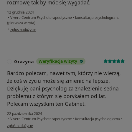
rozmowę tak by móc się wygadać.
12 grudnia 2024
•
Vivere Centrum Psychoterapeutyczne
•
konsultacja psychologiczna
(pierwsza wizyta)
w opinii użytkownika Olek
•
zgłoś nadużycie
Grazyna
Weryfikacja wizyty
G
Bardzo polecam, nawet tym, którzy nie wierzą,
że coś w życiu może się zmienić na lepsze.
Dziękuję pani psycholog za znalezienie sedna
problemu z którym się borykałam od lat.
Polecam wszystkim ten Gabinet.
22 października 2024
•
Vivere Centrum Psychoterapeutyczne
•
Konsultacja psychologiczna
•
w opinii użytkownika Grazyna
zgłoś nadużycie