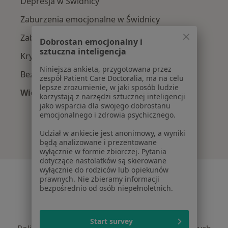
Depresja w Świdnicy
Zaburzenia emocjonalne w Świdnicy
Zaburzenia lękowe w Świdnicy
Dobrostan emocjonalny i
sztuczna inteligencja
Kryzys emocjonalny w Świdnicy
Niniejsza ankieta, przygotowana przez
Bezsenność w Świdnicy
zespół Patient Care Doctoralia, ma na celu
lepsze zrozumienie, w jaki sposób ludzie
Więcej (15)
korzystają z narzędzi sztucznej inteligencji
Więcej w kategorii: Najczęście leczone chorob
jako wsparcia dla swojego dobrostanu
emocjonalnego i zdrowia psychicznego.
Udział w ankiecie jest anonimowy, a wyniki
będą analizowane i prezentowane
wyłącznie w formie zbiorczej. Pytania
dotyczące nastolatków są skierowane
wyłącznie do rodziców lub opiekunów
Serwis
prawnych. Nie zbieramy informacji
bezpośrednio od osób niepełnoletnich.
Regulamin
Polityka prywatności pacjentów
Polityka prywatności profesjonalistów
Start survey