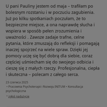
U pani Pauliny jestem od maja – trafiłam po
bolesnym rozstaniu i w poczuciu zagubienia.
Już po kilku spotkaniach poczułam, że to
bezpieczne miejsce, a ona naprawdę słucha i
wspiera w sposób pełen zrozumienia i
uważności . Zawsze zadaje trafne, celne
pytania, które zmuszają do refleksji i pomagają
inaczej spojrzeć na wiele spraw. Dzięki jej
pomocy uczę się być dobrą dla siebie, coraz
częściej uśmiecham się do swojego odbicia i
cieszę się z małych rzeczy. Profesjonalna, ciepła
i skuteczna – polecam z całego serca.
23 czerwca 2025
•
Pracownia Psychoterapii i Rozwoju INITUM
•
Konsultacja
psychologiczna
w opinii użytkownika Wiktoria
•
zgłoś nadużycie