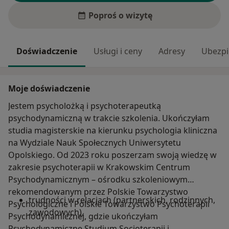
Poproś o wizytę
Doświadczenie
Usługi i ceny
Adresy
Ubezpi
Moje doświadczenie
Jestem psycholożką i psychoterapeutką
psychodynamiczną w trakcie szkolenia. Ukończyłam
studia magisterskie na kierunku psychologia kliniczna
na Wydziale Nauk Społecznych Uniwersytetu
Opolskiego. Od 2023 roku poszerzam swoją wiedzę w
zakresie psychoterapii w Krakowskim Centrum
Psychodynamicznym – ośrodku szkoleniowym
rekomendowanym przez Polskie Towarzystwo
trudności w relacjach (partnerskich, rodzinnych,
Psychologiczne i Polskie Towarzystwo Psychoterapii
zawodowych),
Psychodynamicznej, gdzie ukończyłam
Psychodynamiczne Studium Socjoterapii i