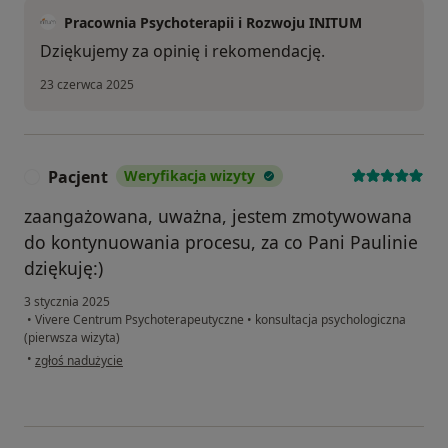
Pracownia Psychoterapii i Rozwoju INITUM
Dziękujemy za opinię i rekomendację.
23 czerwca 2025
Pacjent
Weryfikacja wizyty
P
zaangażowana, uważna, jestem zmotywowana
do kontynuowania procesu, za co Pani Paulinie
dziękuję:)
3 stycznia 2025
•
Vivere Centrum Psychoterapeutyczne
•
konsultacja psychologiczna
(pierwsza wizyta)
w opinii użytkownika Pacjent
•
zgłoś nadużycie