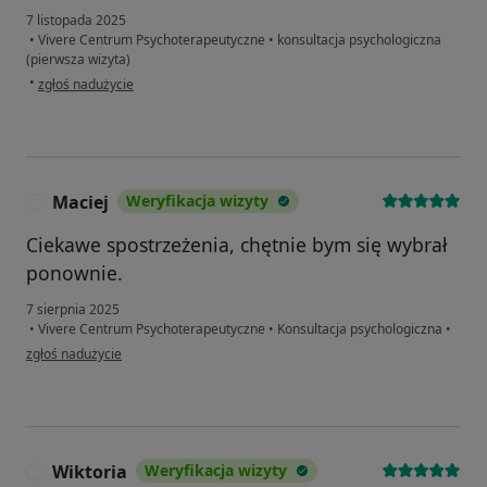
7 listopada 2025
•
Vivere Centrum Psychoterapeutyczne
•
konsultacja psychologiczna
(pierwsza wizyta)
w opinii użytkownika M......z
•
zgłoś nadużycie
Maciej
Weryfikacja wizyty
M
Ciekawe spostrzeżenia, chętnie bym się wybrał
ponownie.
7 sierpnia 2025
•
Vivere Centrum Psychoterapeutyczne
•
Konsultacja psychologiczna
•
w opinii użytkownika Maciej
zgłoś nadużycie
Wiktoria
Weryfikacja wizyty
W