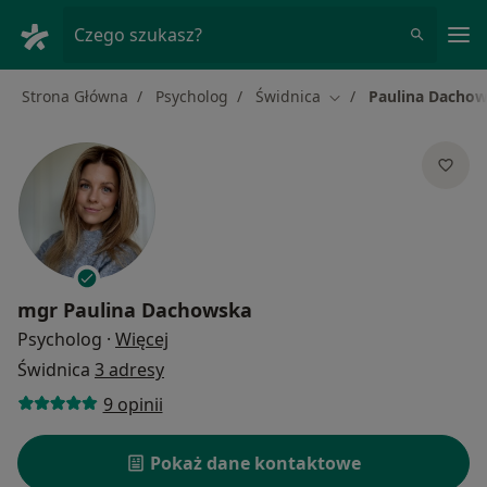
Me
Czego szukasz?
Strona Główna
Psycholog
Świdnica
Paulina Dacho
Zmień miasto
mgr
Paulina Dachowska
O specjalizacjach
Psycholog
·
Więcej
Świdnica
3 adresy
9 opinii
Pokaż dane kontaktowe