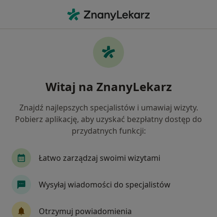
Me
Kryzys W Związku • świdnica, dolnośląskie
Filtry
• 1
Ubezpieczenie
Map
Kryzys w związku specjaliści w Świdnicy
Witaj na ZnanyLekarz
Jak działają wyniki wyszukiwania
Znajdź najlepszych specjalistów i umawiaj wizyty.
Pobierz aplikację, aby uzyskać bezpłatny dostęp do
Jakiego specjalisty szukasz?
przydatnych funkcji:
Psycholog
Psychoterapeuta
Seksuolog
Łatwo zarządzaj swoimi wizytami
Wysyłaj wiadomości do specjalistów
Otrzymuj powiadomienia