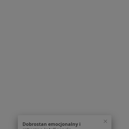
·
Więcej
Psychoterapeuta, Psycholog
18 opinii
Adres
Online
Marii Konopnickiej 13/4, Świdnica
•
Mapa
Psychoterapia Anna Dąbska
Konsultacja online (pierwsza wizyta)
Brak ceny
Specjalista nie oferuje umawiania online pod tym adresem.
Poproś o wizytę
1
2
Powiązane wyszukiwania
W pobliżu Świdnicy
Dobrostan emocjonalny i