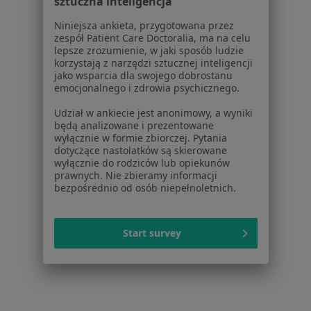
sztuczna inteligencja
Kryzys w związku w Wrocławiu
Niniejsza ankieta, przygotowana przez
Kryzys w związku w Legnicy
zespół Patient Care Doctoralia, ma na celu
lepsze zrozumienie, w jaki sposób ludzie
Kryzys w związku w Wałbrzychu
korzystają z narzędzi sztucznej inteligencji
jako wsparcia dla swojego dobrostanu
Kryzys w związku w Dzierżoniowie
emocjonalnego i zdrowia psychicznego.
Kryzys w związku w Kłodzku
Udział w ankiecie jest anonimowy, a wyniki
będą analizowane i prezentowane
Więcej (14)
wyłącznie w formie zbiorczej. Pytania
Więcej w kategorii: W pobliżu Świdnicy
dotyczące nastolatków są skierowane
wyłącznie do rodziców lub opiekunów
Schorzenia w Świdnicy
prawnych. Nie zbieramy informacji
bezpośrednio od osób niepełnoletnich.
Depresja w Świdnicy
Zaburzenia emocjonalne w Świdnicy
Start survey
Zaburzenia lękowe w Świdnicy
Kryzys emocjonalny w Świdnicy
Bezsenność w Świdnicy