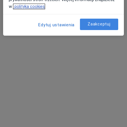
Świdnica
•
Mapa
w
polityka cookies
Konsultacja psychiatryczna (pierwsza wizyta)
350 zł
Specjalista nie oferuje umawiania online pod tym adresem.
Zaakceptuj
Edytuj ustawienia
Poproś o wizytę
mgr Michał Dec
·
Więcej
Psychoterapeuta
14 opinii
Adres
Online