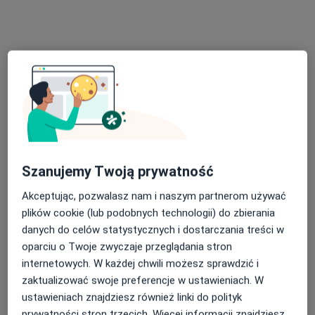
Konsultacja psychologiczna
250 zł
Specjalista nie oferuje umawiania online pod tym adresem.
Poproś o wizytę
Szanujemy Twoją prywatność
Akceptując, pozwalasz nam i naszym partnerom używać
plików cookie (lub podobnych technologii) do zbierania
lek. Dorota Kiszakiewicz
danych do celów statystycznych i dostarczania treści w
·
Więcej
Psychiatra, Psychiatra dziecięcy, Psychoterapeuta
oparciu o Twoje zwyczaje przeglądania stron
614 opinii
internetowych. W każdej chwili możesz sprawdzić i
Adres
Online
zaktualizować swoje preferencje w ustawieniach. W
ustawieniach znajdziesz również linki do polityk
prywatności stron trzecich. Więcej informacji znajdziesz