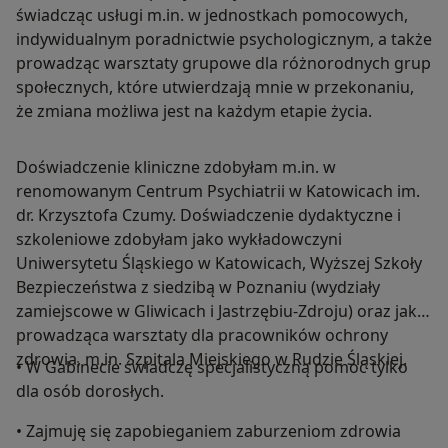
świadcząc usługi m.in. w jednostkach pomocowych,
indywidualnym poradnictwie psychologicznym, a także
prowadząc warsztaty grupowe dla różnorodnych grup
społecznych, które utwierdzają mnie w przekonaniu,
że zmiana możliwa jest na każdym etapie życia.
Doświadczenie kliniczne zdobyłam m.in. w
renomowanym Centrum Psychiatrii w Katowicach im.
dr. Krzysztofa Czumy. Doświadczenie dydaktyczne i
szkoleniowe zdobyłam jako wykładowczyni
Uniwersytetu Śląskiego w Katowicach, Wyższej Szkoły
Bezpieczeństwa z siedzibą w Poznaniu (wydziały
zamiejscowe w Gliwicach i Jastrzębiu-Zdroju) oraz jako
prowadząca warsztaty dla pracowników ochrony
zdrowia, m.in. Szpitala Miejskiego w Rudzie Śląskiej.
• W Gabinecie świadczę specjalistyczną pomoc tylko
dla osób dorosłych.
• Zajmuję się zapobieganiem zaburzeniom zdrowia