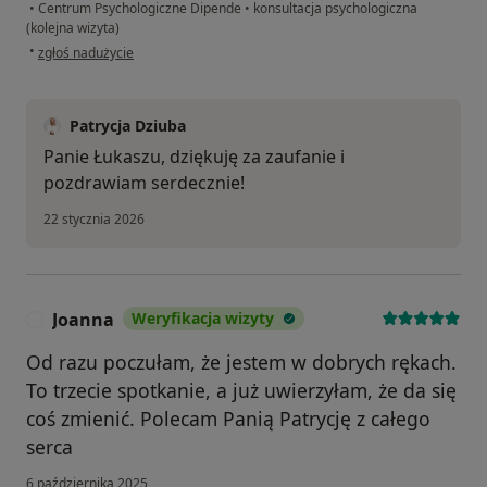
•
Centrum Psychologiczne Dipende
•
konsultacja psychologiczna
(kolejna wizyta)
w opinii użytkownika Łukasz
•
zgłoś nadużycie
Patrycja Dziuba
Panie Łukaszu, dziękuję za zaufanie i
pozdrawiam serdecznie!
22 stycznia 2026
Joanna
Weryfikacja wizyty
J
Od razu poczułam, że jestem w dobrych rękach.
To trzecie spotkanie, a już uwierzyłam, że da się
coś zmienić. Polecam Panią Patrycję z całego
serca
6 października 2025