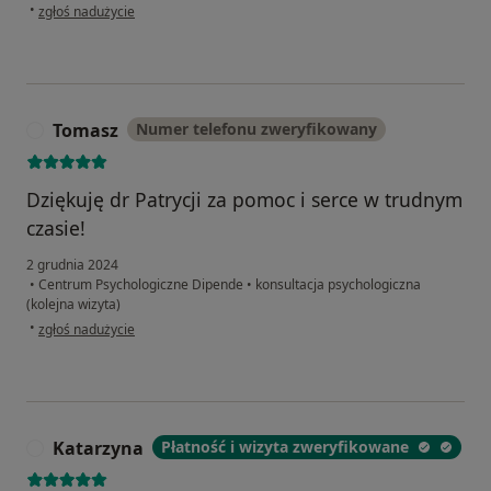
w opinii użytkownika M.
•
zgłoś nadużycie
Tomasz
Numer telefonu zweryfikowany
T
Dziękuję dr Patrycji za pomoc i serce w trudnym
czasie!
2 grudnia 2024
•
Centrum Psychologiczne Dipende
•
konsultacja psychologiczna
(kolejna wizyta)
w opinii użytkownika Tomasz
•
zgłoś nadużycie
Katarzyna
Płatność i wizyta zweryfikowane
K