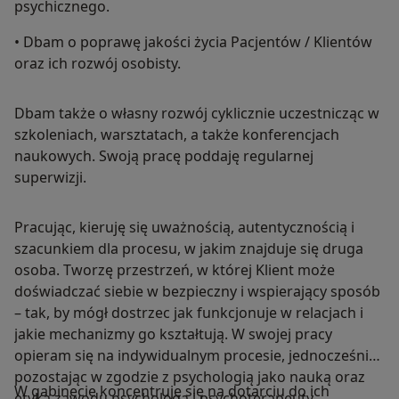
psychicznego.
• Dbam o poprawę jakości życia Pacjentów / Klientów
oraz ich rozwój osobisty.
Dbam także o własny rozwój cyklicznie uczestnicząc w
szkoleniach, warsztatach, a także konferencjach
naukowych. Swoją pracę poddaję regularnej
superwizji.
Pracując, kieruję się uważnością, autentycznością i
szacunkiem dla procesu, w jakim znajduje się druga
osoba. Tworzę przestrzeń, w której Klient może
doświadczać siebie w bezpieczny i wspierający sposób
– tak, by mógł dostrzec jak funkcjonuje w relacjach i
jakie mechanizmy go kształtują. W swojej pracy
opieram się na indywidualnym procesie, jednocześnie
pozostając w zgodzie z psychologią jako nauką oraz
W gabinecie koncentruję się na dotarciu do ich
etyką zawodu psychologa i psychoterapeuty.