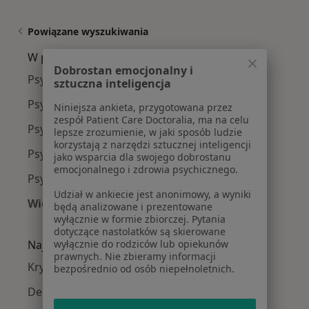
Powiązane wyszukiwania
W pobliżu Chorzowa
Dobrostan emocjonalny i
Psycholodzy w Katowicach
sztuczna inteligencja
Psycholodzy w Gliwicach
Niniejsza ankieta, przygotowana przez
zespół Patient Care Doctoralia, ma na celu
Psycholodzy w Tychach
lepsze zrozumienie, w jaki sposób ludzie
korzystają z narzędzi sztucznej inteligencji
Psycholodzy w Sosnowcu
jako wsparcia dla swojego dobrostanu
emocjonalnego i zdrowia psychicznego.
Psycholodzy w Bytomiu
Udział w ankiecie jest anonimowy, a wyniki
Więcej (14)
będą analizowane i prezentowane
Więcej w kategorii: W pobliżu Chorzowa
wyłącznie w formie zbiorczej. Pytania
dotyczące nastolatków są skierowane
Najczęście leczone choroby
wyłącznie do rodziców lub opiekunów
prawnych. Nie zbieramy informacji
Kryzys emocjonalny w Chorzowie
bezpośrednio od osób niepełnoletnich.
Depresja w Chorzowie