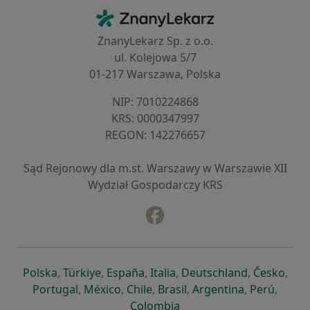
Kontakt
ZnanyLekarz - Strona główna
ZnanyLekarz Sp. z o.o.
ul. Kolejowa 5/7
01-217 Warszawa, Polska
NIP: ⁠7010224868
KRS: ⁠0000347997
REGON: ⁠142276657
Sąd Rejonowy dla m.st. Warszawy w Warszawie XII
Wydział Gospodarczy KRS
Facebook
otwiera się w nowej karcie
otwiera się w nowej karcie
otwiera się w nowej karcie
otwiera się w nowej karcie
otwiera się w nowej karci
otwiera się
otwi
Polska
,
Türkiye
,
España
,
Italia
,
Deutschland
,
Česko
,
otwiera się w nowej karcie
otwiera się w nowej karcie
otwiera się w nowej karcie
otwiera się w nowej kar
otwiera się 
otwier
Portugal
,
México
,
Chile
,
Brasil
,
Argentina
,
Perú
,
otwiera się w nowej karc
Colombia