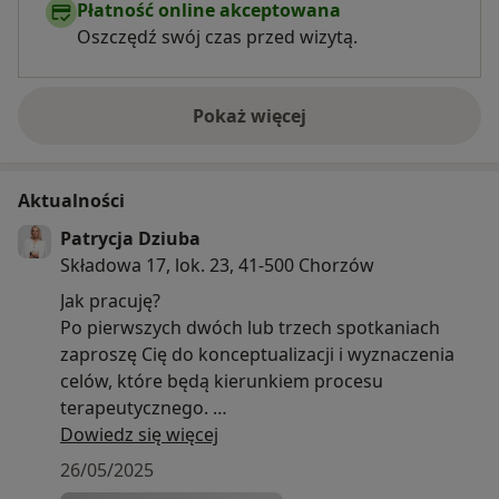
Płatność online akceptowana
Oszczędź swój czas przed wizytą.
Pokaż więcej
o doświadczeniu
Aktualności
Patrycja Dziuba
Składowa 17, lok. 23, 41-500 Chorzów
Jak pracuję?
Po pierwszych dwóch lub trzech spotkaniach
zaproszę Cię do konceptualizacji i wyznaczenia
celów, które będą kierunkiem procesu
terapeutycznego.
Dowiedz się więcej
Ważne!
26/05/2025
Bardzo proszę o potwierdzenie rezerwacji