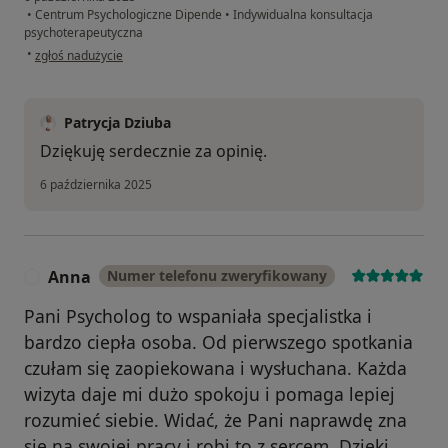
•
Centrum Psychologiczne Dipende
•
Indywidualna konsultacja
psychoterapeutyczna
w opinii użytkownika Joanna
•
zgłoś nadużycie
Patrycja Dziuba
Dziękuję serdecznie za opinię.
6 października 2025
Anna
Numer telefonu zweryfikowany
A
Pani Psycholog to wspaniała specjalistka i
bardzo ciepła osoba. Od pierwszego spotkania
czułam się zaopiekowana i wysłuchana. Każda
wizyta daje mi dużo spokoju i pomaga lepiej
rozumieć siebie. Widać, że Pani naprawdę zna
się na swojej pracy i robi to z sercem. Dzięki