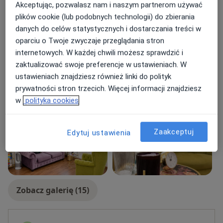
Akceptując, pozwalasz nam i naszym partnerom używać
Pacjenci których przyjmuję
plików cookie (lub podobnych technologii) do zbierania
Dorośli (Tylko pod niektórymi adresami)
danych do celów statystycznych i dostarczania treści w
oparciu o Twoje zwyczaje przeglądania stron
Rodzaje konsultacji
internetowych. W każdej chwili możesz sprawdzić i
Stacjonarne
Zobacz lokalizacje (1)
zaktualizować swoje preferencje w ustawieniach. W
Konsultacje online
Zobacz kalendarz online
ustawieniach znajdziesz również linki do polityk
prywatności stron trzecich. Więcej informacji znajdziesz
Zdjęcia i filmy
w
polityka cookies
Zaakceptuj
Edytuj ustawienia
Zobacz galerię (15)