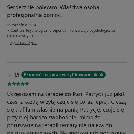
Serdecznie polecam. Właściwa osoba,
profesjonalna pomoc.
19 września 2024
•
Centrum Psychologiczne Dipende
•
konsultacja psychologiczna
(kolejna wizyta)
w opinii użytkownika Katarzyna
•
zgłoś nadużycie
M
Płatność i wizyta zweryfikowane
Uczęszczam na terapię do Pani Patrycji już jakiś
czas, z każdą wizytą czuje się coraz lepiej. Cieszę
się trafiłam właśnie na panią Patrycję, czuje się
przy niej bardzo swobodnie, mimo że
poruszane na terapii tematy nie należą do
najprzyjemniejszych. Na spotkaniach poruszane