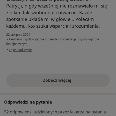
Patrycji, nigdy wcześniej nie rozmawiało mi się
z nikim tak swobodnie i otwarcie. Każde
spotkanie układa mi w głowie… Polecam
każdemu, kto szuka wsparcia i zrozumienia.
22 sierpnia 2024
•
Centrum Psychologiczne Dipende
•
konsultacja psychologiczna
(kolejna wizyta)
w opinii użytkownika M.J.
•
zgłoś nadużycie
Zobacz więcej
opinie powyżej
Odpowiedzi na pytania
52 odpowiedzi udzielonych przez lekarza na pytania