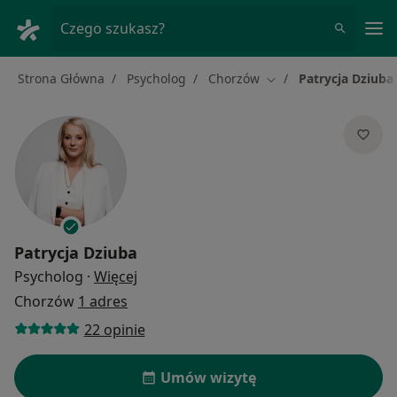
Me
Czego szukasz?
Strona Główna
Psycholog
Chorzów
Patrycja Dziuba
Zmień miasto
Patrycja Dziuba
O specjalizacjach
Psycholog
·
Więcej
Chorzów
1 adres
22 opinie
Umów wizytę