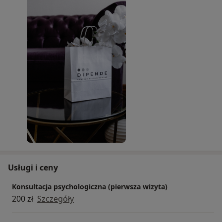
minimum 24h przed wizytą. W przypadku braku
potwierdzenia może ona zostać anulowana.
Pacjenci umówieni są na konkretne godziny. W
trosce o Państwa prywatność i dobrostan,
uprzejmie proszę o przychodzenie w miarę
możliwości na wyznaczoną godzinę. W razie
potrzeby w budynku znajduje się poczekalnia dla
Dipende Centrum Psychologicznego.
Sesje trwają 50 minut.
Wyznaczony czas zarezerwowany jest z
wyprzedzeniem wyłącznie dla Państwa.
Usługi i ceny
Konsultacja psychologiczna (pierwsza wizyta)
200 zł
Szczegóły