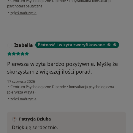
•
Centrum Psychologiczne Dipende
•
Indywidualna konsultacja
psychoterapeutyczna
w opinii użytkownika MP
•
zgłoś nadużycie
Izabella
Płatność i wizyta zweryfikowane
I
Pierwsza wizyta bardzo pozytywnie. Myślę że
skorzystam z większej ilości porad.
17 czerwca 2026
•
Centrum Psychologiczne Dipende
•
konsultacja psychologiczna
(pierwsza wizyta)
w opinii użytkownika Izabella
•
zgłoś nadużycie
Patrycja Dziuba
Dziękuję serdecznie.