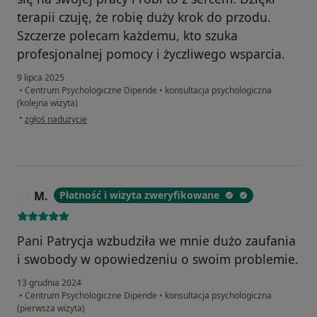
terapii czuję, że robię duży krok do przodu.
Szczerze polecam każdemu, kto szuka
profesjonalnej pomocy i życzliwego wsparcia.
9 lipca 2025
•
Centrum Psychologiczne Dipende
•
konsultacja psychologiczna
(kolejna wizyta)
w opinii użytkownika Anna
•
zgłoś nadużycie
M.
Płatność i wizyta zweryfikowane
M
Pani Patrycja wzbudziła we mnie dużo zaufania
i swobody w opowiedzeniu o swoim problemie.
13 grudnia 2024
•
Centrum Psychologiczne Dipende
•
konsultacja psychologiczna
(pierwsza wizyta)