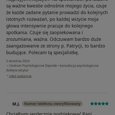
są ważne kwestie odnośnie mojego życia, czuje
że każde zadane pytanie prowadzi do kolejnych
istotnych rozważań, po każdej wizycie moja
głowa intensywnie pracuje do kolejnego
spotkania. Czuje się zaopiekowana i
zrozumiana, ważna. Odczuwam bardzo duże
zaangażowanie ze strony p. Patrycji, to bardzo
budujące. Polecam tą specjalistkę.
5 września 2024
•
Centrum Psychologiczne Dipende
•
konsultacja psychologiczna
(kolejna wizyta)
w opinii użytkownika M
•
zgłoś nadużycie
M.J.
Numer telefonu zweryfikowany
M
Chciałbym serdecznie podziękować Pani