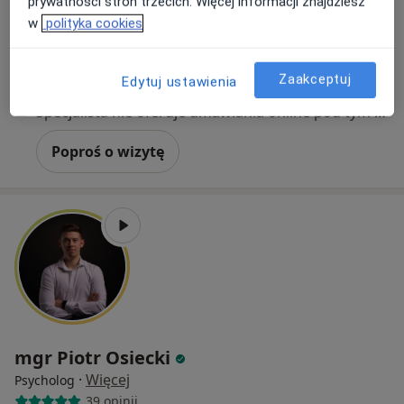
prywatności stron trzecich. Więcej informacji znajdziesz
w
polityka cookies
Tadeusza Kościuszki 63, Chorzów
•
Mapa
G-Home Centrum Psychologiczno-Medyczne
Zaakceptuj
Konsultacja psychologiczna online
220 zł
Edytuj ustawienia
Specjalista nie oferuje umawiania online pod tym adresem.
Poproś o wizytę
mgr Piotr Osiecki
·
Więcej
Psycholog
39 opinii