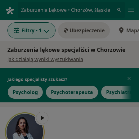
Me
Zaburzenia Lękowe • Chorzów, śląskie
Filtry
• 1
Ubezpieczenie
Map
Zaburzenia lękowe specjaliści w Chorzowie
Jak działają wyniki wyszukiwania
Jakiego specjalisty szukasz?
Psycholog
Psychoterapeuta
Psychiatra