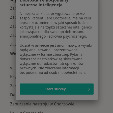
W pobliżu Chorzowa
sztuczna inteligencja
Zaburzenia lękowe w Katowicach
Niniejsza ankieta, przygotowana przez
Zaburzenia lękowe w Gliwicach
zespół Patient Care Doctoralia, ma na celu
lepsze zrozumienie, w jaki sposób ludzie
Zaburzenia lękowe w Tychach
korzystają z narzędzi sztucznej inteligencji
jako wsparcia dla swojego dobrostanu
Zaburzenia lękowe w Sosnowcu
emocjonalnego i zdrowia psychicznego.
Zaburzenia lękowe w Bytomiu
Udział w ankiecie jest anonimowy, a wyniki
będą analizowane i prezentowane
Więcej (14)
wyłącznie w formie zbiorczej. Pytania
dotyczące nastolatków są skierowane
Więcej w kategorii: W pobliżu Chorzowa
wyłącznie do rodziców lub opiekunów
prawnych. Nie zbieramy informacji
Schorzenia w Chorzowie
bezpośrednio od osób niepełnoletnich.
Kryzys emocjonalny w Chorzowie
Zaburzenia emocjonalne w Chorzowie
Start survey
Depresja w Chorzowie
Zaburzenia nastroju w Chorzowie