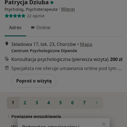
Patrycja Dziuba
·
Więcej
Psycholog, Psychoterapeuta
22 opinie
Adres
Online
Składowa 17, lok. 23, Chorzów
•
Mapa
Centrum Psychologiczne Dipende
Konsultacja psychologiczna (pierwsza wizyta)
200 zł
Specjalista nie oferuje umawiania online pod tym adresem.
Poproś o wizytę
1
2
3
4
5
6
7
Powiązane wyszukiwania
Dobrostan emocjonalny i