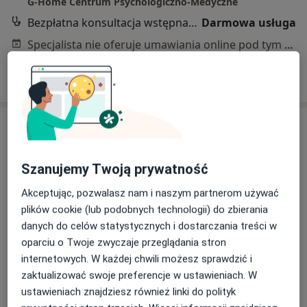
G-Home Centrum Psychologiczno-Medyczne
Bezpłatna konsultacja wstępna - telefoniczna
Darmowa usługa
Specjalista nie oferuje umawiania online pod tym adresem.
Poproś o wizytę
Szanujemy Twoją prywatność
Akceptując, pozwalasz nam i naszym partnerom używać
plików cookie (lub podobnych technologii) do zbierania
danych do celów statystycznych i dostarczania treści w
mgr Anita Sajdak
oparciu o Twoje zwyczaje przeglądania stron
·
Więcej
Psycholog
internetowych. W każdej chwili możesz sprawdzić i
31 opinii
zaktualizować swoje preferencje w ustawieniach. W
Adres
Online 1
Online 2
ustawieniach znajdziesz również linki do polityk