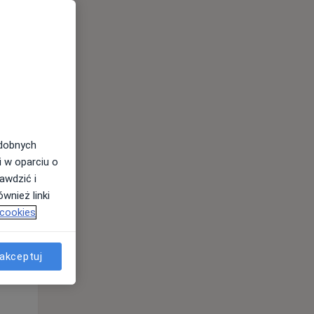
odobnych
i w oparciu o
awdzić i
wnież linki
 cookies
Wt,
Śr,
Czw,
11 Sie
12 Sie
13 Sie
akceptuj