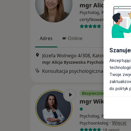
mgr Alicja Bysze
Psycholog, Psychoterapeu
·
Więcej
certyfikowany
3 opinie
Adres
Online
Szanuje
Józefa Wolnego 4/308, Katowice
•
Mapa
Akceptując
technologii
Konsultacja psychologiczna
Twoje zwyc
zaktualizo
do polityk 
Bezpieczne płatności
mgr Wiktoria Gr
Psycholog, Psycholog dzie
·
Więcej
Psychoonkolog
18 opinii