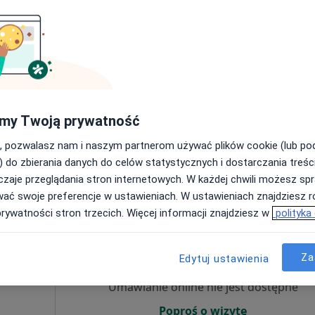
wska
ta
Umawianie online nie jest dostępne
Poproś o wizytę
my Twoją prywatność
, pozwalasz nam i naszym partnerom używać plików cookie (lub p
mgr Alicja Byszewska Psycholog Psychoterapia Gestalt
) do zbierania danych do celów statystycznych i dostarczania treśc
200 zł
zaje przeglądania stron internetowych. W każdej chwili możesz spr
wać swoje preferencje w ustawieniach. W ustawieniach znajdziesz ró
prywatności stron trzecich. Więcej informacji znajdziesz w
polityka
Dziś
Jutro
Ndz,
Pon,
7 Sie
8 Sie
9 Sie
10 Sie
ozmani
Za
Edytuj ustawienia
cięcy,
Umawianie online nie jest dostępne
Poproś o wizytę