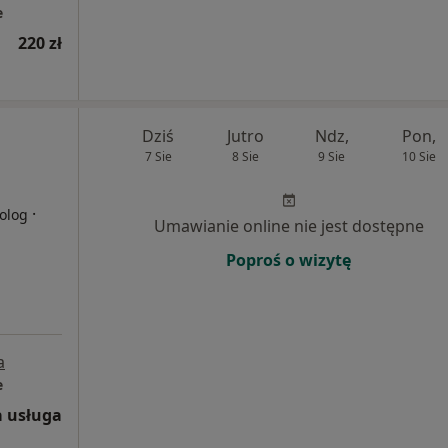
e
220 zł
Dziś
Jutro
Ndz,
Pon,
7 Sie
8 Sie
9 Sie
10 Sie
·
olog
Umawianie online nie jest dostępne
Poproś o wizytę
a
e
 usługa