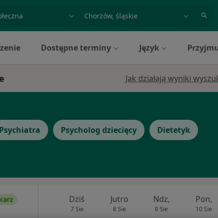
acja, badanie lub nazwisko
miasto lub dzielnica
zenie
Dostępne terminy
Język
Przyjmu
e
Jak działają wyniki wysz
Psychiatra
Psycholog dziecięcy
Dietetyk
Dziś
Jutro
Ndz,
Pon,
karz
7 Sie
8 Sie
9 Sie
10 Sie