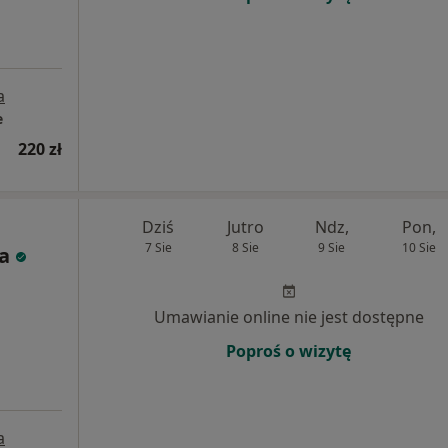
a
e
220 zł
Dziś
Jutro
Ndz,
Pon,
7 Sie
8 Sie
9 Sie
10 Sie
a
Umawianie online nie jest dostępne
Poproś o wizytę
a