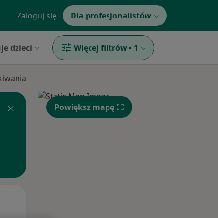
Zaloguj się
Dla profesjonalistów
je dzieci
Więcej filtrów
•
1
ukiwania
Powiększ mapę
Wt,
Śr,
Czw,
11 Sie
12 Sie
13 Sie