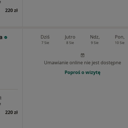
e
220 zł
a
Dziś
Jutro
Ndz,
Pon,
7 Sie
8 Sie
9 Sie
10 Sie
Umawianie online nie jest dostępne
Poproś o wizytę
a
e
220 zł