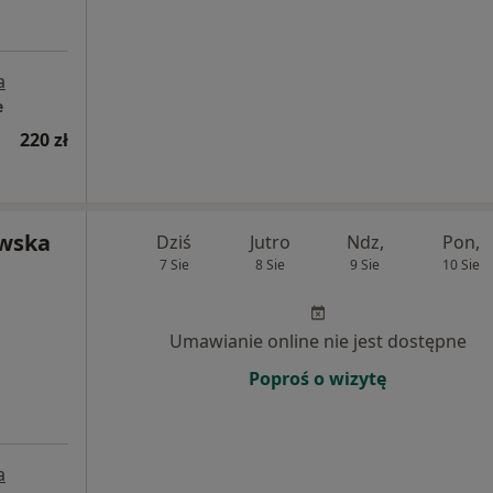
a
e
220 zł
ewska
Dziś
Jutro
Ndz,
Pon,
7 Sie
8 Sie
9 Sie
10 Sie
Umawianie online nie jest dostępne
Poproś o wizytę
a