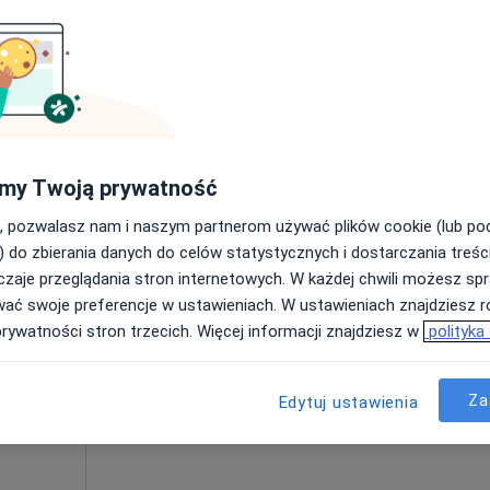
Poproś o wizytę
a
my Twoją prywatność
od 190 zł
, pozwalasz nam i naszym partnerom używać plików cookie (lub p
) do zbierania danych do celów statystycznych i dostarczania treśc
zaje przeglądania stron internetowych. W każdej chwili możesz spr
Dziś
Jutro
Ndz,
Pon,
wać swoje preferencje w ustawieniach. W ustawieniach znajdziesz ró
7 Sie
8 Sie
9 Sie
10 Sie
prywatności stron trzecich. Więcej informacji znajdziesz w
polityka
Umawianie online nie jest dostępne
Za
Edytuj ustawienia
Poproś o wizytę