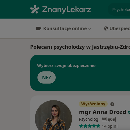
specjaliz
Konsultacje online
Ubezpiec
Polecani psycholodzy w Jastrzębiu-Zdr
Wybierz swoje ubezpieczenie
NFZ
Wyróżniony
mgr Anna Drozd
·
Więcej
Psycholog
14 opinii