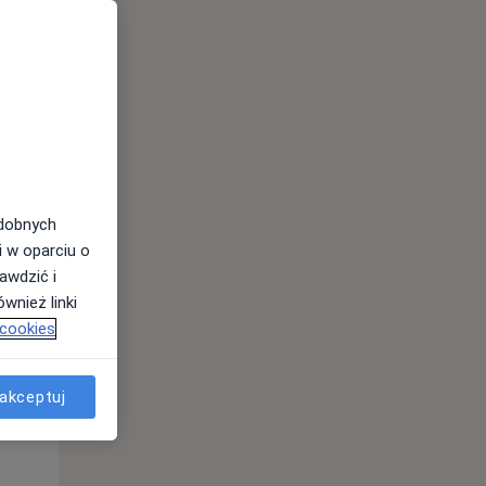
odobnych
i w oparciu o
awdzić i
Wt,
Śr,
Czw,
wnież linki
11 Sie
12 Sie
13 Sie
 cookies
akceptuj