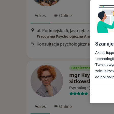
Adres
Online
ul. Podmiejska 6, Jastrzębie-Zdrój
•
Map
Pracownia Psychologiczna Anna Drozd
Szanuje
Konsultacja psychologiczna
Akceptując
technologii
Twoje zwyc
Bezpieczne płatności
zaktualizo
mgr Ksymena
do polityk 
Sitkowska
·
Więcej
Psycholog
2 opinie
Adres
Online