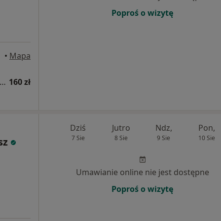
Poproś o wizytę
•
Mapa
sultacja psychologiczna (pierwsza wizyta)
160 zł
Dziś
Jutro
Ndz,
Pon,
7 Sie
8 Sie
9 Sie
10 Sie
sz
Umawianie online nie jest dostępne
Poproś o wizytę