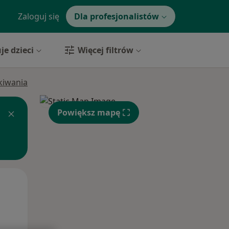
Zaloguj się
Dla profesjonalistów
je dzieci
Więcej filtrów
ukiwania
Powiększ mapę
Wt,
Śr,
Czw,
11 Sie
12 Sie
13 Sie