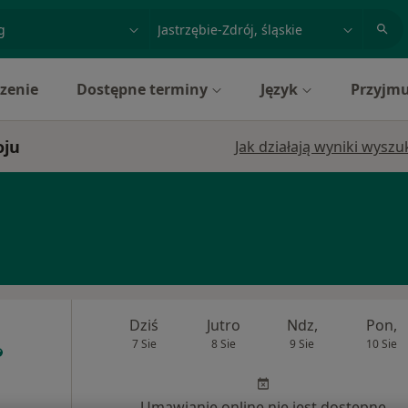
acja, badanie lub nazwisko
miasto lub dzielnica
zenie
Dostępne terminy
Język
Przyjmu
oju
Jak działają wyniki wysz
Dziś
Jutro
Ndz,
Pon,
7 Sie
8 Sie
9 Sie
10 Sie
Umawianie online nie jest dostępne