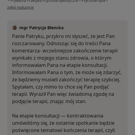
•
Prywatna Praktyka Psychoterapeutyczna
•
Psychoterapia
•
w opinii użytkownika Patryk
zgłoś nadużycie
mgr Patrycja Blencka
Panie Patryku, przykro mi słyszeć, że jest Pan
rozczarowany. Odnosząc się do treści Pana
komentarza- wcześniejsze zakończenie terapii
wynikało z mojego stanu zdrowia, o którym
informowałam Pana na etapie konsultacji.
Informowałam Pana o tym, że może się zdarzyć,
że będziemy musieli zakończyć terapię szybciej.
Spytałam, czy mimo to chce się Pan podjąć
terapii. Wyraził Pan więc świadomą zgodę na
podjęcie terapii, znając mój stan.
Na etapie konsultacji — kontraktowania
umówiliśmy się, że ostatnie spotkanie będzie
poświęcone tematowi kończenia terapii, czyli