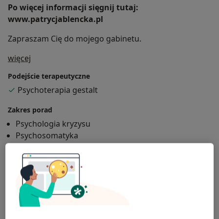
Po więcej informacji sięgnij tutaj:
www.patrycjablencka.pl
Zapraszam Cię do mojego gabinetu.
O mnie
więcej
Podejście terapeutyczne
Psychoterapia gestalt
Zakres porad
Psychologia kryzysu
Psychosomatyka
Główne obszary pomocy
Zaburzenia w relacjach międzyludzkich
Kryzys emocjonalny
Zaburzenia nastroju
Zaburzenia lękowe
a11y_sr_more_dise
Niskie poczucie własnej wartości
+2