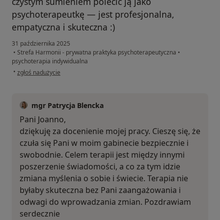
czystym sumieniem polecić ją jako
psychoterapeutkę — jest profesjonalna,
empatyczna i skuteczna :)
31 października 2025
•
Strefa Harmonii - prywatna praktyka psychoterapeutyczna
•
psychoterapia indywidualna
w opinii użytkownika Asia
•
zgłoś nadużycie
mgr Patrycja Blencka
Pani Joanno,
dziękuję za docenienie mojej pracy. Cieszę się, że
czuła się Pani w moim gabinecie bezpiecznie i
swobodnie. Celem terapii jest między innymi
poszerzenie świadomości, a co za tym idzie
zmiana myślenia o sobie i świecie. Terapia nie
byłaby skuteczna bez Pani zaangażowania i
odwagi do wprowadzania zmian. Pozdrawiam
serdecznie