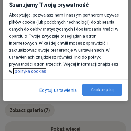
Szanujemy Twoją prywatność
Pacjenci których przyjmuję
Dorośli (Tylko pod niektórymi adresami)
Akceptując, pozwalasz nam i naszym partnerom używać
plików cookie (lub podobnych technologii) do zbierania
Rodzaje konsultacji
danych do celów statystycznych i dostarczania treści w
Stacjonarne
Zobacz lokalizacje (2)
oparciu o Twoje zwyczaje przeglądania stron
internetowych. W każdej chwili możesz sprawdzić i
Konsultacje online
Zobacz kalendarz online
zaktualizować swoje preferencje w ustawieniach. W
Zdjęcia i filmy
ustawieniach znajdziesz również linki do polityk
prywatności stron trzecich. Więcej informacji znajdziesz
w
polityka cookies
Zaakceptuj
Edytuj ustawienia
Zobacz galerię (7)
Pokaż więcej