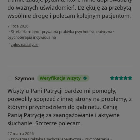
do ważnych uświadomień. Dziękuję za przebytą
wspólnie drogę i polecam kolejnym pacjentom.
7 lipca 2026
•
Strefa Harmonii - prywatna praktyka psychoterapeutyczna
•
psychoterapia indywidualna
w opinii użytkownika Marta
•
zgłoś nadużycie
Szymon
Weryfikacja wizyty
S
Wizyty u Pani Patrycji bardzo mi pomogły,
pozwoliły spojrzeć z innej strony na problemy, z
którymi przychodziłem do gabinetu. Cenię
Panią Patrycję za zaangażowanie i aktywne
słuchanie. Szczerze polecam.
27 marca 2026
•
Prywatna Praktyka Psychoterapeutyczna
•
Psychoterapia
•