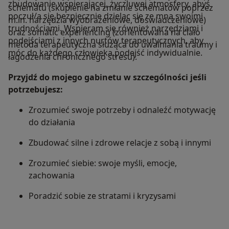
zbudowanie wspierającej, życzluwej atmosfery, abyś
schematu (skupienie na zmianie schematów poprzez
poczuł/a się bezpiecznie dzieląc się ze mną swoimi
m.in. narzędzia wyobrażeniowe, doświadczeniowe)
trudnościami. Wspieram się również narzędziami i
oraz somatic experiencing (zorientowana na ciało
podejściami z innych nurtów terapeutycznych, aby
metoda terapeutyczna służąca do uwalniania traumy i
móc do każdego człowieka podejść indywidualnie.
łagodzenia chronicznego stresu).
Przyjdź do mojego gabinetu w szczególności jeśli
potrzebujesz:
Zrozumieć swoje potrzeby i odnaleźć motywację
do działania
Zbudować silne i zdrowe relacje z sobą i innymi
Zrozumieć siebie: swoje myśli, emocje,
zachowania
Poradzić sobie ze stratami i kryzysami