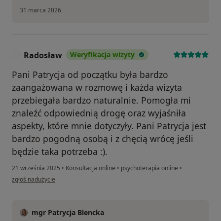
31 marca 2026
Radosław
Weryfikacja wizyty
R
Pani Patrycja od początku była bardzo
zaangażowana w rozmowę i każda wizyta
przebiegała bardzo naturalnie. Pomogła mi
znaleźć odpowiednią drogę oraz wyjaśniła
aspekty, które mnie dotyczyły. Pani Patrycja jest
bardzo pogodną osobą i z chęcią wrócę jeśli
będzie taka potrzeba :).
21 września 2025
•
Konsultacja online
•
psychoterapia online
•
w opinii użytkownika Radosław
zgłoś nadużycie
mgr Patrycja Blencka