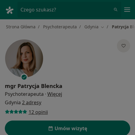
Me
Czego szukasz?
Strona Główna
Psychoterapeuta
Gdynia
Patrycja B
Zmień miasto
mgr
Patrycja Blencka
O specjalizacjach
Psychoterapeuta
·
Więcej
Gdynia
2 adresy
12 opinii
Umów wizytę