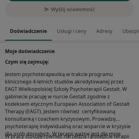
Wyślij wiadomość
Doświadczenie
Usługi i ceny
Adresy
Ubezpi
Moje doświadczenie
Czym się zajmuję:
Jestem psychoterapeutką w trakcie programu
klinicznego 4-letnich studiów akredytowanej przez
EAGT Wielkopolskiej Szkoły Psychoterapii Gestalt. W
gabinecie pracuję w nurcie Gestalt zgodnie z
kodeksem etycznym European Association of Gestalt
Therapy (EAGT). Jestem również certyfikowaną
konsultanką i coachem kryzysowym. Prowadzę
psychoterapię indywidualną oraz wsparcie w kryzysie
dla osób dorosłych. W terapii ważne jest dla mnie
W pracy stosuję również narzędzia i podejście terapii