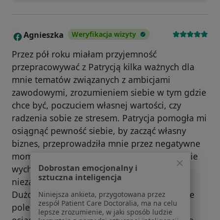
Agnieszka
Weryfikacja wizyty
A
Przez pół roku miałam przyjemność
przepracowywać z Patrycją kilka ważnych dla
mnie tematów związanych z ambicjami
zawodowymi, zrozumieniem siebie w tym gdzie
chce być, poczuciem własnej wartości, czy
radzenia sobie ze stresem. Patrycja pomogła mi
osiągnąć pewność siebie, by zacząć własny
biznes, przeprowadziła mnie przez negatywne
momenty procesu, tak bym mogła świadomie
Dobrostan emocjonalny i
wychodzić z nich i uczyć się na efektach
sztuczna inteligencja
niezależnie od rezultatu.
Dużo bym mogła się rozpisywać - generalnie
Niniejsza ankieta, przygotowana przez
zespół Patient Care Doctoralia, ma na celu
polecam Patrycję, ponieważ pomogła mi
lepsze zrozumienie, w jaki sposób ludzie