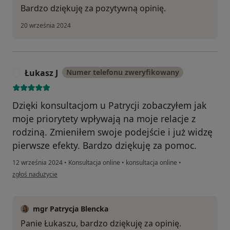
Bardzo dziękuję za pozytywną opinię.
20 września 2024
Łukasz J
Numer telefonu zweryfikowany
Ł
Dzięki konsultacjom u Patrycji zobaczyłem jak
moje priorytety wpływają na moje relacje z
rodziną. Zmieniłem swoje podejście i już widzę
pierwsze efekty. Bardzo dziękuję za pomoc.
12 września 2024
•
Konsultacja online
•
konsultacja online
•
w opinii użytkownika Łukasz J
zgłoś nadużycie
mgr Patrycja Blencka
Panie Łukaszu, bardzo dziękuję za opinię.