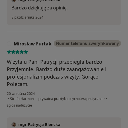
Bardzo dziękuję za opinię.
8 października 2024
Mirosław Furtak
Numer telefonu zweryfikowany
M
Wizyta u Pani Patrycji przebiegła bardzo
Przyjemnie. Bardzo duże zaangażowanie i
profesjonalizm podczas wizyty. Gorąco
Polecam.
20 września 2024
•
Strefa Harmonii - prywatna praktyka psychoterapeutyczna
•
•
w opinii użytkownika Mirosław Furtak
zgłoś nadużycie
mgr Patrycja Blencka