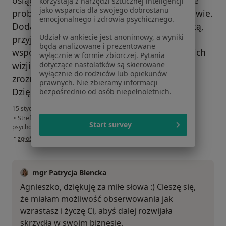
osiągnąć moje aktualne cele i wyjaśnić wiele
korzystają z narzędzi sztucznej inteligencji
jako wsparcia dla swojego dobrostanu
problemów, które pojawiały się w mojej głowie.
emocjonalnego i zdrowia psychicznego.
Dodam też oczywiście, że jest bardzo otwartą,
Udział w ankiecie jest anonimowy, a wyniki
przyjazną, empatyczną osobą, która mocno
będą analizowane i prezentowane
współpracuje z pacjentem, nie narzuca swoich
wyłącznie w formie zbiorczej. Pytania
dotyczące nastolatków są skierowane
wizji tylko próbuje wspólnie dojść do
wyłącznie do rodziców lub opiekunów
zrozumienia sytuacji.
prawnych. Nie zbieramy informacji
Dziękuję :)
bezpośrednio od osób niepełnoletnich.
15 stycznia 2025
•
Strefa Harmonii - prywatna praktyka psychoterapeutyczna
•
Start survey
psychoterapia indywidualna
w opinii użytkownika Agnieszka
•
zgłoś nadużycie
mgr Patrycja Blencka
Agnieszko, dziękuję za miłe słowa :) Cieszę się,
że miałam możliwość obserwowania jak
wzrastasz i życzę Ci, abyś dalej rozwijała
skrzydła w swoim biznesie.