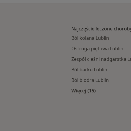
Najczęście leczone chorob
Ból kolana Lublin
Ostroga piętowa Lublin
Zespół cieśni nadgarstka L
Ból barku Lublin
Ból biodra Lublin
Więcej (15)
mach NFZ
Więcej w kategorii: 
sto
mień miasto