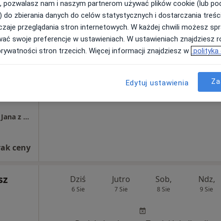
rak ceny
, pozwalasz nam i naszym partnerom używać plików cookie (lub p
) do zbierania danych do celów statystycznych i dostarczania treśc
zaje przeglądania stron internetowych. W każdej chwili możesz spr
ewicz
Dziś
Jutro
Sob,
Ndz,
wać swoje preferencje w ustawieniach. W ustawieniach znajdziesz ró
6 Sie
7 Sie
8 Sie
9 Sie
prywatności stron trzecich. Więcej informacji znajdziesz w
polityka
Brak kalendarza w Twojej lokalizacji.
Za
Edytuj ustawienia
Pokaż adresy z kalendarzem
Centrum Onkologii Ziemi Lubelskiej im. Św. Jana z Dukli Samodzielny Publiczny, ODDZIAŁ ORTOPEDII
rak ceny
sz
Dziś
Jutro
Sob,
Ndz,
6 Sie
7 Sie
8 Sie
9 Sie