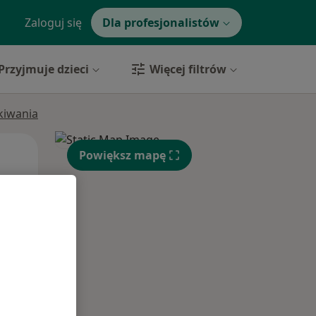
Zaloguj się
Dla profesjonalistów
Przyjmuje dzieci
Więcej filtrów
ukiwania
Pon,
Wt,
Śr,
Powiększ mapę
10 Sie
11 Sie
12 Sie