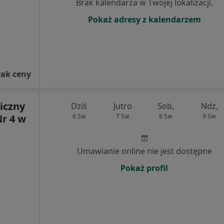
Brak kalendarza w Twojej lokalizacji.
Pokaż adresy z kalendarzem
rak ceny
iczny
Dziś
Jutro
Sob,
Ndz,
Nr 4 w
6 Sie
7 Sie
8 Sie
9 Sie
Umawianie online nie jest dostępne
Pokaż profil