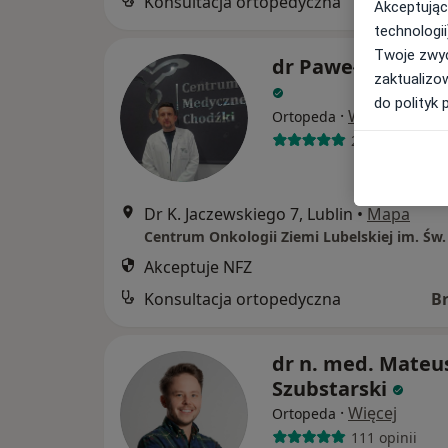
Konsultacja ortopedyczna
B
Akceptując
technologii
Twoje zwyc
dr Paweł Andrzej
zaktualizo
do polityk 
·
Więcej
Ortopeda
258 opinii
Dr K. Jaczewskiego 7, Lublin
•
Mapa
Akceptuje NFZ
Konsultacja ortopedyczna
B
dr n. med. Mateu
Szubstarski
·
Więcej
Ortopeda
111 opinii