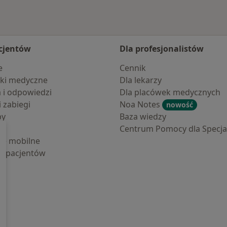
cjentów
Dla profesjonalistów
e
Cennik
ki medyczne
Dla lekarzy
a i odpowiedzi
Dla placówek medycznych
i zabiegi
Noa Notes
nowość
by
Baza wiedzy
Centrum Pomocy dla Specjal
cje mobilne
la pacjentów