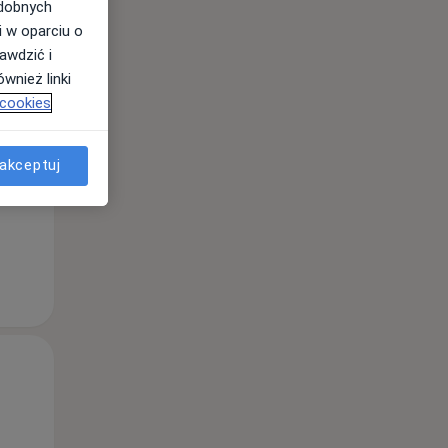
odobnych
i w oparciu o
awdzić i
Pon,
Wt,
Śr,
wnież linki
10 Sie
11 Sie
12 Sie
 cookies
akceptuj
Pon,
Wt,
Śr,
10 Sie
11 Sie
12 Sie