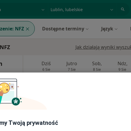
acja, badanie lub nazwisko
miasto lub dzielnica
zenie:
NFZ
Dostępne terminy
Język
 NFZ
Jak działają wyniki wysz
n
Dziś
Jutro
Sob,
Ndz,
6 Sie
7 Sie
8 Sie
9 Sie
Brak kalendarza w Twojej lokalizacji.
Pokaż adresy z kalendarzem
Samodzielny Publiczny Szpital Kliniczny Nr 4 w Lublinie
my Twoją prywatność