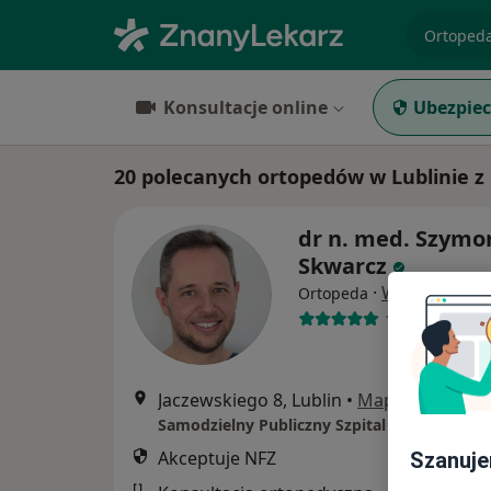
specjaliz
Konsultacje online
Ubezpiec
20 polecanych ortopedów w Lublinie z
dr n. med. Szymo
Skwarcz
·
Więcej
Ortopeda
16 opinii
Jaczewskiego 8, Lublin
•
Mapa
Akceptuje NFZ
Szanuje