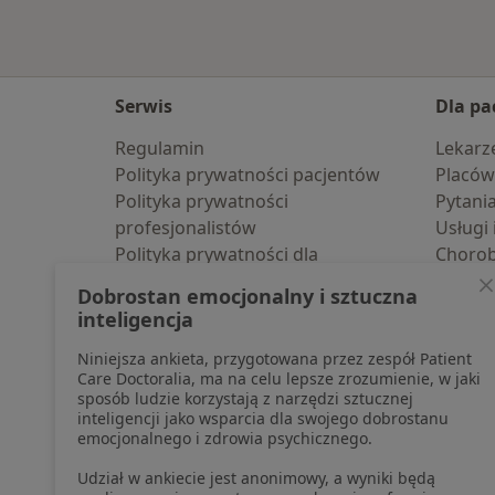
Serwis
Dla pa
Regulamin
Lekarz
Polityka prywatności pacjentów
Placów
Polityka prywatności
Pytani
profesjonalistów
Usługi 
Polityka prywatności dla
Choro
profesjonalistów, których dane
Pomoc
Dobrostan emocjonalny i sztuczna
pozyskaliśmy samodzielnie
Aplika
inteligencja
Polityka cookies
Blog d
Niniejsza ankieta, przygotowana przez zespół Patient
Jak działają wyniki wyszukiwania
Care Doctoralia, ma na celu lepsze zrozumienie, w jaki
Dostępność
sposób ludzie korzystają z narzędzi sztucznej
O nas
inteligencji jako wsparcia dla swojego dobrostanu
emocjonalnego i zdrowia psychicznego.
Praca
Rekrutujemy!
Partnerzy
Udział w ankiecie jest anonimowy, a wyniki będą
Centrum prasowe