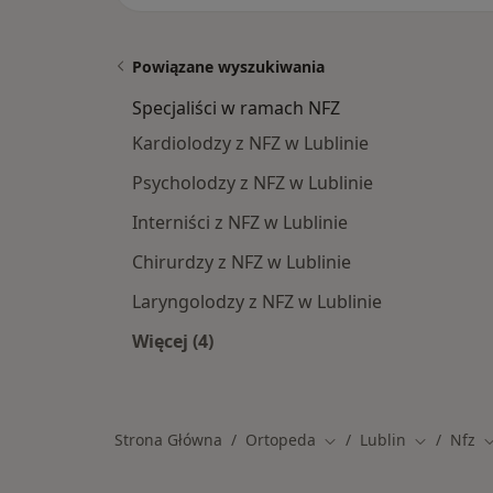
Powiązane wyszukiwania
Specjaliści w ramach NFZ
Kardiolodzy z NFZ w Lublinie
Psycholodzy z NFZ w Lublinie
Interniści z NFZ w Lublinie
Chirurdzy z NFZ w Lublinie
Laryngolodzy z NFZ w Lublinie
Więcej (4)
Więcej w kategorii: Specjaliści w ra
Strona Główna
Ortopeda
Lublin
Nfz
Zmień miasto
Zmień mia
Z