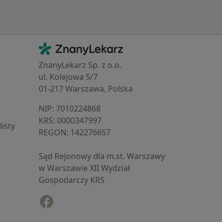
Kontakt
ZnanyLekarz - Strona główna
ZnanyLekarz Sp. z o.o.
ul. Kolejowa 5/7
01-217 Warszawa, Polska
NIP: ⁠7010224868
KRS: ⁠0000347997
isty
REGON: ⁠142276657
Sąd Rejonowy dla m.st. Warszawy
w Warszawie XII Wydział
Gospodarczy KRS
Facebook
otwiera się w nowej karcie