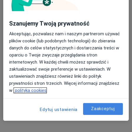
Centrum Medyczne Medilux24
·
Więcej
Ortopedia, Hematologia, Kardiologia
972 opinie
Szanujemy Twoją prywatność
Adama Mickiewicza 3/1, Piekary Śląskie
•
Mapa
Akceptując, pozwalasz nam i naszym partnerom używać
Konsultacja ortopedyczna
od 200 zł
plików cookie (lub podobnych technologii) do zbierania
Pokaż więcej usług
danych do celów statystycznych i dostarczania treści w
oparciu o Twoje zwyczaje przeglądania stron
internetowych. W każdej chwili możesz sprawdzić i
lek. Tomasz
zaktualizować swoje preferencje w ustawieniach. W
Kandziora
ustawieniach znajdziesz również linki do polityk
ortopeda
prywatności stron trzecich. Więcej informacji znajdziesz
Brak dostępnych specjalistów z wolnymi terminami w tym centrum medycznym.
w
polityka cookies
Pokaż profil
Zaakceptuj
Edytuj ustawienia
Dostępni specjaliści