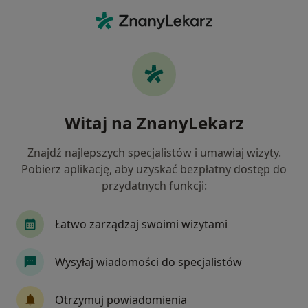
Me
Ortopeda • Piekary Śląskie, śląskie
Filtry
Ubezpieczenie:
Świat Zdrowia
20 polecanych ortopedów w Piekarach
Witaj na ZnanyLekarz
Śląskich z Świat Zdrowia
Jak działają wyniki wyszukiwania
Znajdź najlepszych specjalistów i umawiaj wizyty.
Pobierz aplikację, aby uzyskać bezpłatny dostęp do
przydatnych funkcji:
Łatwo zarządzaj swoimi wizytami
Wysyłaj wiadomości do specjalistów
lek. Tomasz Kandziora
Otrzymuj powiadomienia
·
Więcej
Ortopeda