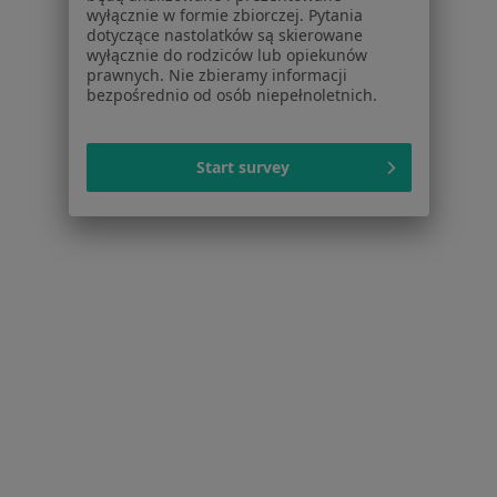
wyłącznie w formie zbiorczej. Pytania
Blog dla pacjentów
dotyczące nastolatków są skierowane
wyłącznie do rodziców lub opiekunów
Dla profesjonalistów
prawnych. Nie zbieramy informacji
bezpośrednio od osób niepełnoletnich.
Cennik
Dla lekarzy
Dla placówek medycznych
Start survey
Noa Notes
nowość
Baza wiedzy
Centrum Pomocy dla Specjalisty
Kontakt
ZnanyLekarz - Strona główna
ZnanyLekarz Sp. z o.o.
ul. Kolejowa 5/7
01-217 Warszawa, Polska
NIP: ⁠7010224868
KRS: ⁠0000347997
REGON: ⁠142276657