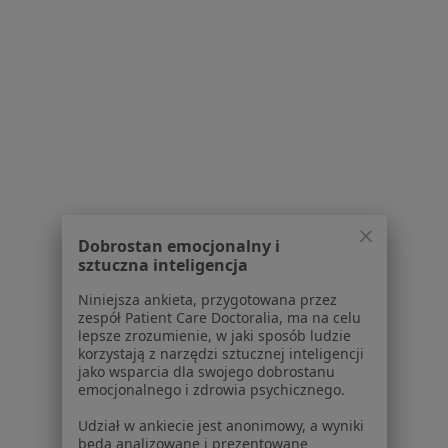
Polityka prywatności dla profesjonalistów, których
dane pozyskaliśmy samodzielnie
Polityka cookies
Jak działają wyniki wyszukiwania
Dostępność
O nas
Praca
Rekrutujemy!
Partnerzy
Centrum prasowe
Kontakt
Dobrostan emocjonalny i
Dla pacjentów
sztuczna inteligencja
Niniejsza ankieta, przygotowana przez
Lekarze
zespół Patient Care Doctoralia, ma na celu
Placówki medyczne
lepsze zrozumienie, w jaki sposób ludzie
Pytania i odpowiedzi
korzystają z narzędzi sztucznej inteligencji
jako wsparcia dla swojego dobrostanu
Usługi i zabiegi
emocjonalnego i zdrowia psychicznego.
Choroby
Pomoc
Udział w ankiecie jest anonimowy, a wyniki
będą analizowane i prezentowane
Aplikacje mobilne