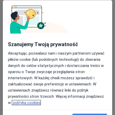
Brak dostępnych specjalistów z wolnymi terminami w tym centrum medycznym.
Pokaż profil
Dostępni specjaliści
Szanujemy Twoją prywatność
Specjaliści znajdują się poza Koło, wielkopolskie, w
Akceptując, pozwalasz nam i naszym partnerom używać
obszarach bliskich Twojemu wyszukiwaniu.
plików cookie (lub podobnych technologii) do zbierania
danych do celów statystycznych i dostarczania treści w
oparciu o Twoje zwyczaje przeglądania stron
internetowych. W każdej chwili możesz sprawdzić i
zaktualizować swoje preferencje w ustawieniach. W
ustawieniach znajdziesz również linki do polityk
prywatności stron trzecich. Więcej informacji znajdziesz
w
polityka cookies
lek. Piotr Zamojcin
·
Więcej
Ortopeda