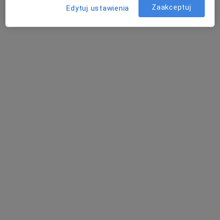
Zaakceptuj
Edytuj ustawienia
328 opinii
Szpitalna 43, Konin
•
Mapa
Rehasport | Konin
Konsultacja ortopedyczna - kończyna dolna
300 zł
Specjalista nie oferuje umawiania online pod tym adresem.
Poproś o wizytę
lek. Konrad Chudy
·
Więcej
Ortopeda