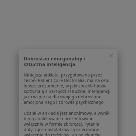
Ortopedzi w Kutnie
Ortopedzi w Zgierzu
Ortopedzi w Turku
Więcej (8)
Więcej w kategorii: W pobliżu Koła
Dobrostan emocjonalny i
sztuczna inteligencja
Strona Główna
Ortopeda
Koło
Zmień miasto
Niniejsza ankieta, przygotowana przez
zespół Patient Care Doctoralia, ma na celu
lepsze zrozumienie, w jaki sposób ludzie
korzystają z narzędzi sztucznej inteligencji
jako wsparcia dla swojego dobrostanu
emocjonalnego i zdrowia psychicznego.
Udział w ankiecie jest anonimowy, a wyniki
Serwis
będą analizowane i prezentowane
wyłącznie w formie zbiorczej. Pytania
Regulamin
dotyczące nastolatków są skierowane
wyłącznie do rodziców lub opiekunów
Polityka prywatności pacjentów