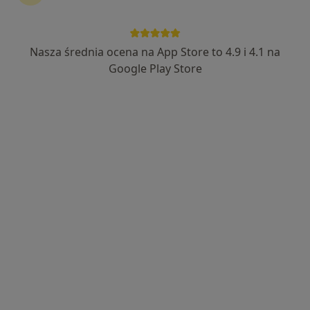
21 opinii
Plac Narutowicza 14
•
Mapa
Leśnicke Centrum Medyczne
Nasza średnia ocena na App Store to 4.9 i 4.1 na
Konsultacja ortopedyczna
Brak ceny
Google Play Store
Specjalista nie oferuje umawiania online pod tym adresem.
Poproś o wizytę
Sławomir Eligiusz Kowalik
Ortopeda, Chirurg
5 opinii