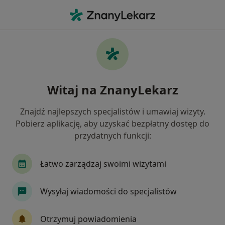
Me
Ortopeda • Koło, wielkopolskie
Filtry
Mapa
Polecani ortopedzi w Kole
Witaj na ZnanyLekarz
Jak działają wyniki wyszukiwania
Znajdź najlepszych specjalistów i umawiaj wizyty.
Pobierz aplikację, aby uzyskać bezpłatny dostęp do
przydatnych funkcji:
Łatwo zarządzaj swoimi wizytami
Wysyłaj wiadomości do specjalistów
lek. Jurij Babkin
·
Więcej
Ortopeda
Otrzymuj powiadomienia