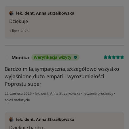
lek. dent. Anna Strzałkowska
Dziękuję
1 lipca 2026
Monika
Weryfikacja wizyty
M
Bardzo miła,sympatyczna,szczegółowo wszystko
wyjaśnione,dużo empati i wyrozumiałości.
Poprostu super
22 czerwca 2026
•
lek. dent. Anna Strzałkowska
•
leczenie próchnicy
•
w opinii użytkownika Monika
zgłoś nadużycie
lek. dent. Anna Strzałkowska
Dziękuję bardzo