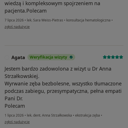
wiedzą i kompleksowym spojrzeniem na
pacjenta.Polecam
7 lipca 2026
•
lek. Sara Weiss-Pietras
•
konsultacja hematologiczna
•
w opinii użytkownika Katarzyna
zgłoś nadużycie
Agata
Weryfikacja wizyty
A
Jestem bardzo zadowolona z wizyt u Dr Anna
Strzałkowskiej.
Wyrwanie zęba bezbolesne, wszystko tłumaczone
podczas zabiegu, przesympatyczna, pełna empati
Pani Dr.
Polecam
1 lipca 2026
•
lek. dent. Anna Strzałkowska
•
ekstrakcja zęba
•
w opinii użytkownika Agata
zgłoś nadużycie