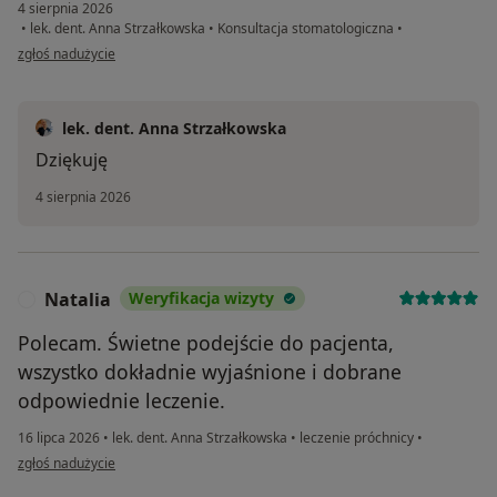
4 sierpnia 2026
•
lek. dent. Anna Strzałkowska
•
Konsultacja stomatologiczna
•
w opinii użytkownika Maciej
zgłoś nadużycie
lek. dent. Anna Strzałkowska
Dziękuję
4 sierpnia 2026
Natalia
Weryfikacja wizyty
N
Polecam. Świetne podejście do pacjenta,
wszystko dokładnie wyjaśnione i dobrane
odpowiednie leczenie.
16 lipca 2026
•
lek. dent. Anna Strzałkowska
•
leczenie próchnicy
•
w opinii użytkownika Natalia
zgłoś nadużycie