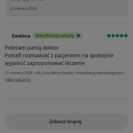
22 czerwca 2026
Ewelina
Weryfikacja wizyty
E
Polecam panią doktor
Potrafi rozmawiać z pacjentem na spokojnie
wyjaśnić zaproponować leczenie
17 czerwca 2026
•
lek. Sara Weiss-Pietras
•
konsultacja hematologiczna
•
w opinii użytkownika Ewelina
zgłoś nadużycie
Zobacz więcej