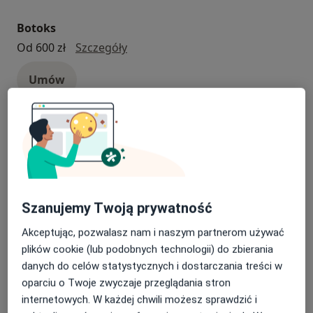
Botoks
Botoks
Od 600 zł
Szczegóły
Umów
Konsultacja nefrologiczna
Konsultacja nefrologiczna
250 zł
Szczegóły
Umów
Szanujemy Twoją prywatność
Konsultacja gastrologiczna
Akceptując, pozwalasz nam i naszym partnerom używać
konsultacja gastrologiczna
300 zł
Szczegóły
plików cookie (lub podobnych technologii) do zbierania
danych do celów statystycznych i dostarczania treści w
Umów
oparciu o Twoje zwyczaje przeglądania stron
internetowych. W każdej chwili możesz sprawdzić i