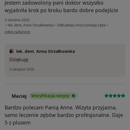
Jestem zadowolony pani doktor wszystko
wyjaśniła krok po kroku bardo dobre podejście
5 sierpnia 2026
•
lek. dent. Anna Strzałkowska
•
Odbudowa zniszczonego zęba
•
w opinii użytkownika Jakub
zgłoś nadużycie
lek. dent. Anna Strzałkowska
Dziękuję
5 sierpnia 2026
Maciej
Weryfikacja wizyty
M
Bardzo polecam Panią Anne. Wizyta przyjazna,
samo leczenie zębów bardzo profesjonalne. Daje
5 z plusem