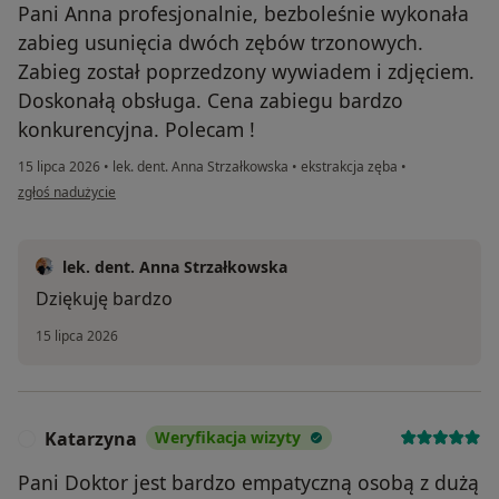
Pani Anna profesjonalnie, bezboleśnie wykonała
zabieg usunięcia dwóch zębów trzonowych.
Zabieg został poprzedzony wywiadem i zdjęciem.
Doskonałą obsługa. Cena zabiegu bardzo
konkurencyjna. Polecam !
15 lipca 2026
•
lek. dent. Anna Strzałkowska
•
ekstrakcja zęba
•
w opinii użytkownika Sebastian
zgłoś nadużycie
lek. dent. Anna Strzałkowska
Dziękuję bardzo
15 lipca 2026
Katarzyna
Weryfikacja wizyty
K
Pani Doktor jest bardzo empatyczną osobą z dużą