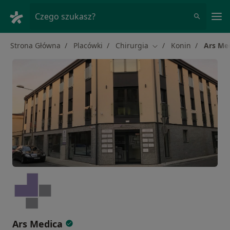
Me
Czego szukasz?
Strona Główna
Placówki
Chirurgia
Konin
Ars Me
Zmień miasto
Ars Medica