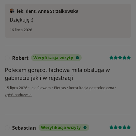
lek. dent. Anna Strzałkowska
Dziękuję :)
16 lipca 2026
Robert
Weryfikacja wizyty
R
Polecam gorąco, fachowa miła obsługa w
gabinecie jak i w rejestracji
15 lipca 2026
•
lek. Sławomir Pietras
•
konsultacja gastrologiczna
•
w opinii użytkownika Robert
zgłoś nadużycie
Sebastian
Weryfikacja wizyty
S