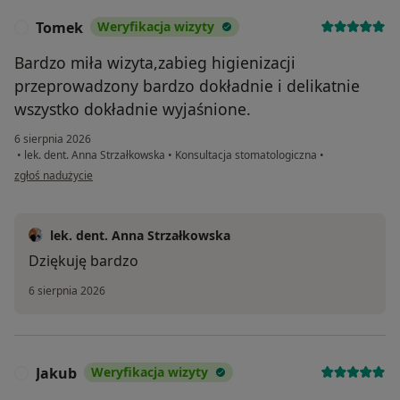
Tomek
Weryfikacja wizyty
T
Bardzo miła wizyta,zabieg higienizacji
przeprowadzony bardzo dokładnie i delikatnie
wszystko dokładnie wyjaśnione.
6 sierpnia 2026
•
lek. dent. Anna Strzałkowska
•
Konsultacja stomatologiczna
•
w opinii użytkownika Tomek
zgłoś nadużycie
lek. dent. Anna Strzałkowska
Dziękuję bardzo
6 sierpnia 2026
Jakub
Weryfikacja wizyty
J