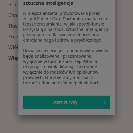
sztuczna inteligencja
Brodawki w Koninie
Niniejsza ankieta, przygotowana przez
Choroby chirurgiczne w Koninie
zespół Patient Care Doctoralia, ma na celu
lepsze zrozumienie, w jaki sposób ludzie
Tłuszczaki w Koninie
korzystają z narzędzi sztucznej inteligencji
jako wsparcia dla swojego dobrostanu
Znamiona w Koninie
emocjonalnego i zdrowia psychicznego.
Włókniaki w Koninie
Udział w ankiecie jest anonimowy, a wyniki
będą analizowane i prezentowane
Więcej (9)
wyłącznie w formie zbiorczej. Pytania
Więcej w kategorii: Najczęście leczone choroby
dotyczące nastolatków są skierowane
wyłącznie do rodziców lub opiekunów
prawnych. Nie zbieramy informacji
bezpośrednio od osób niepełnoletnich.
Start survey