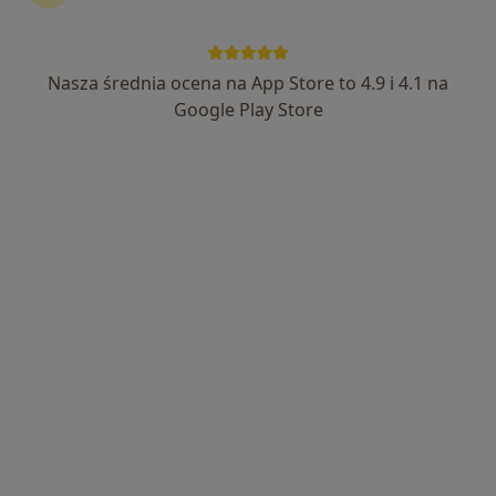
Nasza średnia ocena na App Store to 4.9 i 4.1 na
mgr Marcin Jędrzejewski
Google Play Store
·
Więcej
Fizjoterapeuta
428 opinii
Fryderyka Chopina 23b/2, Konin
•
Mapa
RHfizjo Marcin Jędrzejewski
Konsultacja fizjoterapeutyczna
200 zł
Specjalista nie oferuje umawiania online pod tym adresem.
Poproś o wizytę