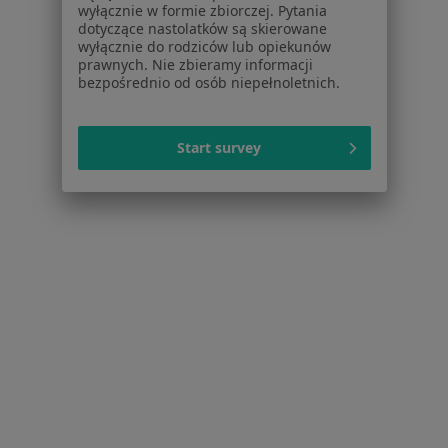
Serwis
wyłącznie w formie zbiorczej. Pytania
dotyczące nastolatków są skierowane
Regulamin
wyłącznie do rodziców lub opiekunów
Polityka prywatności pacjentów
prawnych. Nie zbieramy informacji
bezpośrednio od osób niepełnoletnich.
Polityka prywatności profesjonalistów
Polityka prywatności dla profesjonalistów, których
dane pozyskaliśmy samodzielnie
Start survey
Polityka cookies
Jak działają wyniki wyszukiwania
Dostępność
O nas
Praca
Rekrutujemy!
Partnerzy
Centrum prasowe
Kontakt
Dla pacjentów
Lekarze
Placówki medyczne