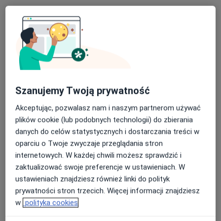
lek. Konrad Chudy
·
Więcej
Ortopeda
238 opinii
Adres
Online
Szanujemy Twoją prywatność
Świętojańska 20h, Konin
•
Mapa
Akceptując, pozwalasz nam i naszym partnerom używać
Guardian Clinic
plików cookie (lub podobnych technologii) do zbierania
danych do celów statystycznych i dostarczania treści w
Konsultacja ortopedyczna
350 zł
oparciu o Twoje zwyczaje przeglądania stron
Specjalista nie oferuje umawiania online pod tym adresem.
internetowych. W każdej chwili możesz sprawdzić i
zaktualizować swoje preferencje w ustawieniach. W
Poproś o wizytę
ustawieniach znajdziesz również linki do polityk
prywatności stron trzecich. Więcej informacji znajdziesz
w
polityka cookies