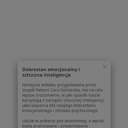
Tłuszczaki w Koninie
Znamiona w Koninie
Brodawki w Koninie
Choroby chirurgiczne w Koninie
Włókniaki w Koninie
Więcej (8)
Więcej w kategorii: Schorzenia w Koninie
Dobrostan emocjonalny i
sztuczna inteligencja
Strona Główna
Choroby
Uszkodzenia Więzadeł
Zmień mia
Niniejsza ankieta, przygotowana przez
Konin
Zmień miasto
zespół Patient Care Doctoralia, ma na celu
lepsze zrozumienie, w jaki sposób ludzie
korzystają z narzędzi sztucznej inteligencji
jako wsparcia dla swojego dobrostanu
emocjonalnego i zdrowia psychicznego.
Udział w ankiecie jest anonimowy, a wyniki
będą analizowane i prezentowane