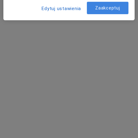
Zaakceptuj
Edytuj ustawienia
dr n. med. Paweł Sokołowicz
·
Więcej
Ortopeda
1139 opinii
Adres
Online
Świętojańska 20h, Konin
•
Mapa
Guardian Clinic
Konsultacja ortopedyczna
od 350 zł
Specjalista nie oferuje umawiania online pod tym adresem.
Poproś o wizytę