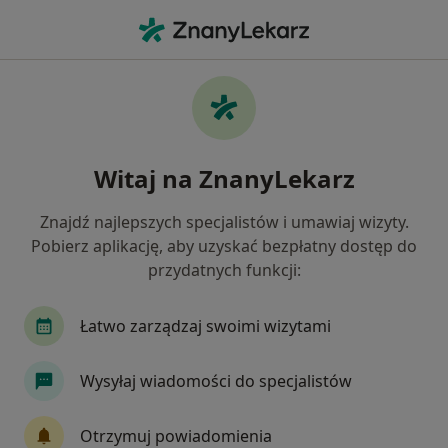
Me
Uszkodzenia Więzadeł • Konin, wielkopolskie
Filtry
• 1
Ubezpieczenie
Map
Uszkodzenia więzadeł specjaliści w Koninie
Witaj na ZnanyLekarz
Jak działają wyniki wyszukiwania
Znajdź najlepszych specjalistów i umawiaj wizyty.
Pobierz aplikację, aby uzyskać bezpłatny dostęp do
Jakiego specjalisty szukasz?
przydatnych funkcji:
Ortopeda
Lekarz medycyny sportowej
Fi
Łatwo zarządzaj swoimi wizytami
Wysyłaj wiadomości do specjalistów
Otrzymuj powiadomienia