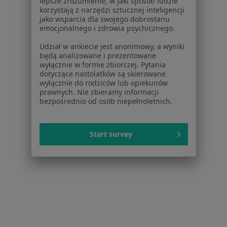
lepsze zrozumienie, w jaki sposób ludzie
W pobliżu Starego Miasta
korzystają z narzędzi sztucznej inteligencji
jako wsparcia dla swojego dobrostanu
Ortopedzi w Koninie
emocjonalnego i zdrowia psychicznego.
Ortopedzi w Kaliszu
Udział w ankiecie jest anonimowy, a wyniki
będą analizowane i prezentowane
Ortopedzi w Wrześni
wyłącznie w formie zbiorczej. Pytania
dotyczące nastolatków są skierowane
Ortopedzi w Turku
wyłącznie do rodziców lub opiekunów
prawnych. Nie zbieramy informacji
Ortopedzi w Słupcy
bezpośrednio od osób niepełnoletnich.
Więcej (2)
Więcej w kategorii: W pobliżu Starego Miasta
Start survey
Strona Główna
Ortopeda
Stare Miasto
Zmień miasto
Zmień miasto