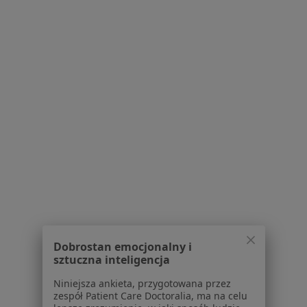
Rehasport Clinic
·
Więcej
Ortopedia, Chirurgia, Neurologia
76 opinii
Szpitalna 43, Konin
•
Mapa
Brak dostępnych specjalistów z wolnymi terminami w tym centrum medycznym.
Pokaż profil
Dobrostan emocjonalny i
1
2
sztuczna inteligencja
Niniejsza ankieta, przygotowana przez
Powiązane wyszukiwania
|
Oferty pracy - Ortopeda
zespół Patient Care Doctoralia, ma na celu