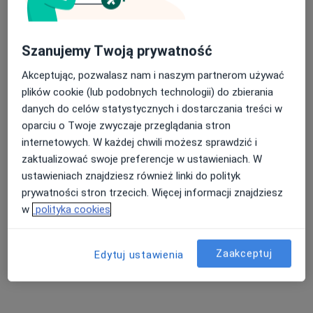
Szanujemy Twoją prywatność
Akceptując, pozwalasz nam i naszym partnerom używać
plików cookie (lub podobnych technologii) do zbierania
danych do celów statystycznych i dostarczania treści w
dr n. med. Szymon Rubczak
oparciu o Twoje zwyczaje przeglądania stron
·
Więcej
Ortopeda
internetowych. W każdej chwili możesz sprawdzić i
96 opinii
zaktualizować swoje preferencje w ustawieniach. W
Szpitalna 43, Konin
•
Mapa
ustawieniach znajdziesz również linki do polityk
Rehasport | Konin
prywatności stron trzecich. Więcej informacji znajdziesz
w
polityka cookies
Konsultacja ortopedyczna - kończyna dolna
300 zł
Specjalista nie oferuje umawiania online pod tym adresem.
Zaakceptuj
Edytuj ustawienia
Poproś o wizytę