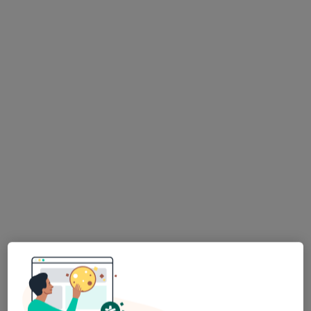
lek. Konrad Chudy
·
Więcej
Ortopeda
238 opinii
Adres
Online
Świętojańska 20h, Konin
•
Mapa
Guardian Clinic
Konsultacja ortopedyczna
350 zł
Specjalista nie oferuje umawiania online pod tym adresem.
Poproś o wizytę