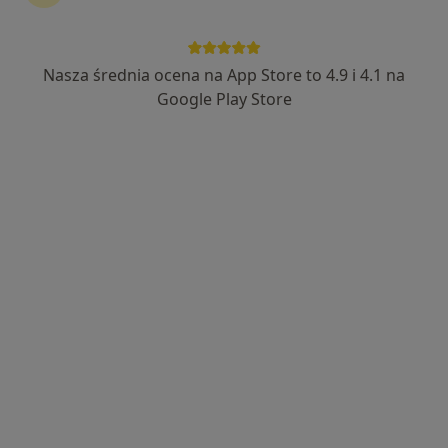
Wyróżniony
lek. Piotr Zamojcin
Nasza średnia ocena na App Store to 4.9 i 4.1 na
·
Więcej
Ortopeda
Google Play Store
328 opinii
Szpitalna 43, Konin
•
Mapa
Rehasport | Konin
Konsultacja ortopedyczna - kończyna dolna
300 zł
Specjalista nie oferuje umawiania online pod tym adresem.
Poproś o wizytę