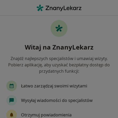
Me
Ortopeda • Stare Miasto, wielkopolskie
Filtry
Ubezpieczenie
Mapa
Polecani ortopedzi w Starym Miascie
Witaj na ZnanyLekarz
Jak działają wyniki wyszukiwania
Znajdź najlepszych specjalistów i umawiaj wizyty.
Pobierz aplikację, aby uzyskać bezpłatny dostęp do
Wybierz swoje ubezpieczenie
przydatnych funkcji:
Łatwo zarządzaj swoimi wizytami
Wysyłaj wiadomości do specjalistów
Otrzymuj powiadomienia