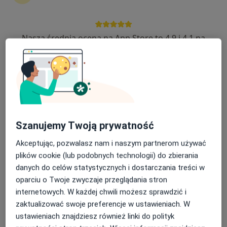
·
Więcej
Onkologia, Chirurgia, Interna
389 opinii
Nasza średnia ocena na App Store to 4.9 i 4.1 na
Bonifraterska 17, Warszawa
•
Mapa
Google Play Store
Konsultacja onkologiczna
310 zł
Brak dostępnych specjalistów z wolnymi terminami w tym centrum medycznym.
Pokaż profil
Szanujemy Twoją prywatność
Akceptując, pozwalasz nam i naszym partnerom używać
plików cookie (lub podobnych technologii) do zbierania
danych do celów statystycznych i dostarczania treści w
oparciu o Twoje zwyczaje przeglądania stron
internetowych. W każdej chwili możesz sprawdzić i
zaktualizować swoje preferencje w ustawieniach. W
Centrum Medyczne PZU Zdrowie w
ustawieniach znajdziesz również linki do polityk