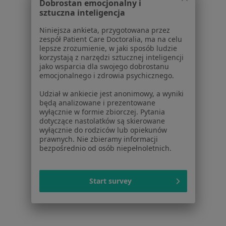
Dobrostan emocjonalny i
sztuczna inteligencja
Cennik
Dla lekarzy
Niniejsza ankieta, przygotowana przez
Dla placówek medycznych
zespół Patient Care Doctoralia, ma na celu
lepsze zrozumienie, w jaki sposób ludzie
Noa Notes
nowość
korzystają z narzędzi sztucznej inteligencji
Baza wiedzy
jako wsparcia dla swojego dobrostanu
Centrum Pomocy dla Specjalisty
emocjonalnego i zdrowia psychicznego.
Kontakt
Udział w ankiecie jest anonimowy, a wyniki
ZnanyLekarz - Strona główna
będą analizowane i prezentowane
wyłącznie w formie zbiorczej. Pytania
ZnanyLekarz Sp. z o.o.
dotyczące nastolatków są skierowane
wyłącznie do rodziców lub opiekunów
ul. Kolejowa 5/7
prawnych. Nie zbieramy informacji
01-217 Warszawa, Polska
bezpośrednio od osób niepełnoletnich.
NIP: ⁠7010224868
KRS: ⁠0000347997
Start survey
REGON: ⁠142276657
Sąd Rejonowy dla m.st. Warszawy w Warszawie XII
Wydział Gospodarczy KRS