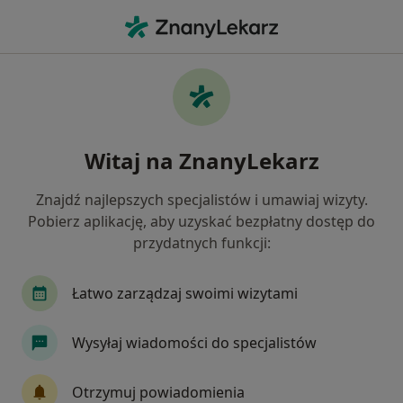
Me
Onkolog • Warszawa, mazowieckie
Filtry
Ubezpieczenie:
PZU Zdrowie
20 polecanych onkologów w Warszawie z
Witaj na ZnanyLekarz
PZU Zdrowie
Jak działają wyniki wyszukiwania
Znajdź najlepszych specjalistów i umawiaj wizyty.
Pobierz aplikację, aby uzyskać bezpłatny dostęp do
przydatnych funkcji:
Łatwo zarządzaj swoimi wizytami
Wysyłaj wiadomości do specjalistów
Centrum Medyczne PZU Zdrowie w
Otrzymuj powiadomienia
Warszawie Bonifraterska