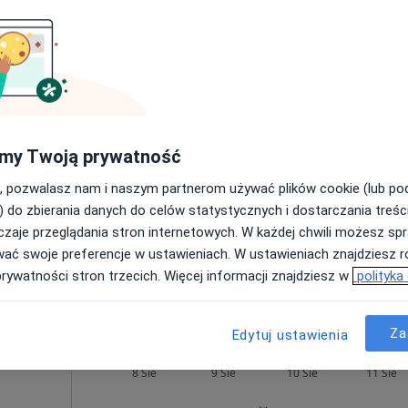
od 300 zł
tana
Dziś
Jutro
Pon,
Wt,
8 Sie
9 Sie
10 Sie
11 Sie
j
Umawianie online nie jest dostępne
my Twoją prywatność
Poproś o wizytę
, pozwalasz nam i naszym partnerom używać plików cookie (lub p
) do zbierania danych do celów statystycznych i dostarczania treśc
ia 36
zaje przeglądania stron internetowych. W każdej chwili możesz spr
wać swoje preferencje w ustawieniach. W ustawieniach znajdziesz ró
prywatności stron trzecich. Więcej informacji znajdziesz w
polityka
od 330 zł
Za
Edytuj ustawienia
ski
Dziś
Jutro
Pon,
Wt,
8 Sie
9 Sie
10 Sie
11 Sie
j