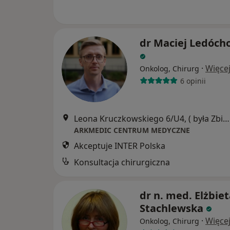
dr Maciej Ledóch
·
Więce
Onkolog, Chirurg
6 opinii
Leona Kruczkowskiego 6/U4, ( była Zbigniewa Herberta), Warszawa
ARKMEDIC CENTRUM MEDYCZNE
Akceptuje INTER Polska
Konsultacja chirurgiczna
dr n. med. Elżbie
Stachlewska
·
Więce
Onkolog, Chirurg