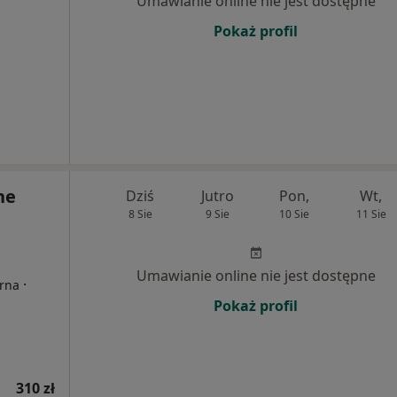
Umawianie online nie jest dostępne
Pokaż profil
ne
Dziś
Jutro
Pon,
Wt,
8 Sie
9 Sie
10 Sie
11 Sie
Umawianie online nie jest dostępne
·
erna
Pokaż profil
310 zł