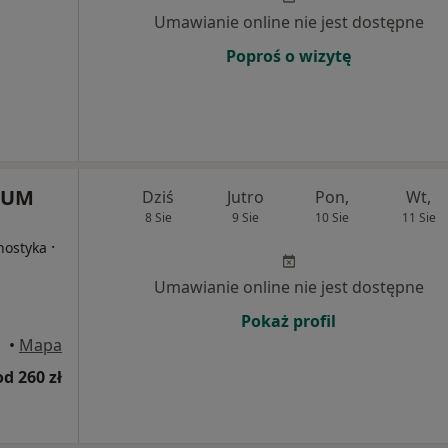
Umawianie online nie jest dostępne
Poproś o wizytę
RUM
Dziś
Jutro
Pon,
Wt,
8 Sie
9 Sie
10 Sie
11 Sie
·
nostyka
Umawianie online nie jest dostępne
Pokaż profil
•
Mapa
od 260 zł