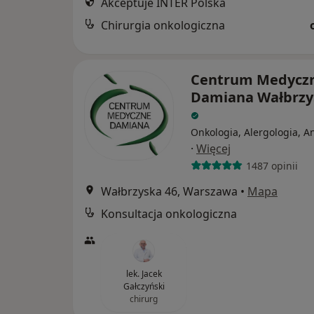
Akceptuje INTER Polska
Chirurgia onkologiczna
Centrum Medycz
Damiana Wałbrzy
Onkologia, Alergologia, A
·
Więcej
1487 opinii
Wałbrzyska 46, Warszawa
•
Mapa
Konsultacja onkologiczna
lek. Jacek
Gałczyński
chirurg