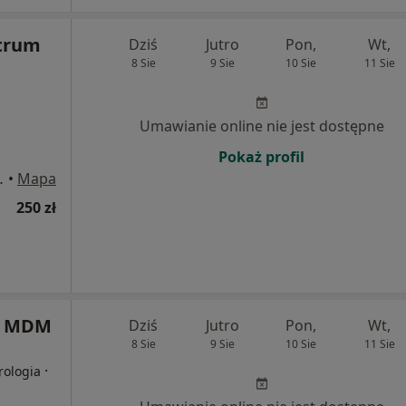
trum
Dziś
Jutro
Pon,
Wt,
8 Sie
9 Sie
10 Sie
11 Sie
Umawianie online nie jest dostępne
Pokaż profil
j 94, Warszawa
•
Mapa
250 zł
a MDM
Dziś
Jutro
Pon,
Wt,
8 Sie
9 Sie
10 Sie
11 Sie
·
rologia