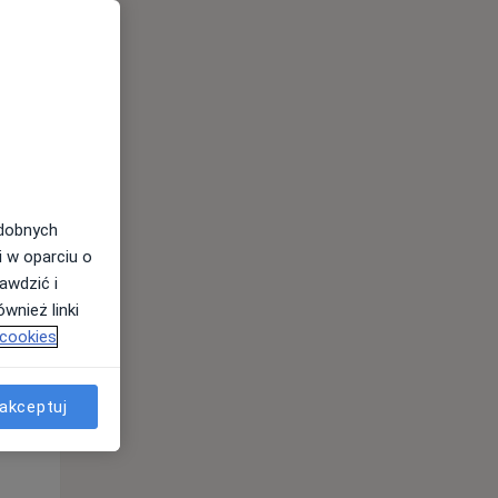
Śr,
Czw,
Pt,
12 Sie
13 Sie
14 Sie
odobnych
i w oparciu o
awdzić i
wnież linki
 cookies
akceptuj
Śr,
Czw,
Pt,
12 Sie
13 Sie
14 Sie