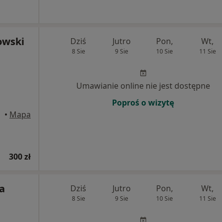
owski
Dziś
Jutro
Pon,
Wt,
8 Sie
9 Sie
10 Sie
11 Sie
j
Umawianie online nie jest dostępne
Poproś o wizytę
•
Mapa
300 zł
ta
Dziś
Jutro
Pon,
Wt,
8 Sie
9 Sie
10 Sie
11 Sie
j