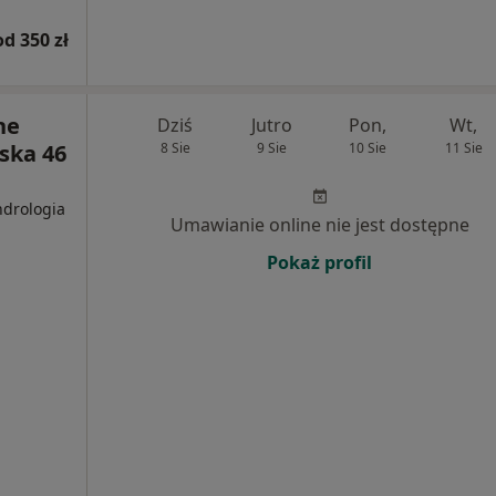
od 350 zł
ne
Dziś
Jutro
Pon,
Wt,
ska 46
8 Sie
9 Sie
10 Sie
11 Sie
ndrologia
Umawianie online nie jest dostępne
Pokaż profil