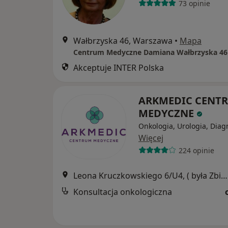
73 opinie
Wałbrzyska 46, Warszawa
•
Mapa
Centrum Medyczne Damiana Wałbrzyska 46
Akceptuje INTER Polska
ARKMEDIC CENT
MEDYCZNE
Onkologia, Urologia, Diag
Więcej
224 opinie
Leona Kruczkowskiego 6/U4, ( była Zbigniewa Herberta), Warszawa
Konsultacja onkologiczna