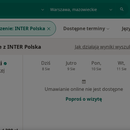
acja, badanie lub nazwisko
miasto lub dzielnica
zenie:
INTER Polska
Dostępne terminy
Jęz
 z INTER Polska
Jak działają wyniki wysz
i
Dziś
Jutro
Pon,
Wt,
8 Sie
9 Sie
10 Sie
11 Sie
ej
Umawianie online nie jest dostępne
Poproś o wizytę