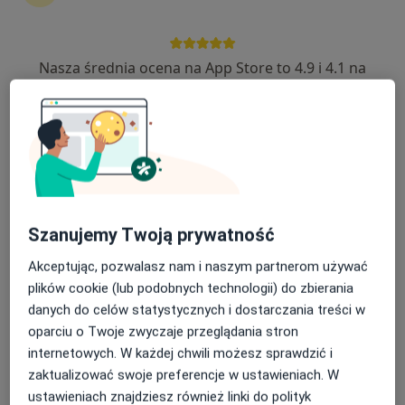
Hemoklinika sp. z o.o.
·
Więcej
Onkologia, Hematologia, Chirurgia
1852 opinie
Nasza średnia ocena na App Store to 4.9 i 4.1 na
Stanisławy Leszczyńskiej 18 lok. 2, wejście bezpośrednio z ulicy., Łódź
•
Mapa
Google Play Store
Konsultacja onkologiczna
160 zł
Pokaż więcej usług
dr n. med. Joanna
dr n. med. Barbara
Połowinczak-
Łochowska
Szanujemy Twoją prywatność
Przybyłek
onkolog
onkolog
Akceptując, pozwalasz nam i naszym partnerom używać
plików cookie (lub podobnych technologii) do zbierania
Brak dostępnych specjalistów z wolnymi terminami w tym centrum medycznym.
danych do celów statystycznych i dostarczania treści w
Pokaż profil
oparciu o Twoje zwyczaje przeglądania stron
internetowych. W każdej chwili możesz sprawdzić i
zaktualizować swoje preferencje w ustawieniach. W
ustawieniach znajdziesz również linki do polityk