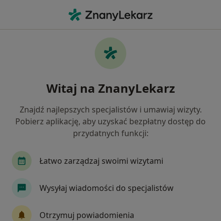
Me
Onkolog • Łódź, łódzkie
Filtry
Ubezpieczenie:
PZU Zdrowie
20 polecanych onkologów w Łodzi z PZU
Witaj na ZnanyLekarz
Zdrowie
Jak działają wyniki wyszukiwania
Znajdź najlepszych specjalistów i umawiaj wizyty.
Pobierz aplikację, aby uzyskać bezpłatny dostęp do
przydatnych funkcji:
Łatwo zarządzaj swoimi wizytami
Wysyłaj wiadomości do specjalistów
Bezpieczne płatności
Otrzymuj powiadomienia