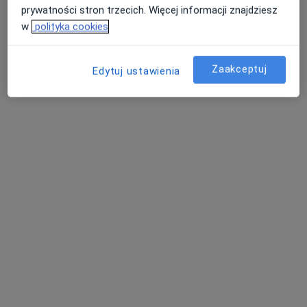
prywatności stron trzecich. Więcej informacji znajdziesz
w
polityka cookies
Zaakceptuj
Edytuj ustawienia
dr n. med. Joanna Połowinczak-Przybyłek
·
Więcej
Onkolog
48 opinii
Stanisławy Leszczyńskiej 18 lok. 2, wejście bezpośrednio z ulicy., Łódź
•
Mapa
Hemoklinika sp. z o.o.
Akceptuje PZU Zdrowie
Konsultacja onkologiczna
250 zł
Specjalista nie oferuje umawiania online pod tym adresem.
Poproś o wizytę