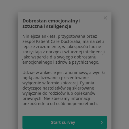
Aplikacje mobilne
Blog dla pacjentów
Dla profesjonalistów
Dobrostan emocjonalny i
sztuczna inteligencja
Cennik
Niniejsza ankieta, przygotowana przez
Dla lekarzy
zespół Patient Care Doctoralia, ma na celu
Dla placówek medycznych
lepsze zrozumienie, w jaki sposób ludzie
Noa Notes
nowość
korzystają z narzędzi sztucznej inteligencji
jako wsparcia dla swojego dobrostanu
Baza wiedzy
emocjonalnego i zdrowia psychicznego.
Centrum Pomocy dla Specjalisty
Udział w ankiecie jest anonimowy, a wyniki
Kontakt
będą analizowane i prezentowane
ZnanyLekarz - Strona główna
wyłącznie w formie zbiorczej. Pytania
dotyczące nastolatków są skierowane
ZnanyLekarz Sp. z o.o.
wyłącznie do rodziców lub opiekunów
ul. Kolejowa 5/7
prawnych. Nie zbieramy informacji
bezpośrednio od osób niepełnoletnich.
01-217 Warszawa, Polska
NIP: ⁠7010224868
KRS: ⁠0000347997
Start survey