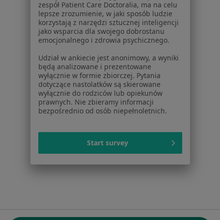
zespół Patient Care Doctoralia, ma na celu
ul. Kolejowa 5/7
lepsze zrozumienie, w jaki sposób ludzie
01-217 Warszawa, Polska
korzystają z narzędzi sztucznej inteligencji
jako wsparcia dla swojego dobrostanu
emocjonalnego i zdrowia psychicznego.
NIP: ⁠7010224868
KRS: ⁠0000347997
Udział w ankiecie jest anonimowy, a wyniki
REGON: ⁠142276657
będą analizowane i prezentowane
wyłącznie w formie zbiorczej. Pytania
dotyczące nastolatków są skierowane
Sąd Rejonowy dla m.st. Warszawy w Warszawie XII
wyłącznie do rodziców lub opiekunów
Wydział Gospodarczy KRS
prawnych. Nie zbieramy informacji
bezpośrednio od osób niepełnoletnich.
Facebook
otwiera się w nowej karcie
Start survey
otwiera się w nowej karcie
otwiera się w nowej karcie
otwiera się w nowej karcie
otwiera się w nowej karci
otwiera się
otwi
Polska
,
Türkiye
,
España
,
Italia
,
Deutschland
,
Česko
,
otwiera się w nowej karcie
otwiera się w nowej karcie
otwiera się w nowej karcie
otwiera się w nowej kar
otwiera się 
otwier
Portugal
,
México
,
Chile
,
Brasil
,
Argentina
,
Perú
,
otwiera się w nowej karc
Colombia
Płatności kartą