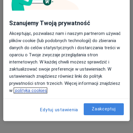
Choroby oczu Wrocław
Zaćma Wrocław
Nasza średnia ocena na App Store to 4.9 i 4.1 na
Szanujemy Twoją prywatność
Zapalenie spojówek Wrocław
Google Play Store
Akceptując, pozwalasz nam i naszym partnerom używać
Krótkowzroczność Wrocław
plików cookie (lub podobnych technologii) do zbierania
danych do celów statystycznych i dostarczania treści w
Więcej (15)
oparciu o Twoje zwyczaje przeglądania stron
Więcej w kategorii: Najczęście leczone chorob
internetowych. W każdej chwili możesz sprawdzić i
zaktualizować swoje preferencje w ustawieniach. W
Strona Główna
Okulista
Wrocław
Lux Med
Zmień miasto
Zmień miasto
Zmień 
ustawieniach znajdziesz również linki do polityk
prywatności stron trzecich. Więcej informacji znajdziesz
w
polityka cookies
Zaakceptuj
Edytuj ustawienia