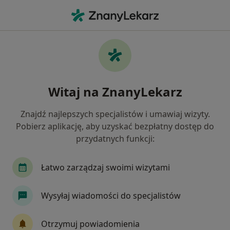
Me
Okulista • Częstochowa, śląskie
Filtry
Ubezpieczenie:
LUX MED
20 polecanych okulistów w Częstochowie z
Witaj na ZnanyLekarz
LUX MED
Jak działają wyniki wyszukiwania
Znajdź najlepszych specjalistów i umawiaj wizyty.
Pobierz aplikację, aby uzyskać bezpłatny dostęp do
przydatnych funkcji:
Łatwo zarządzaj swoimi wizytami
Wysyłaj wiadomości do specjalistów
Magdalena Sosnowska-Pońska
Otrzymuj powiadomienia
·
Więcej
Okulista