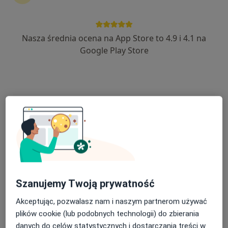
246 opinii
aleja Wolności 34, Częstochowa
•
Mapa
Nasza średnia ocena na App Store to 4.9 i 4.1 na
Medyk Centrum
Google Play Store
Akceptuje LUX MED
Angiografia cyfrowa siatkówki oka (AngioOCT)
od 300 zł
Specjalista nie oferuje umawiania online pod tym adresem.
Poproś o wizytę
Szanujemy Twoją prywatność
Akceptując, pozwalasz nam i naszym partnerom używać
plików cookie (lub podobnych technologii) do zbierania
danych do celów statystycznych i dostarczania treści w