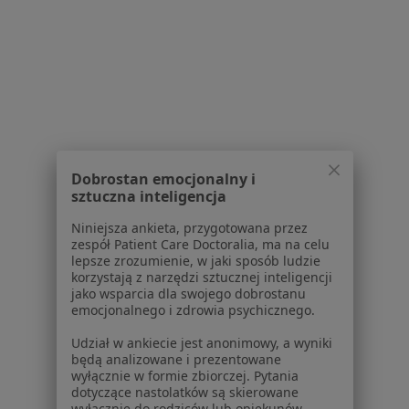
Kontakt
Dla pacjentów
Lekarze
Placówki medyczne
Pytania i odpowiedzi
Usługi i zabiegi
Choroby
Dobrostan emocjonalny i
Pomoc
sztuczna inteligencja
Aplikacje mobilne
Niniejsza ankieta, przygotowana przez
Blog dla pacjentów
zespół Patient Care Doctoralia, ma na celu
lepsze zrozumienie, w jaki sposób ludzie
Dla profesjonalistów
korzystają z narzędzi sztucznej inteligencji
jako wsparcia dla swojego dobrostanu
Cennik
emocjonalnego i zdrowia psychicznego.
Dla lekarzy
Udział w ankiecie jest anonimowy, a wyniki
Dla placówek medycznych
będą analizowane i prezentowane
Noa Notes
nowość
wyłącznie w formie zbiorczej. Pytania
Baza wiedzy
dotyczące nastolatków są skierowane
wyłącznie do rodziców lub opiekunów