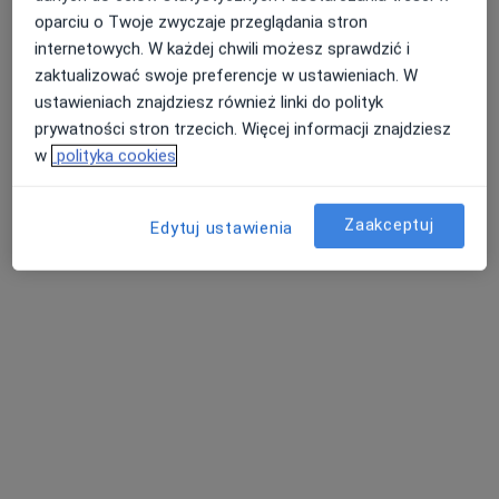
lek. Katarzyna Kotas
oparciu o Twoje zwyczaje przeglądania stron
·
Więcej
Okulista
internetowych. W każdej chwili możesz sprawdzić i
20 opinii
zaktualizować swoje preferencje w ustawieniach. W
aleja Wolności 34, Częstochowa
•
Mapa
ustawieniach znajdziesz również linki do polityk
Medyk Centrum
prywatności stron trzecich. Więcej informacji znajdziesz
Akceptuje LUX MED
w
polityka cookies
Konsultacja okulistyczna
Brak ceny
Specjalista nie oferuje umawiania online pod tym adresem.
Zaakceptuj
Edytuj ustawienia
Poproś o wizytę