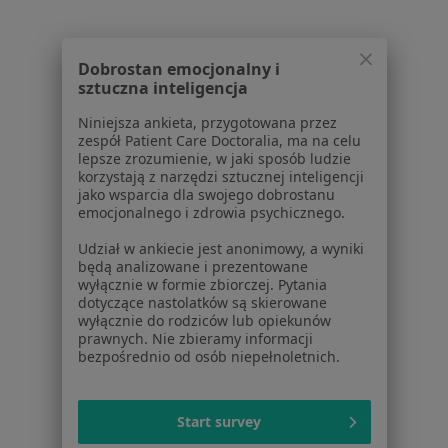
Aplikacje mobilne
Blog dla pacjentów
Dla profesjonalistów
Dobrostan emocjonalny i
sztuczna inteligencja
Cennik
Niniejsza ankieta, przygotowana przez
Dla lekarzy
zespół Patient Care Doctoralia, ma na celu
Dla placówek medycznych
lepsze zrozumienie, w jaki sposób ludzie
Noa Notes
nowość
korzystają z narzędzi sztucznej inteligencji
jako wsparcia dla swojego dobrostanu
Baza wiedzy
emocjonalnego i zdrowia psychicznego.
Centrum Pomocy dla Specjalisty
Udział w ankiecie jest anonimowy, a wyniki
Kontakt
będą analizowane i prezentowane
ZnanyLekarz - Strona główna
wyłącznie w formie zbiorczej. Pytania
dotyczące nastolatków są skierowane
ZnanyLekarz Sp. z o.o.
wyłącznie do rodziców lub opiekunów
ul. Kolejowa 5/7
prawnych. Nie zbieramy informacji
01-217 Warszawa, Polska
bezpośrednio od osób niepełnoletnich.
NIP: ⁠7010224868
KRS: ⁠0000347997
Start survey
REGON: ⁠142276657