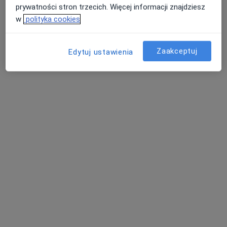
prywatności stron trzecich. Więcej informacji znajdziesz
w
polityka cookies
Zaakceptuj
Edytuj ustawienia
dr n. med. Maciej Sroczyński
·
Więcej
Proktolog, Chirurg
23 opinie
Powstańców Śląskich 48, Wrocław
•
Mapa
DCG Centrum Medyczne
Akceptuje LUX MED
Konsultacja proktologiczna
300 zł
Specjalista nie oferuje umawiania online pod tym adresem.
Poproś o wizytę