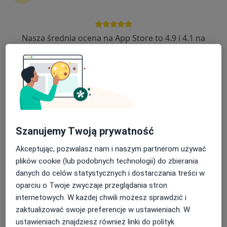
3593 opinie
Powstańców Śląskich 48, Wrocław
•
Mapa
Nasza średnia ocena na App Store to 4.9 i 4.1 na
Konsultacja proktologiczna
280 zł
Google Play Store
Pokaż więcej usług
dr n. med. Jerzy
dr n. med. Jerzy
lek. Ignacy Oleszczuk
Pawełczyk
Medyński
chirurg
chirurg
chirurg
Szanujemy Twoją prywatność
Zobacz wszystkich 5 specjalistów
Akceptując, pozwalasz nam i naszym partnerom używać
Brak dostępnych specjalistów z wolnymi terminami w tym centrum medycznym.
plików cookie (lub podobnych technologii) do zbierania
danych do celów statystycznych i dostarczania treści w
Pokaż profil
oparciu o Twoje zwyczaje przeglądania stron
internetowych. W każdej chwili możesz sprawdzić i
zaktualizować swoje preferencje w ustawieniach. W
ustawieniach znajdziesz również linki do polityk