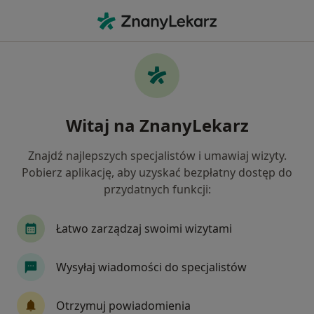
Me
Proktolog • Wrocław, dolnośląskie
Filtry
Ubezpieczenie:
LUX MED
20 polecanych proktologów w Wrocławiu z
Witaj na ZnanyLekarz
LUX MED
Jak działają wyniki wyszukiwania
Znajdź najlepszych specjalistów i umawiaj wizyty.
Pobierz aplikację, aby uzyskać bezpłatny dostęp do
przydatnych funkcji:
Łatwo zarządzaj swoimi wizytami
Wysyłaj wiadomości do specjalistów
DCG Centrum Medyczne
Otrzymuj powiadomienia
·
Więcej
Proktologia, Ginekologia, Urologia