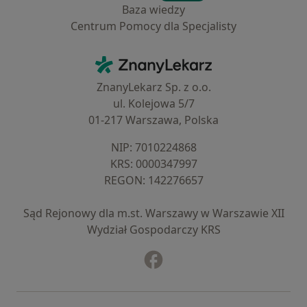
Baza wiedzy
Centrum Pomocy dla Specjalisty
Kontakt
ZnanyLekarz - Strona główna
ZnanyLekarz Sp. z o.o.
ul. Kolejowa 5/7
01-217 Warszawa, Polska
NIP: ⁠7010224868
KRS: ⁠0000347997
REGON: ⁠142276657
Sąd Rejonowy dla m.st. Warszawy w Warszawie XII
Wydział Gospodarczy KRS
Facebook
otwiera się w nowej karcie