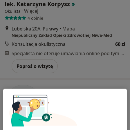
lek. Katarzyna Korpysz
·
Więcej
Okulista
4 opinie
Lubelska 20A, Puławy
•
Mapa
Niepubliczny Zakład Opieki Zdrowotnej Niwa-Med
Konsultacja okulistyczna
60 zł
Specjalista nie oferuje umawiania online pod tym adresem.
Poproś o wizytę