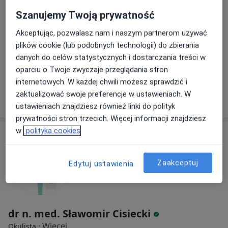
Patrycja Kozak
Szanujemy Twoją prywatność
Okulista
3 opinie
Akceptując, pozwalasz nam i naszym partnerom używać
plików cookie (lub podobnych technologii) do zbierania
Gen.Fieldorfa "Nila" 10, Puławy
•
Mapa
danych do celów statystycznych i dostarczania treści w
Centrum Medyczne Internus Sp. zo. o.
oparciu o Twoje zwyczaje przeglądania stron
Specjalista nie oferuje umawiania online pod tym adresem.
internetowych. W każdej chwili możesz sprawdzić i
zaktualizować swoje preferencje w ustawieniach. W
Poproś o wizytę
ustawieniach znajdziesz również linki do polityk
prywatności stron trzecich. Więcej informacji znajdziesz
w
polityka cookies
Zaakceptuj
Edytuj ustawienia
dr n. med. Sławomir Cisiecki
·
Więcej
Okulista