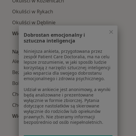
Okuliści w Kozienicach
Okuliści w Rykach
Okuliści w Dęblinie
Więcej (7)
Dobrostan emocjonalny i
Więcej w kategorii: W pobliżu Puław
sztuczna inteligencja
Najczęstsze schorzenia
Niniejsza ankieta, przygotowana przez
zespół Patient Care Doctoralia, ma na celu
Alergia pokarmowa Puławy
lepsze zrozumienie, w jaki sposób ludzie
korzystają z narzędzi sztucznej inteligencji
Bezsenność Puławy
jako wsparcia dla swojego dobrostanu
emocjonalnego i zdrowia psychicznego.
Bolesne miesiączkowanie Puławy
Udział w ankiecie jest anonimowy, a wyniki
Choroba afektywna dwubiegunowa Puławy
będą analizowane i prezentowane
wyłącznie w formie zbiorczej. Pytania
Choroba Alzheimera Puławy
dotyczące nastolatków są skierowane
wyłącznie do rodziców lub opiekunów
Więcej (15)
prawnych. Nie zbieramy informacji
bezpośrednio od osób niepełnoletnich.
Więcej w kategorii: Najczęstsze schorzenia