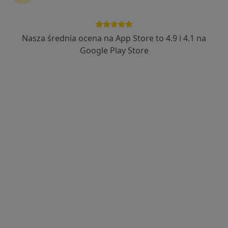
Nasza średnia ocena na App Store to 4.9 i 4.1 na
Bezpieczne płatności
Google Play Store
lek. Maciej Skałecki
·
Więcej
Psychiatra
16 opinii
Zielona 19, Puławy
•
Mapa
Aurum Vita Centrum Psychiatrii, Psychologii i Geriatrii - Puławy ul. Zielona 19
Konsultacja psychiatryczna
250 zł
Specjalista nie oferuje umawiania online pod tym adresem.
Poproś o wizytę