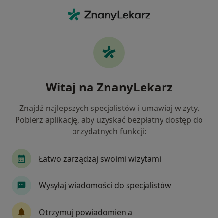
Me
Schizofrenia • Puławy, lubelskie
Filtry
• 1
Mapa
Schizofrenia specjaliści w Puławach
Witaj na ZnanyLekarz
Jak działają wyniki wyszukiwania
Znajdź najlepszych specjalistów i umawiaj wizyty.
Pobierz aplikację, aby uzyskać bezpłatny dostęp do
Jakiego specjalisty szukasz?
przydatnych funkcji:
Psychiatra
Neurolog
Psycholog
Aler
Łatwo zarządzaj swoimi wizytami
Wysyłaj wiadomości do specjalistów
Otrzymuj powiadomienia