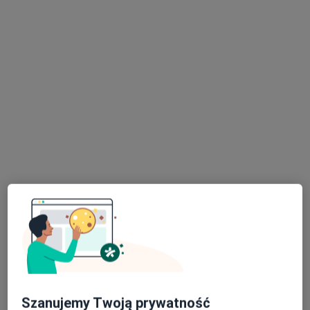
lek. Joanna Niedziałek
·
Więcej
Psychiatra
51 opinii
Adres
Online
Zielona 19, Puławy
•
Mapa
Aurum Vita Centrum Psychiatrii, Psychologii i Geriatrii - Puławy ul. Zielona 19
Konsultacja psychiatryczna
250 zł
Specjalista nie oferuje umawiania online pod tym adresem.
Poproś o wizytę
Szanujemy Twoją prywatność