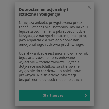
Dobrostan emocjonalny i
Serwis
sztuczna inteligencja
Regulamin
Niniejsza ankieta, przygotowana przez
zespół Patient Care Doctoralia, ma na celu
Polityka prywatności pacjentów
lepsze zrozumienie, w jaki sposób ludzie
Polityka prywatności profesjonalistów
korzystają z narzędzi sztucznej inteligencji
Polityka prywatności dla profesjonalistów, których
jako wsparcia dla swojego dobrostanu
emocjonalnego i zdrowia psychicznego.
dane pozyskaliśmy samodzielnie
Polityka cookies
Udział w ankiecie jest anonimowy, a wyniki
Jak działają wyniki wyszukiwania
będą analizowane i prezentowane
wyłącznie w formie zbiorczej. Pytania
Dostępność
dotyczące nastolatków są skierowane
O nas
wyłącznie do rodziców lub opiekunów
Praca
Rekrutujemy!
prawnych. Nie zbieramy informacji
bezpośrednio od osób niepełnoletnich.
Partnerzy
Centrum prasowe
Kontakt
Start survey
Dla pacjentów