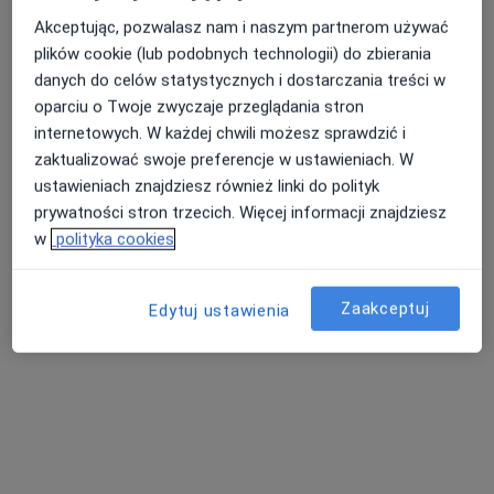
Akceptując, pozwalasz nam i naszym partnerom używać
plików cookie (lub podobnych technologii) do zbierania
danych do celów statystycznych i dostarczania treści w
oparciu o Twoje zwyczaje przeglądania stron
internetowych. W każdej chwili możesz sprawdzić i
zaktualizować swoje preferencje w ustawieniach. W
lek. Dominik Wośko
ustawieniach znajdziesz również linki do polityk
·
Więcej
Psychiatra
prywatności stron trzecich. Więcej informacji znajdziesz
20 opinii
w
polityka cookies
Zielona 19, Puławy
•
Mapa
Aurum Vita Centrum Psychiatrii, Psychologii i Geriatrii - Puławy ul. Zielona 19
Zaakceptuj
Edytuj ustawienia
Konsultacja psychiatryczna
250 zł
Specjalista nie oferuje umawiania online pod tym adresem.
Poproś o wizytę