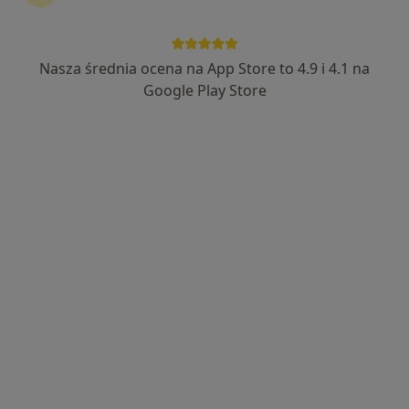
Nasza średnia ocena na App Store to 4.9 i 4.1 na
Google Play Store
Bezpieczne płatności
lek. Maciej Skałecki
·
Więcej
Psychiatra
16 opinii
Zielona 19, Puławy
•
Mapa
Aurum Vita Centrum Psychiatrii, Psychologii i Geriatrii - Puławy ul. Zielona 19
Konsultacja psychiatryczna
250 zł
Specjalista nie oferuje umawiania online pod tym adresem.
Poproś o wizytę