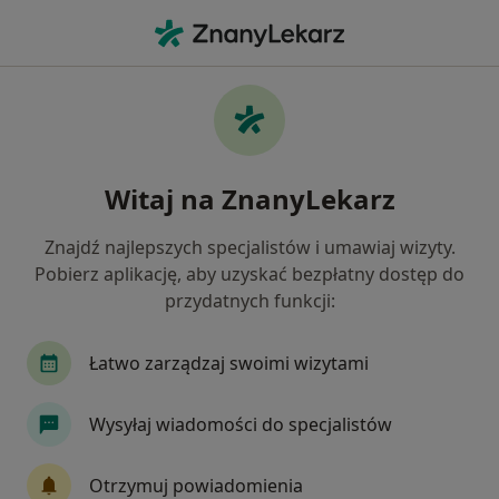
Me
Zaburzenia Emocjonalne • Puławy, lubelskie
Filtry
• 1
Mapa
Zaburzenia emocjonalne specjaliści w
Witaj na ZnanyLekarz
Puławach
Jak działają wyniki wyszukiwania
Znajdź najlepszych specjalistów i umawiaj wizyty.
Pobierz aplikację, aby uzyskać bezpłatny dostęp do
przydatnych funkcji:
Jakiego specjalisty szukasz?
Psycholog
Psychiatra
Neurolog
Diet
Łatwo zarządzaj swoimi wizytami
Wysyłaj wiadomości do specjalistów
Otrzymuj powiadomienia