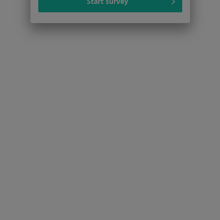
Start survey
Więcej w kategorii: Schorzenia w Puławach
Zaburzenia Emocjonalne Specjaliści W Puławach
Serwis
Regulamin
Polityka prywatności pacjentów
Polityka prywatności profesjonalistów
Polityka prywatności dla profesjonalistów, których
dane pozyskaliśmy samodzielnie
Polityka cookies
Jak działają wyniki wyszukiwania
Dostępność