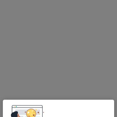
mgr Agnieszka Gałuszka
·
Więcej
Psycholog, Psychotraumatolog
19 opinii
Marszałka Józefa Piłsudskiego 28/lok.204, Puławy
•
Mapa
Gabinet psychologiczny GoodToTalk
Konsultacja psychologiczna
200 zł
Specjalista nie oferuje umawiania online pod tym adresem.
Poproś o wizytę