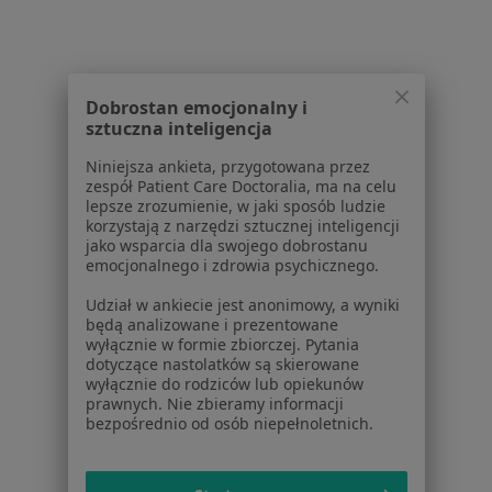
Zaburzenia emocjonalne w Lubartowie
Zaburzenia emocjonalne w Dęblinie
Zaburzenia emocjonalne w Kozienicach
Dobrostan emocjonalny i
sztuczna inteligencja
Zaburzenia emocjonalne w
Niniejsza ankieta, przygotowana przez
Więcej (5)
zespół Patient Care Doctoralia, ma na celu
lepsze zrozumienie, w jaki sposób ludzie
Więcej w kategorii: W pobliżu Puław
korzystają z narzędzi sztucznej inteligencji
jako wsparcia dla swojego dobrostanu
Schorzenia w Puławach
emocjonalnego i zdrowia psychicznego.
Kryzys emocjonalny w Puławach
Udział w ankiecie jest anonimowy, a wyniki
będą analizowane i prezentowane
Zaburzenia psychosomatyczne w Puławach
wyłącznie w formie zbiorczej. Pytania
dotyczące nastolatków są skierowane
Lęki w Puławach
wyłącznie do rodziców lub opiekunów
prawnych. Nie zbieramy informacji
Zaburzenia lękowe w Puławach
bezpośrednio od osób niepełnoletnich.
Depresja w Puławach
Więcej (15)