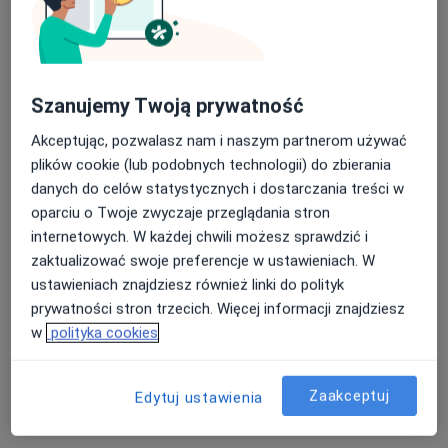
Szanujemy Twoją prywatność
Akceptując, pozwalasz nam i naszym partnerom używać
plików cookie (lub podobnych technologii) do zbierania
lek. Joanna Niedziałek
danych do celów statystycznych i dostarczania treści w
·
Więcej
Psychiatra
oparciu o Twoje zwyczaje przeglądania stron
51 opinii
internetowych. W każdej chwili możesz sprawdzić i
zaktualizować swoje preferencje w ustawieniach. W
Adres
Online
ustawieniach znajdziesz również linki do polityk
prywatności stron trzecich. Więcej informacji znajdziesz
Zielona 19, Puławy
•
Mapa
w
polityka cookies
Aurum Vita Centrum Psychiatrii, Psychologii i Geriatrii - Puławy ul. Zielona 19
Konsultacja psychiatryczna
250 zł
Zaakceptuj
Edytuj ustawienia
Specjalista nie oferuje umawiania online pod tym adresem.