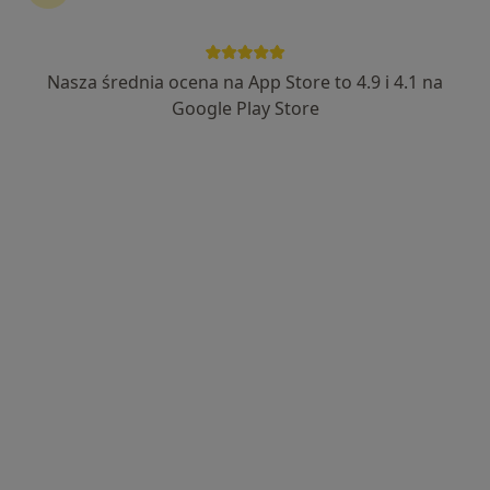
Nasza średnia ocena na App Store to 4.9 i 4.1 na
Bezpieczne płatności
Google Play Store
lek. Maciej Skałecki
·
Więcej
Psychiatra
16 opinii
Zielona 19, Puławy
•
Mapa
Aurum Vita Centrum Psychiatrii, Psychologii i Geriatrii - Puławy ul. Zielona 19
Konsultacja psychiatryczna
250 zł
Specjalista nie oferuje umawiania online pod tym adresem.
Poproś o wizytę