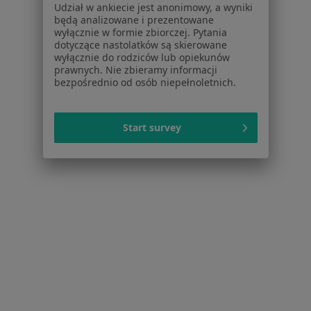
Udział w ankiecie jest anonimowy, a wyniki
Kryzys emocjonalny w Puławach
będą analizowane i prezentowane
wyłącznie w formie zbiorczej. Pytania
Zaburzenia psychosomatyczne w Puławach
dotyczące nastolatków są skierowane
wyłącznie do rodziców lub opiekunów
Lęki w Puławach
prawnych. Nie zbieramy informacji
bezpośrednio od osób niepełnoletnich.
Zaburzenia lękowe w Puławach
Zaburzenia emocjonalne w Puławach
Start survey
Więcej (15)
Więcej w kategorii: Schorzenia w Puławach
Depresja Specjaliści W Puławach
Serwis