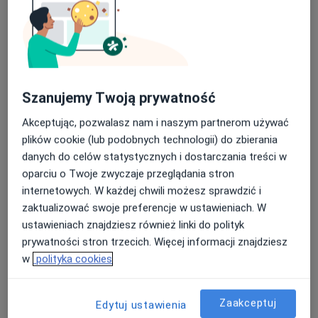
Szanujemy Twoją prywatność
mgr Natalia Lisowska
Akceptując, pozwalasz nam i naszym partnerom używać
·
Więcej
Psychoterapeuta, Psycholog
plików cookie (lub podobnych technologii) do zbierania
23 opinie
danych do celów statystycznych i dostarczania treści w
Adres
Online
oparciu o Twoje zwyczaje przeglądania stron
internetowych. W każdej chwili możesz sprawdzić i
zaktualizować swoje preferencje w ustawieniach. W
Centralna 15, Puławy
•
Mapa
ustawieniach znajdziesz również linki do polityk
Puławskie Centrum Psychoterapii Psychodynamicznej
prywatności stron trzecich. Więcej informacji znajdziesz
Konsultacja psychologiczna online
190 zł
w
polityka cookies
Specjalista nie oferuje umawiania online pod tym adresem.
Zaakceptuj
Edytuj ustawienia
Poproś o wizytę