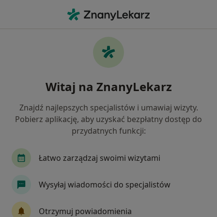
Me
Depresja • Puławy, lubelskie
Filtry
• 1
Mapa
Depresja specjaliści w Puławach
Witaj na ZnanyLekarz
Jak działają wyniki wyszukiwania
Znajdź najlepszych specjalistów i umawiaj wizyty.
Pobierz aplikację, aby uzyskać bezpłatny dostęp do
Jakiego specjalisty szukasz?
przydatnych funkcji:
Psychiatra
Psycholog
Dietetyk
Neuro
Łatwo zarządzaj swoimi wizytami
Wysyłaj wiadomości do specjalistów
Otrzymuj powiadomienia