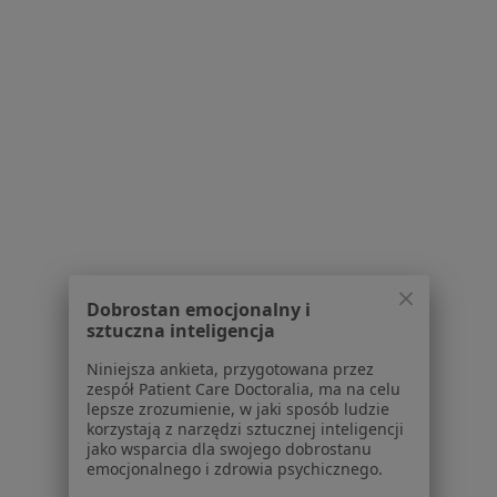
Pokaż profil
1
2
Powiązane wyszukiwania
W pobliżu Puław
Depresja w Lublinie
Depresja w Lubartowie
Depresja w Dęblinie
Dobrostan emocjonalny i
sztuczna inteligencja
Depresja w Kozienicach
Niniejsza ankieta, przygotowana przez
Depresja w
zespół Patient Care Doctoralia, ma na celu
lepsze zrozumienie, w jaki sposób ludzie
Więcej (9)
korzystają z narzędzi sztucznej inteligencji
Więcej w kategorii: W pobliżu Puław
jako wsparcia dla swojego dobrostanu
emocjonalnego i zdrowia psychicznego.
Schorzenia w Puławach