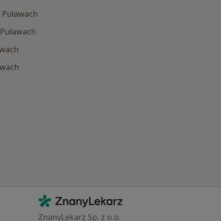
w Puławach
 Puławach
awach
awach
 Schorzenia w Puławach
Kontakt
ZnanyLekarz - Strona główna
ZnanyLekarz Sp. z o.o.