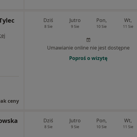
Tylec
Dziś
Jutro
Pon,
Wt,
8 Sie
9 Sie
10 Sie
11 Sie
cej
Umawianie online nie jest dostępne
Poproś o wizytę
rak ceny
kowska
Dziś
Jutro
Pon,
Wt,
8 Sie
9 Sie
10 Sie
11 Sie