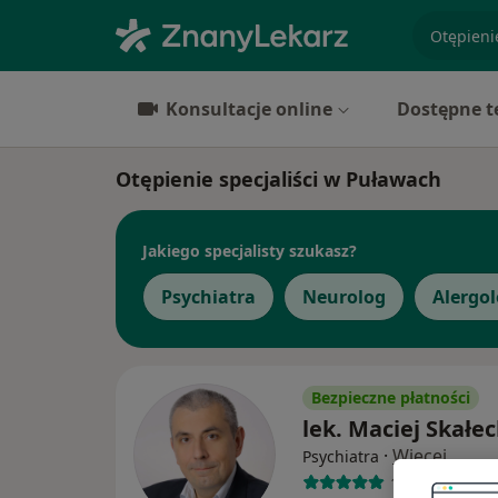
specjaliz
Konsultacje online
Dostępne t
Otępienie specjaliści w Puławach
Jakiego specjalisty szukasz?
Psychiatra
Neurolog
Alergo
Bezpieczne płatności
lek. Maciej Skałec
·
Więcej
Psychiatra
16 opinii