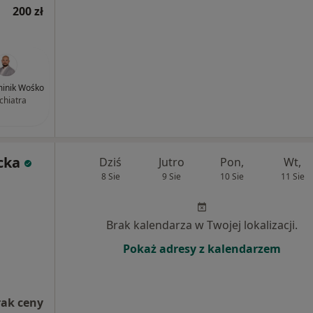
200 zł
minik Wośko
chiatra
cka
Dziś
Jutro
Pon,
Wt,
8 Sie
9 Sie
10 Sie
11 Sie
Brak kalendarza w Twojej lokalizacji.
Pokaż adresy z kalendarzem
rak ceny