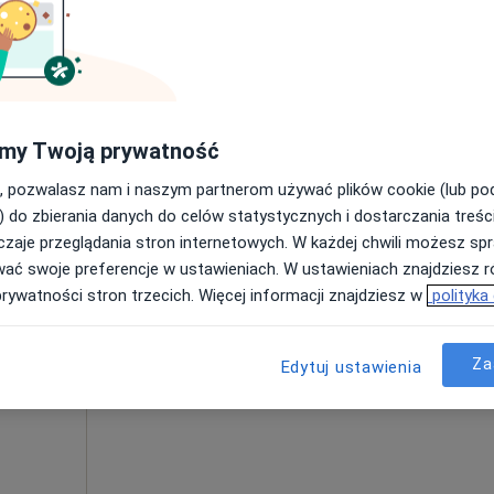
Poproś o wizytę
Aurum Vita Centrum Psychiatrii, Psychologii i Geriatrii - Puławy ul. Zielona 19
250 zł
my Twoją prywatność
, pozwalasz nam i naszym partnerom używać plików cookie (lub p
) do zbierania danych do celów statystycznych i dostarczania treśc
Dziś
Jutro
Pon,
Wt,
zaje przeglądania stron internetowych. W każdej chwili możesz spr
8 Sie
9 Sie
10 Sie
11 Sie
rum
wać swoje preferencje w ustawieniach. W ustawieniach znajdziesz ró
prywatności stron trzecich. Więcej informacji znajdziesz w
polityka
ologii
y ul.
Umawianie online nie jest dostępne
Za
Edytuj ustawienia
Pokaż profil
·
chologia