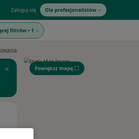
Zaloguj się
Dla profesjonalistów
ęcej filtrów
•
1
ukiwania
Powiększ mapę
Śr,
Czw,
Pt,
12 Sie
13 Sie
14 Sie