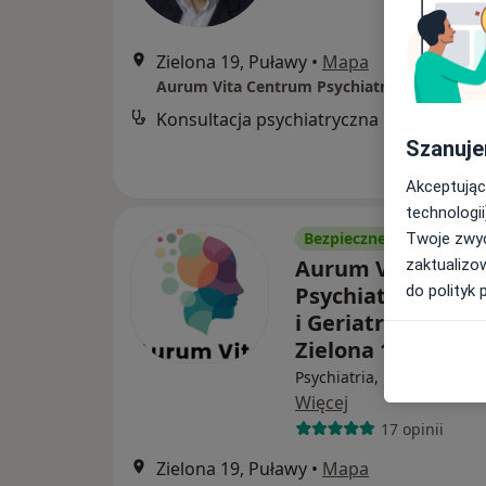
Zielona 19, Puławy
•
Mapa
Konsultacja psychiatryczna
Szanuje
Akceptując
technologii
Bezpieczne płatności
Twoje zwyc
Aurum Vita Cent
zaktualizo
do polityk 
Psychiatrii, Psych
i Geriatrii - Puław
Zielona 19
Psychiatria, Geriatria, Psy
Więcej
17 opinii
Zielona 19, Puławy
•
Mapa