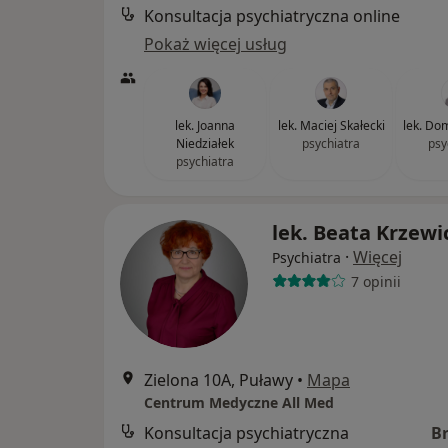
Konsultacja psychiatryczna online
Pokaż więcej usług
lek. Joanna
lek. Maciej Skałecki
lek. Do
Niedziałek
psychiatra
psy
psychiatra
lek. Beata Krzewi
·
Więcej
Psychiatra
7 opinii
Zielona 10A, Puławy
•
Mapa
Centrum Medyczne All Med
Konsultacja psychiatryczna
B