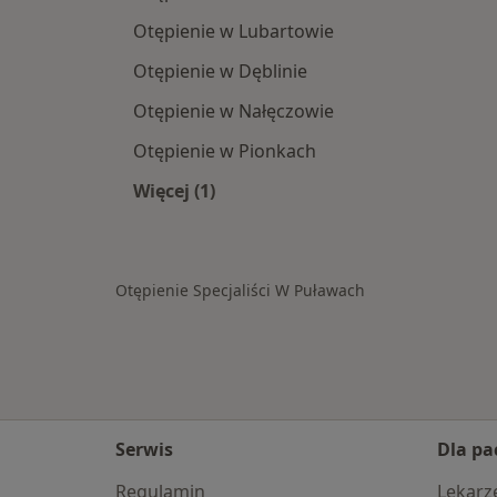
Otępienie w Lubartowie
Otępienie w Dęblinie
Otępienie w Nałęczowie
Otępienie w Pionkach
Więcej (1)
Więcej w kategorii: W pobliżu Puław
Otępienie Specjaliści W Puławach
Serwis
Dla pa
Regulamin
Lekarz