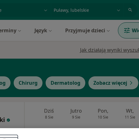
acja, badanie lub nazwisko
miasto lub dzielnica
erminy
Język
Przyjmuje dzieci
Wi
Jak działają wyniki wysz
log
Chirurg
Dermatolog
Zobacz więcej
Dziś
Jutro
Pon,
Wt,
8 Sie
9 Sie
10 Sie
11 Sie
ki
Umawianie online nie jest dostępne