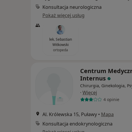
Konsultacja neurologiczna
Pokaż więcej usług
lek. Sebastian
Witkowski
ortopeda
Centrum Medycz
Internus
Chirurgia, Ginekologia, Ps
·
Więcej
4 opinie
Al. Królewska 15, Puławy
•
Mapa
Konsultacja endokrynologiczna
Pokaż więcej usług