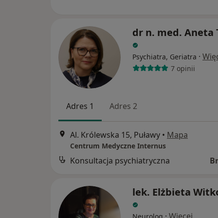
dr n. med. Aneta 
·
Wię
Psychiatra, Geriatra
7 opinii
Adres 1
Adres 2
Al. Królewska 15, Puławy
•
Mapa
Centrum Medyczne Internus
Konsultacja psychiatryczna
B
lek. Elżbieta Wit
·
Więcej
Neurolog