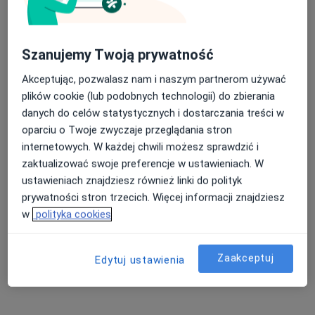
Zaćma Bydgoszcz
Jaskra Bydgoszcz
Nasza średnia ocena na App Store to 4.9 i 4.1 na
Szanujemy Twoją prywatność
Zapalenie spojówek Bydgoszcz
Google Play Store
Akceptując, pozwalasz nam i naszym partnerom używać
Alergiczne choroby oczu Bydgoszcz
plików cookie (lub podobnych technologii) do zbierania
danych do celów statystycznych i dostarczania treści w
Więcej (15)
oparciu o Twoje zwyczaje przeglądania stron
Więcej w kategorii: Najczęście leczone chorob
internetowych. W każdej chwili możesz sprawdzić i
zaktualizować swoje preferencje w ustawieniach. W
Strona Główna
Okulista
Bydgoszcz
Nfz
Zmień miasto
Zmień miasto
Zmień mia
ustawieniach znajdziesz również linki do polityk
prywatności stron trzecich. Więcej informacji znajdziesz
w
polityka cookies
Zaakceptuj
Edytuj ustawienia