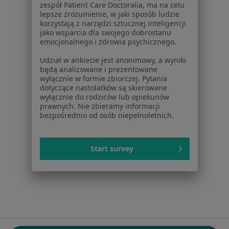
zespół Patient Care Doctoralia, ma na celu
ul. Kolejowa 5/7
lepsze zrozumienie, w jaki sposób ludzie
01-217 Warszawa, Polska
korzystają z narzędzi sztucznej inteligencji
jako wsparcia dla swojego dobrostanu
emocjonalnego i zdrowia psychicznego.
NIP: ⁠7010224868
KRS: ⁠0000347997
Udział w ankiecie jest anonimowy, a wyniki
REGON: ⁠142276657
będą analizowane i prezentowane
wyłącznie w formie zbiorczej. Pytania
dotyczące nastolatków są skierowane
Sąd Rejonowy dla m.st. Warszawy w Warszawie XII
wyłącznie do rodziców lub opiekunów
Wydział Gospodarczy KRS
prawnych. Nie zbieramy informacji
bezpośrednio od osób niepełnoletnich.
Facebook
otwiera się w nowej karcie
Start survey
otwiera się w nowej karcie
otwiera się w nowej karcie
otwiera się w nowej karcie
otwiera się w nowej karci
otwiera się
otwi
Polska
,
Türkiye
,
España
,
Italia
,
Deutschland
,
Česko
,
otwiera się w nowej karcie
otwiera się w nowej karcie
otwiera się w nowej karcie
otwiera się w nowej kar
otwiera się 
otwier
Portugal
,
México
,
Chile
,
Brasil
,
Argentina
,
Perú
,
otwiera się w nowej karc
Colombia
Płatności kartą