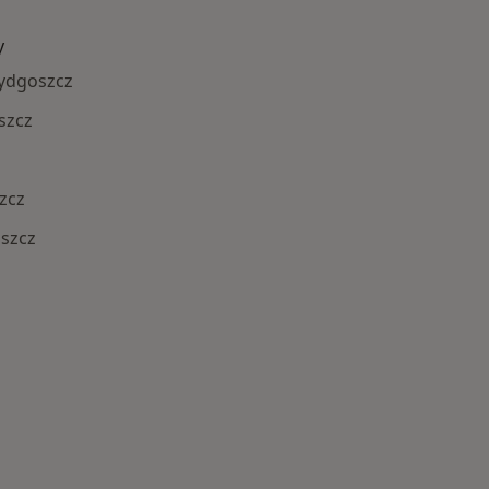
y
ydgoszcz
szcz
zcz
oszcz
Najczęście leczone choroby