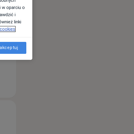
odobnych
i w oparciu o
awdzić i
Pon,
Wt,
Śr,
wnież linki
10 Sie
11 Sie
12 Sie
 cookies
akceptuj
Pon,
Wt,
Śr,
10 Sie
11 Sie
12 Sie