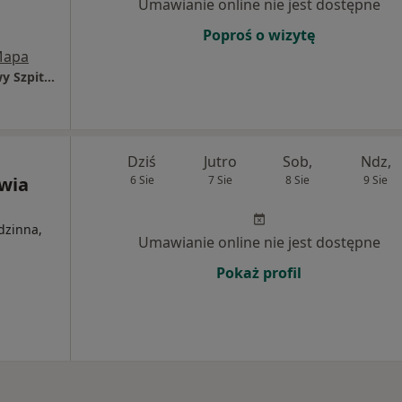
Umawianie online nie jest dostępne
Poproś o wizytę
apa
Poradnia Zdrowia Psychicznego 10 Wojskowy Szpital Kliniczny z Polikliniką
Dziś
Jutro
Sob,
Ndz,
wia
6 Sie
7 Sie
8 Sie
9 Sie
dzinna,
Umawianie online nie jest dostępne
Pokaż profil