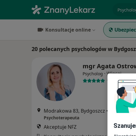
specjaliz
Konsultacje online
Ubezpiec
20 polecanych psychologów w Bydgosz
mgr Agata Ostro
·
Więcej
Psycholog
1 opinia
Modrakowa 83, Bydgoszcz
•
Mapa
Psychoterapeuta
Szanuje
Akceptuje NFZ