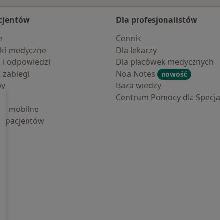
cjentów
Dla profesjonalistów
e
Cennik
ki medyczne
Dla lekarzy
a i odpowiedzi
Dla placówek medycznych
i zabiegi
Noa Notes
nowość
by
Baza wiedzy
Centrum Pomocy dla Specjal
cje mobilne
la pacjentów