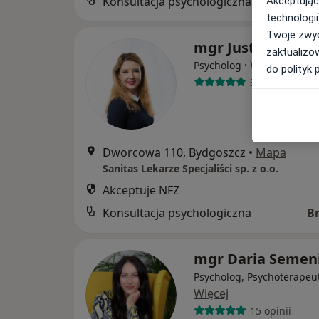
Konsultacja psychologiczna
Akceptując
technologii
Twoje zwyc
mgr Justyna Żyw
zaktualizo
·
Więcej
Psycholog
do polityk 
3 opinie
Dworcowa 110, Bydgoszcz
•
Mapa
Sanitas Lekarze Specjaliści sp. z o.o.
Akceptuje NFZ
Konsultacja psychologiczna
B
mgr Daria Semen
Psycholog, Psychoterapeu
Więcej
15 opinii