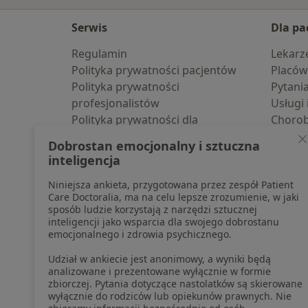
Serwis
Dla pa
Regulamin
Lekarz
Polityka prywatności pacjentów
Placów
Polityka prywatności
Pytani
profesjonalistów
Usługi 
Polityka prywatności dla
Choro
profesjonalistów, których dane
Pomoc
Dobrostan emocjonalny i sztuczna
pozyskaliśmy samodzielnie
Aplika
inteligencja
Polityka cookies
Blog d
Niniejsza ankieta, przygotowana przez zespół Patient
Jak działają wyniki wyszukiwania
Care Doctoralia, ma na celu lepsze zrozumienie, w jaki
Dostępność
sposób ludzie korzystają z narzędzi sztucznej
O nas
inteligencji jako wsparcia dla swojego dobrostanu
emocjonalnego i zdrowia psychicznego.
Praca
Rekrutujemy!
Partnerzy
Udział w ankiecie jest anonimowy, a wyniki będą
Centrum prasowe
analizowane i prezentowane wyłącznie w formie
zbiorczej. Pytania dotyczące nastolatków są skierowane
Kontakt
wyłącznie do rodziców lub opiekunów prawnych. Nie