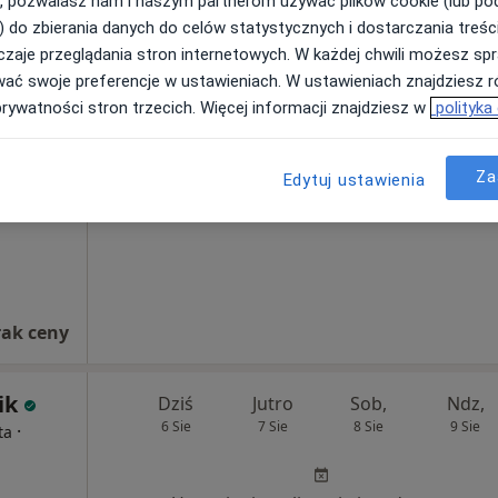
210 zł
, pozwalasz nam i naszym partnerom używać plików cookie (lub p
) do zbierania danych do celów statystycznych i dostarczania treśc
zaje przeglądania stron internetowych. W każdej chwili możesz spr
na
Dziś
Jutro
Sob,
Ndz,
wać swoje preferencje w ustawieniach. W ustawieniach znajdziesz ró
6 Sie
7 Sie
8 Sie
9 Sie
prywatności stron trzecich. Więcej informacji znajdziesz w
polityka
Brak kalendarza w Twojej lokalizacji.
Za
Edytuj ustawienia
Pokaż adresy z kalendarzem
rak ceny
ik
Dziś
Jutro
Sob,
Ndz,
6 Sie
7 Sie
8 Sie
9 Sie
·
ta