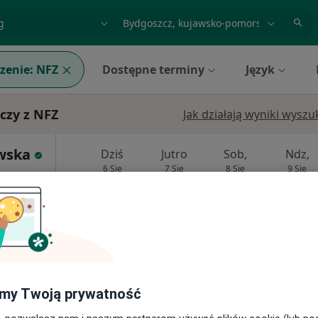
acja, badanie lub nazwisko
miasto lub dzielnica
zenie:
NFZ
Dostępne terminy
Język
czy z NFZ
Jak działają wyniki wysz
wska
Dziś
Jutro
Sob,
Ndz,
6 Sie
7 Sie
8 Sie
9 Sie
Brak kalendarza w Twojej lokalizacji.
Pokaż adresy z kalendarzem
my Twoją prywatność