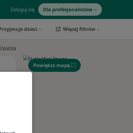
Zaloguj się
Dla profesjonalistów
Przyjmuje dzieci
Więcej filtrów
ukiwania
Pon,
Wt,
Śr,
Powiększ mapę
10 Sie
11 Sie
12 Sie