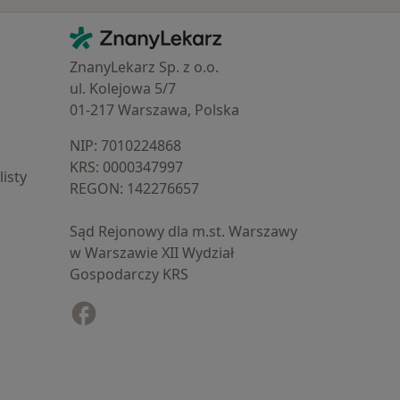
Kontakt
ZnanyLekarz - Strona główna
ZnanyLekarz Sp. z o.o.
ul. Kolejowa 5/7
01-217 Warszawa, Polska
NIP: ⁠7010224868
KRS: ⁠0000347997
isty
REGON: ⁠142276657
Sąd Rejonowy dla m.st. Warszawy
w Warszawie XII Wydział
Gospodarczy KRS
Facebook
otwiera się w nowej karcie