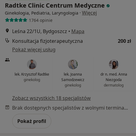
Radtke Clinic Centrum Medyczne
·
Więcej
Ginekologia, Pediatria, Laryngologia
1764 opinie
Leśna 22/1U, Bydgoszcz
•
Mapa
Konsultacja fizjoterapeutyczna
200 zł
Pokaż więcej usług
lek. Krzysztof Radtke
lek. Joanna
dr n. med. Anna
ginekolog
Samodzewicz
Niezgoda
ginekolog
dermatolog
Zobacz wszystkich 18 specjalistów
Brak dostępnych specjalistów z wolnymi terminami w tym centrum medycznym.
Pokaż profil