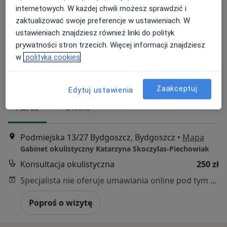
internetowych. W każdej chwili możesz sprawdzić i
zaktualizować swoje preferencje w ustawieniach. W
ustawieniach znajdziesz również linki do polityk
prywatności stron trzecich. Więcej informacji znajdziesz
w
polityka cookies
lek. Katarzyna Skoczylas-Piechowiak
·
Więcej
Okulista, Okulista dziecięcy
73 opinie
Zaakceptuj
Edytuj ustawienia
Adres
Online
Podmiejska 13/27 Bydgoszcz, Bydgoszcz
•
Mapa
Gabinet okulistyczny Katarzyna Skoczylas-Piechowiak
Konsultacja okulistyczna
250 zł
Specjalista nie oferuje umawiania online pod tym adresem.
Poproś o wizytę