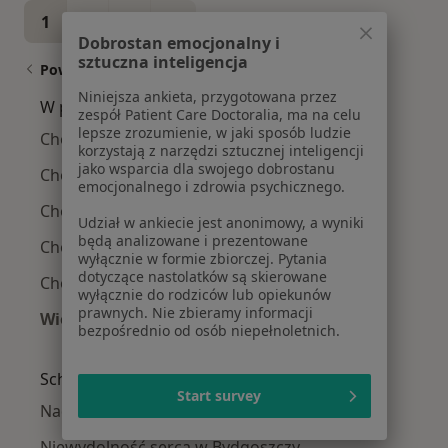
1
2
3
Dobrostan emocjonalny i
sztuczna inteligencja
Powiązane wyszukiwania
Niniejsza ankieta, przygotowana przez
W pobliżu Bydgoszczy
zespół Patient Care Doctoralia, ma na celu
lepsze zrozumienie, w jaki sposób ludzie
Choroby oczu w Toruniu
korzystają z narzędzi sztucznej inteligencji
jako wsparcia dla swojego dobrostanu
Choroby oczu w Aleksandrowie Kujawskim
emocjonalnego i zdrowia psychicznego.
Choroby oczu w Więcborku
Udział w ankiecie jest anonimowy, a wyniki
będą analizowane i prezentowane
Choroby oczu w Nakle nad Notecią
wyłącznie w formie zbiorczej. Pytania
dotyczące nastolatków są skierowane
Choroby oczu w Osielsku
wyłącznie do rodziców lub opiekunów
prawnych. Nie zbieramy informacji
Więcej (2)
bezpośrednio od osób niepełnoletnich.
Więcej w kategorii: W pobliżu Bydgoszczy
Schorzenia w Bydgoszczy
Start survey
Nadciśnienie tętnicze w Bydgoszczy
Niewydolność serca w Bydgoszczy