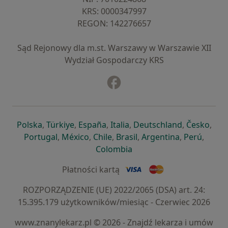
KRS: ⁠0000347997
REGON: ⁠142276657
Sąd Rejonowy dla m.st. Warszawy w Warszawie XII
Wydział Gospodarczy KRS
Facebook
otwiera się w nowej karcie
otwiera się w nowej karcie
otwiera się w nowej karcie
otwiera się w nowej karcie
otwiera się w nowej karci
otwiera się
otwi
Polska
,
Türkiye
,
España
,
Italia
,
Deutschland
,
Česko
,
otwiera się w nowej karcie
otwiera się w nowej karcie
otwiera się w nowej karcie
otwiera się w nowej kar
otwiera się 
otwier
Portugal
,
México
,
Chile
,
Brasil
,
Argentina
,
Perú
,
otwiera się w nowej karc
Colombia
Płatności kartą
ROZPORZĄDZENIE (UE) 2022/2065 (DSA) art. 24:
15.395.179 użytkowników/miesiąc - Czerwiec 2026
www.znanylekarz.pl © 2026 - Znajdź lekarza i umów