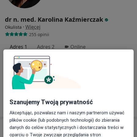
dr n. med. Karolina Kaźmierczak
·
Więcej
Okulista
255 opinii
Adres 1
Adres 2
Online
Kijowska 6, Bydgoszcz
•
Mapa
KLINIKA ZMYSŁÓW - CENTRUM MEDYCZNE LECZENIA NARZĄDÓW ZMYSŁÓW
Konsultacja okulistyczna
300 zł
Specjalista nie oferuje umawiania online pod tym adresem.
Szanujemy Twoją prywatność
Poproś o wizytę
Akceptując, pozwalasz nam i naszym partnerom używać
plików cookie (lub podobnych technologii) do zbierania
danych do celów statystycznych i dostarczania treści w
oparciu o Twoje zwyczaje przeglądania stron