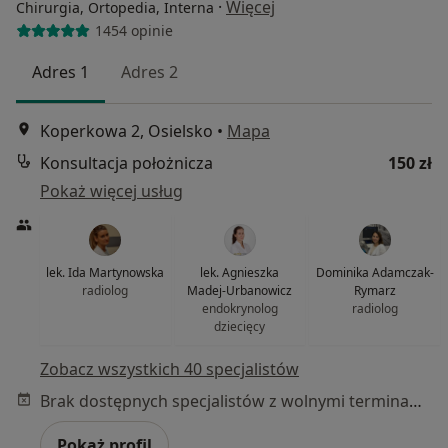
·
Więcej
Chirurgia, Ortopedia, Interna
1454 opinie
Adres 1
Adres 2
Koperkowa 2, Osielsko
•
Mapa
Konsultacja położnicza
150 zł
Pokaż więcej usług
lek. Ida Martynowska
lek. Agnieszka
Dominika Adamczak-
radiolog
Madej-Urbanowicz
Rymarz
endokrynolog
radiolog
dziecięcy
Zobacz wszystkich 40 specjalistów
Brak dostępnych specjalistów z wolnymi terminami w tym centrum medycznym.
Pokaż profil