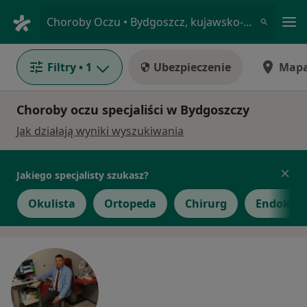
Me
Choroby Oczu • Bydgoszcz, kujawsko-pomorskie
Filtry
• 1
Ubezpieczenie
Map
Choroby oczu specjaliści w Bydgoszczy
Jak działają wyniki wyszukiwania
Jakiego specjalisty szukasz?
Okulista
Ortopeda
Chirurg
Endokryn