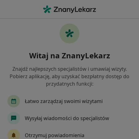
Me
Zaburzenia Widzenia • Bydgoszcz, kujawsko-pomorskie
Filtry
• 1
Ubezpieczenie
Map
Zaburzenia widzenia specjaliści w
Witaj na ZnanyLekarz
Bydgoszczy
Jak działają wyniki wyszukiwania
Znajdź najlepszych specjalistów i umawiaj wizyty.
Pobierz aplikację, aby uzyskać bezpłatny dostęp do
przydatnych funkcji:
Jakiego specjalisty szukasz?
Okulista
Neurolog
Lekarz wykonujący za
Łatwo zarządzaj swoimi wizytami
Wysyłaj wiadomości do specjalistów
Otrzymuj powiadomienia