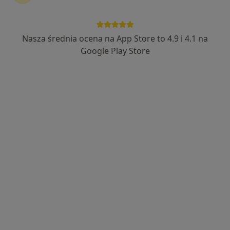
Nasza średnia ocena na App Store to 4.9 i 4.1 na
mgr Agata Sobieszyńska
Google Play Store
·
Więcej
Optometrysta
153 opinie
Tadeusza Rejtana, 2, Bydgoszcz
•
Mapa
Salon Optyczny OMG "Optometria Mateusz Grzesik"
Badanie na synoptoforze
150 zł
Specjalista nie oferuje umawiania online pod tym adresem.
Poproś o wizytę