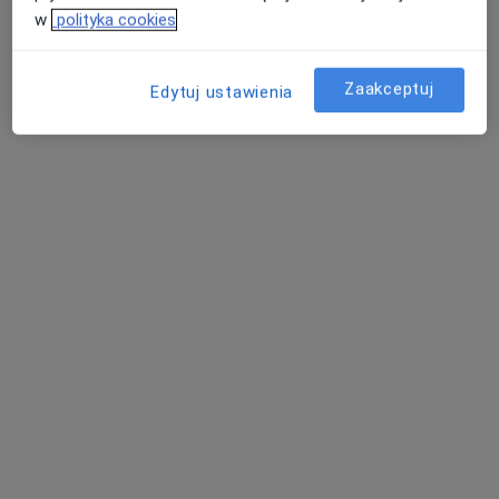
w
polityka cookies
Zaakceptuj
Edytuj ustawienia
lek. Remigiusz Sokołowski
·
Więcej
W trakcie specjalizacji (Neurolog)
563 opinie
Babia Wieś 20, Bydgoszcz
•
Mapa
Polskie Centra Medyczne
Konsultacja neurologiczna
300 zł
Specjalista nie oferuje umawiania online pod tym adresem.
Poproś o wizytę