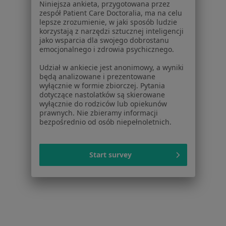
Niniejsza ankieta, przygotowana przez
zespół Patient Care Doctoralia, ma na celu
Poproś o wizytę
lepsze zrozumienie, w jaki sposób ludzie
korzystają z narzędzi sztucznej inteligencji
jako wsparcia dla swojego dobrostanu
emocjonalnego i zdrowia psychicznego.
1
2
Udział w ankiecie jest anonimowy, a wyniki
będą analizowane i prezentowane
Powiązane wyszukiwania
wyłącznie w formie zbiorczej. Pytania
dotyczące nastolatków są skierowane
Schorzenia w Bydgoszczy
wyłącznie do rodziców lub opiekunów
prawnych. Nie zbieramy informacji
Nadciśnienie tętnicze w Bydgoszczy
bezpośrednio od osób niepełnoletnich.
Niewydolność serca w Bydgoszczy
Choroba wieńcowa w Bydgoszczy
Start survey
Zaburzenia rytmu serca w Bydgoszczy
Cukrzyca w Bydgoszczy
Więcej (15)
Więcej w kategorii: Schorzenia w Bydgoszczy