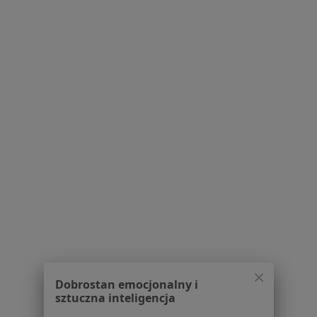
mgr Mikołaj Płąchocki
·
Więcej
Optometrysta
6 opinii
Adres 1
Adres 2
Wojska Polskiego 16, Bydgoszcz
•
Mapa
Family Optic - Kaufland - ul. Wojska Polskiego Bydgoszcz
Dobrostan emocjonalny i
Badanie oraz dobór soczewek kontaktowych
189 zł
sztuczna inteligencja
Specjalista nie oferuje umawiania online pod tym adresem.