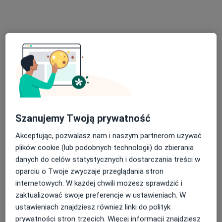
mgr Mateusz Grzesik
·
Więcej
Optometrysta
395 opinii
Szanujemy Twoją prywatność
Tadeusza Rejtana, 2, Bydgoszcz
•
Mapa
Akceptując, pozwalasz nam i naszym partnerom używać
Salon Optyczny OMG "Optometria Mateusz Grzesik"
plików cookie (lub podobnych technologii) do zbierania
Badanie OCT
200 zł
danych do celów statystycznych i dostarczania treści w
oparciu o Twoje zwyczaje przeglądania stron
Specjalista nie oferuje umawiania online pod tym adresem.
internetowych. W każdej chwili możesz sprawdzić i
Poproś o wizytę
zaktualizować swoje preferencje w ustawieniach. W
ustawieniach znajdziesz również linki do polityk
prywatności stron trzecich. Więcej informacji znajdziesz