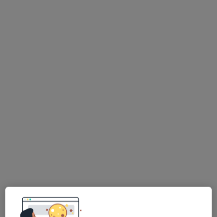
lek. Katarzyna Skoczylas-Piechowiak
·
Więcej
Okulista, Okulista dziecięcy
73 opinie
Adres
Online
Podmiejska 13/27 Bydgoszcz, Bydgoszcz
•
Mapa
Gabinet okulistyczny Katarzyna Skoczylas-Piechowiak
Konsultacja okulistyczna
250 zł
Specjalista nie oferuje umawiania online pod tym adresem.
Poproś o wizytę