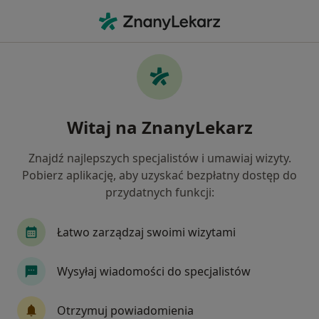
Me
Choroby Powiek • Bydgoszcz, kujawsko-pomorskie
Filtry
• 1
Ubezpieczenie
Map
Choroby powiek specjaliści w Bydgoszczy
Witaj na ZnanyLekarz
Jak działają wyniki wyszukiwania
Znajdź najlepszych specjalistów i umawiaj wizyty.
Pobierz aplikację, aby uzyskać bezpłatny dostęp do
Jakiego specjalisty szukasz?
przydatnych funkcji:
Okulista
Lekarz wykonujący zabiegi medycyny
Łatwo zarządzaj swoimi wizytami
Wysyłaj wiadomości do specjalistów
Otrzymuj powiadomienia