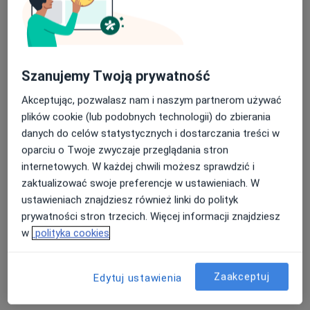
Szanujemy Twoją prywatność
Akceptując, pozwalasz nam i naszym partnerom używać
plików cookie (lub podobnych technologii) do zbierania
danych do celów statystycznych i dostarczania treści w
lek. Michał Mroczek
oparciu o Twoje zwyczaje przeglądania stron
·
Więcej
Okulista, Okulista dziecięcy
internetowych. W każdej chwili możesz sprawdzić i
286 opinii
zaktualizować swoje preferencje w ustawieniach. W
ustawieniach znajdziesz również linki do polityk
Adres 1
Adres 2
prywatności stron trzecich. Więcej informacji znajdziesz
w
polityka cookies
Marii Skłodowskiej Curie 29, Bydgoszcz
•
Mapa
Vision Optyk Gabinet Okulistyczny
Zaakceptuj
Edytuj ustawienia
Konsultacja okulistyczna
250 zł