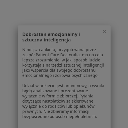
8 opinii
Markwarta 8, Bydgoszcz
•
Mapa
Brak dostępnych specjalistów z wolnymi terminami w tym centrum medycznym.
Pokaż profil
Dobrostan emocjonalny i
sztuczna inteligencja
Niniejsza ankieta, przygotowana przez
zespół Patient Care Doctoralia, ma na celu
Powiązane wyszukiwania
lepsze zrozumienie, w jaki sposób ludzie
korzystają z narzędzi sztucznej inteligencji
Schorzenia w Bydgoszczy
jako wsparcia dla swojego dobrostanu
Nadciśnienie tętnicze w Bydgoszczy
emocjonalnego i zdrowia psychicznego.
Niewydolność serca w Bydgoszczy
Udział w ankiecie jest anonimowy, a wyniki
będą analizowane i prezentowane
Choroba wieńcowa w Bydgoszczy
wyłącznie w formie zbiorczej. Pytania
dotyczące nastolatków są skierowane
Zaburzenia rytmu serca w Bydgoszczy
wyłącznie do rodziców lub opiekunów
prawnych. Nie zbieramy informacji
Cukrzyca w Bydgoszczy
bezpośrednio od osób niepełnoletnich.
Więcej (15)