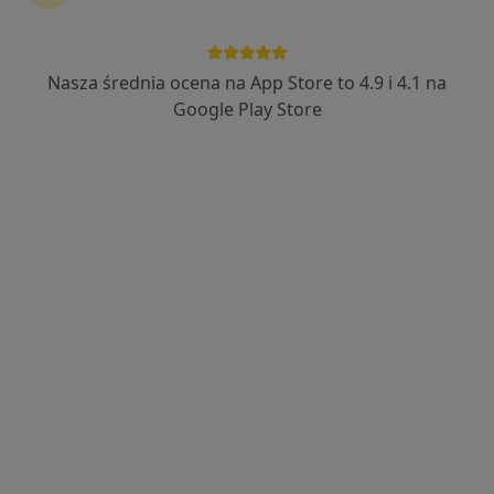
Nasza średnia ocena na App Store to 4.9 i 4.1 na
lek. Krzysztof Czosnyka
Google Play Store
·
Lekarz wykonujący zabiegi medycyny estetycznej, Okulista
Więcej
69 opinii
Adres 1
Adres 2
Swarzewska 23, Bydgoszcz
•
Mapa
Centrum Medyczne Dormed
Konsultacja z zakresu medycyny estetycznej
300 zł
Specjalista nie oferuje umawiania online pod tym adresem.
Poproś o wizytę