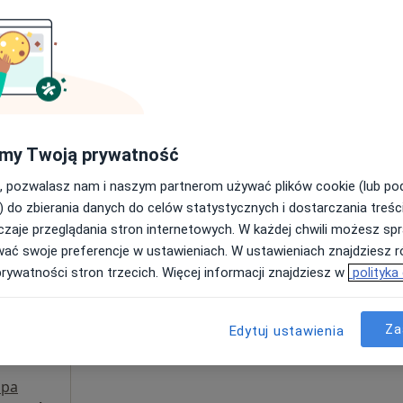
Poproś o wizytę
od 300 zł
my Twoją prywatność
, pozwalasz nam i naszym partnerom używać plików cookie (lub p
Gocki
Dziś
Jutro
Ndz,
Pon,
) do zbierania danych do celów statystycznych i dostarczania treśc
7 Sie
8 Sie
9 Sie
10 Sie
rgolog
zaje przeglądania stron internetowych. W każdej chwili możesz spr
wać swoje preferencje w ustawieniach. W ustawieniach znajdziesz ró
prywatności stron trzecich. Więcej informacji znajdziesz w
polityka
Umawianie online nie jest dostępne
Poproś o wizytę
Za
Edytuj ustawienia
pa