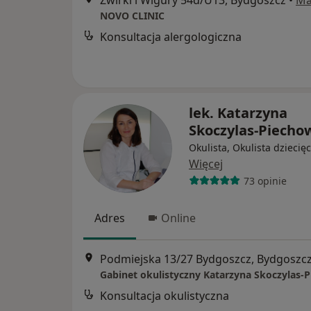
Żwirki i Wigury 54d/U13, Bydgoszcz
•
Ma
NOVO CLINIC
Konsultacja alergologiczna
lek. Katarzyna
Skoczylas-Piecho
Okulista, Okulista dziecię
Więcej
73 opinie
Adres
Online
Podmiejska 13/27 Bydgoszcz, Bydgoszc
Konsultacja okulistyczna