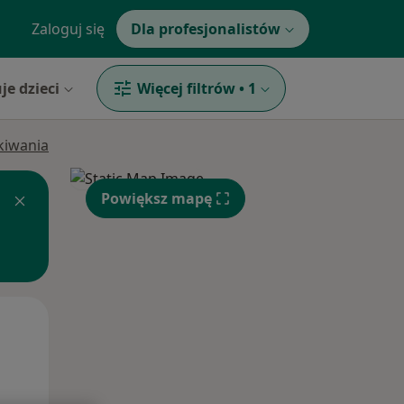
Zaloguj się
Dla profesjonalistów
je dzieci
Więcej filtrów
•
1
ukiwania
Powiększ mapę
Wt,
Śr,
Czw,
11 Sie
12 Sie
13 Sie