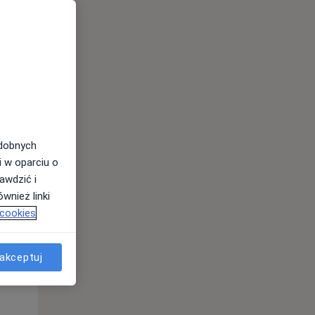
odobnych
Wt,
Śr,
Czw,
i w oparciu o
11 Sie
12 Sie
13 Sie
awdzić i
wnież linki
 cookies
akceptuj