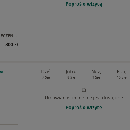
Poproś o wizytę
KLINIKA ZMYSŁÓW - CENTRUM MEDYCZNE LECZENIA NARZĄDÓW ZMYSŁÓW
300 zł
Dziś
Jutro
Ndz,
Pon,
7 Sie
8 Sie
9 Sie
10 Sie
Umawianie online nie jest dostępne
Poproś o wizytę