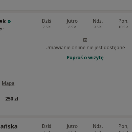
ek
Dziś
Jutro
Ndz,
Pon,
7 Sie
8 Sie
9 Sie
10 Sie
·
cy
Umawianie online nie jest dostępne
Poproś o wizytę
•
Mapa
250 zł
mańska
Dziś
Jutro
Ndz,
Pon,