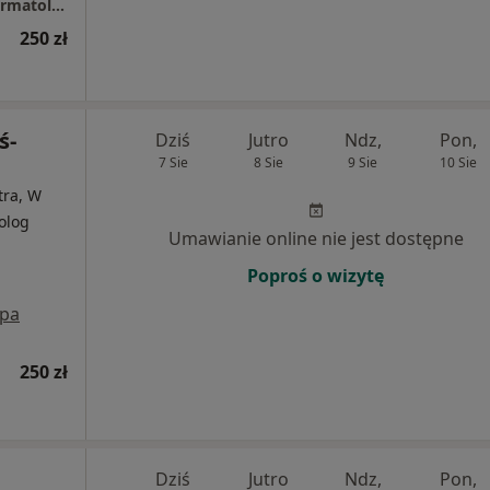
ALERGODERM Poliklinika Alergologiczno-Dermatologiczna
250 zł
ś-
Dziś
Jutro
Ndz,
Pon,
7 Sie
8 Sie
9 Sie
10 Sie
tra, W
rolog
Umawianie online nie jest dostępne
Poproś o wizytę
pa
250 zł
Dziś
Jutro
Ndz,
Pon,