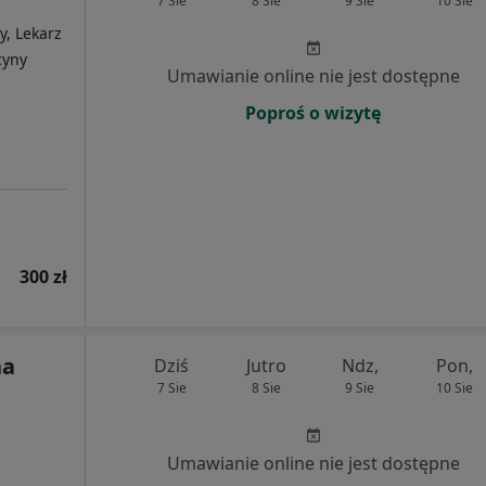
7 Sie
8 Sie
9 Sie
10 Sie
y, Lekarz
cyny
Umawianie online nie jest dostępne
Poproś o wizytę
300 zł
na
Dziś
Jutro
Ndz,
Pon,
7 Sie
8 Sie
9 Sie
10 Sie
Umawianie online nie jest dostępne