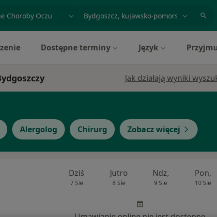
acja, badanie lub nazwisko
miasto lub dzielnica
zenie
Dostępne terminy
Język
Przyjmu
 Bydgoszczy
Jak działają wyniki wysz
Alergolog
Chirurg
Zobacz więcej
Dziś
Jutro
Ndz,
Pon,
7 Sie
8 Sie
9 Sie
10 Sie
Umawianie online nie jest dostępne