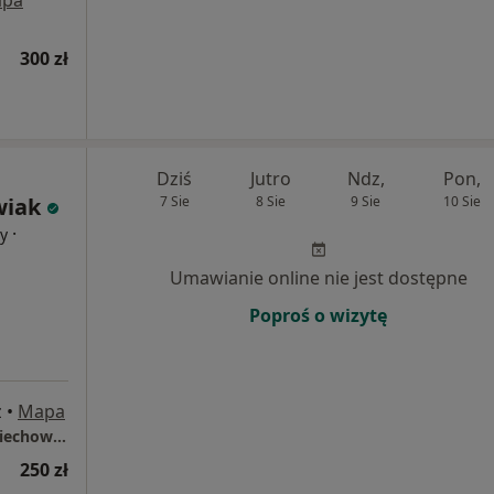
pa
300 zł
Dziś
Jutro
Ndz,
Pon,
wiak
7 Sie
8 Sie
9 Sie
10 Sie
·
cy
Umawianie online nie jest dostępne
Poproś o wizytę
z
•
Mapa
Gabinet okulistyczny Katarzyna Skoczylas-Piechowiak
250 zł