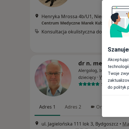
Henryka Mrossa 4b/U1, Niemcz
•
Mapa
Centrum Medyczne Marek Kubas
Konsultacja okulistyczna dorośli
Szanuje
Akceptując
dr n. med. Jacek 
technologii
Alergolog, Internista, Ale
Twoje zwyc
·
Więcej
dziecięcy
zaktualizo
572 opinie
do polityk 
Adres 1
Adres 2
Online
ul. Jagielońska 111 lok 3, Bydgoszcz
•
Ma