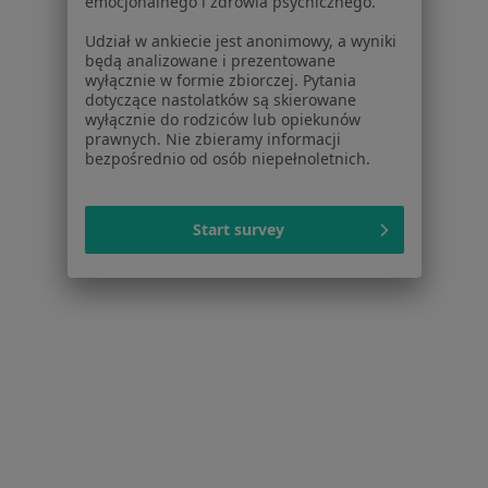
emocjonalnego i zdrowia psychicznego.
Powikłania cukrzycy w Osielsku
Udział w ankiecie jest anonimowy, a wyniki
Powikłania cukrzycy w Inowrocławiu
będą analizowane i prezentowane
wyłącznie w formie zbiorczej. Pytania
Powikłania cukrzycy w Nakle nad Notecią
dotyczące nastolatków są skierowane
wyłącznie do rodziców lub opiekunów
Powikłania cukrzycy w Brzozy
prawnych. Nie zbieramy informacji
bezpośrednio od osób niepełnoletnich.
Schorzenia w Bydgoszczy
Nadciśnienie tętnicze w Bydgoszczy
Start survey
Niewydolność serca w Bydgoszczy
Choroba wieńcowa w Bydgoszczy
Zaburzenia rytmu serca w Bydgoszczy
Cukrzyca w Bydgoszczy
Więcej (15)
Więcej w kategorii: Schorzenia w Bydgoszczy