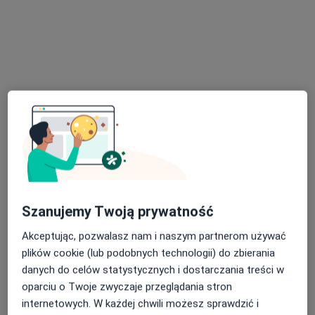
Poproś o wizytę
lek. Magdalena Mieńciuk
·
Więcej
Chirurg
98 opinii
Szanujemy Twoją prywatność
Marii Konopnickiej 26, Bydgoszcz
•
Mapa
Akceptując, pozwalasz nam i naszym partnerom używać
Lekarz od ran
plików cookie (lub podobnych technologii) do zbierania
Chirurgiczne opracowanie odleżyn
od 400 zł
danych do celów statystycznych i dostarczania treści w
oparciu o Twoje zwyczaje przeglądania stron
Specjalista nie oferuje umawiania online pod tym adresem.
internetowych. W każdej chwili możesz sprawdzić i