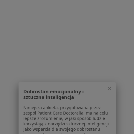
dr n. med. Katarzyna
lek. Mateusz Alski
lek. Justyna Smith
Chuchla-Szczupacka
ortopeda
hematolog
dermatolog
Zobacz wszystkich 19 specjalistów
Brak dostępnych specjalistów z wolnymi terminami w tym centrum medycznym.
Pokaż profil
1
2
3
Dobrostan emocjonalny i
sztuczna inteligencja
Powiązane wyszukiwania
Niniejsza ankieta, przygotowana przez
zespół Patient Care Doctoralia, ma na celu
W pobliżu Bydgoszczy
lepsze zrozumienie, w jaki sposób ludzie
korzystają z narzędzi sztucznej inteligencji
Powikłania cukrzycy w Toruniu
jako wsparcia dla swojego dobrostanu