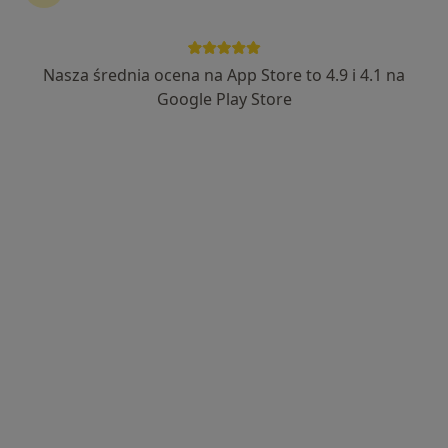
Nasza średnia ocena na App Store to 4.9 i 4.1 na
dr n. med. Radosław Wieczór
Google Play Store
·
Więcej
Endokrynolog, Diabetolog, Internista
92 opinie
Adres 1
Adres 2
Adres 3
Karola Kurpińskiego 5, Bydgoszcz
•
Mapa
Centrum Medyczne Evitus
Konsultacja diabetologiczna
300 zł
Specjalista nie oferuje umawiania online pod tym adresem.
Poproś o wizytę