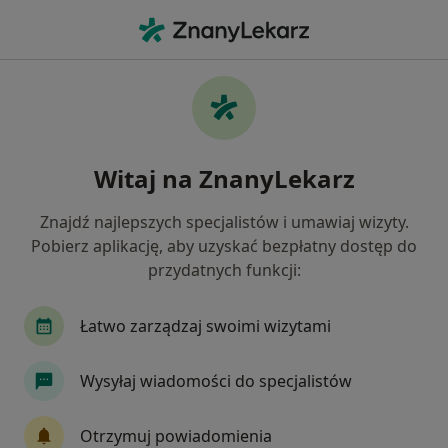
Me
Powikłania Cukrzycy • Bydgoszcz, kujawsko-pomorskie
Filtry
• 1
Ubezpieczenie
Map
Powikłania cukrzycy specjaliści w
Witaj na ZnanyLekarz
Bydgoszczy
Jak działają wyniki wyszukiwania
Znajdź najlepszych specjalistów i umawiaj wizyty.
Pobierz aplikację, aby uzyskać bezpłatny dostęp do
przydatnych funkcji:
Jakiego specjalisty szukasz?
Diabetolog
Internista
Fizjoterapeuta
Łatwo zarządzaj swoimi wizytami
Wysyłaj wiadomości do specjalistów
Otrzymuj powiadomienia