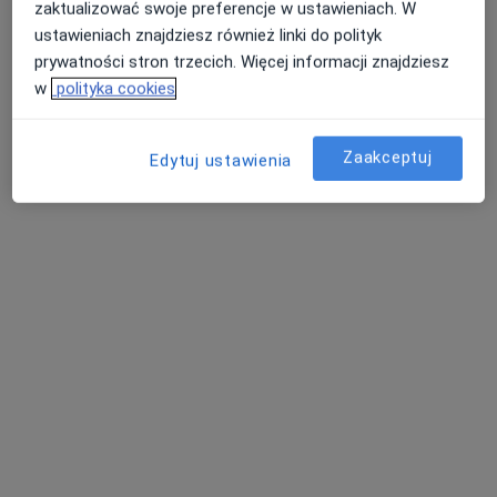
Poproś o wizytę
zaktualizować swoje preferencje w ustawieniach. W
ustawieniach znajdziesz również linki do polityk
prywatności stron trzecich. Więcej informacji znajdziesz
w
polityka cookies
Zaakceptuj
Edytuj ustawienia
lek. Anna Binek
·
Więcej
Okulista
209 opinii
Swarzewska 23, Bydgoszcz
•
Mapa
Centrum Medyczne Dormed
Konsultacja okulistyczna
300 zł
Specjalista nie oferuje umawiania online pod tym adresem.