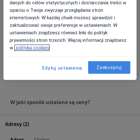
220 zł
Szczegóły
danych do celów statystycznych i dostarczania treści w
oparciu o Twoje zwyczaje przeglądania stron
internetowych. W każdej chwili możesz sprawdzić i
Psychoterapia seksuologiczna
Umów wizytę
zaktualizować swoje preferencje w ustawieniach. W
250 zł
Szczegóły
ustawieniach znajdziesz również linki do polityk
prywatności stron trzecich. Więcej informacji znajdziesz
Psychoterapia
w
polityka cookies
220 zł
Szczegóły
Zaakceptuj
Edytuj ustawienia
Konsultacja online
250 zł
Szczegóły
W jaki sposób ustalane są ceny?
Adresy (2)
Adres
Online