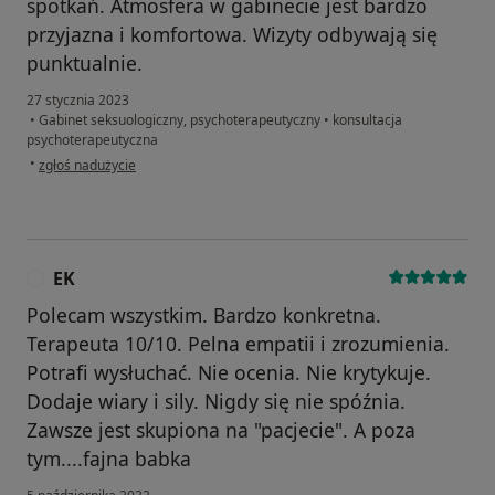
spotkań. Atmosfera w gabinecie jest bardzo
przyjazna i komfortowa. Wizyty odbywają się
punktualnie.
27 stycznia 2023
•
Gabinet seksuologiczny, psychoterapeutyczny
•
konsultacja
psychoterapeutyczna
w opinii użytkownika Aleksandra
•
zgłoś nadużycie
EK
E
Polecam wszystkim. Bardzo konkretna.
Terapeuta 10/10. Pelna empatii i zrozumienia.
Potrafi wysłuchać. Nie ocenia. Nie krytykuje.
Dodaje wiary i sily. Nigdy się nie spóźnia.
Zawsze jest skupiona na "pacjecie". A poza
tym....fajna babka