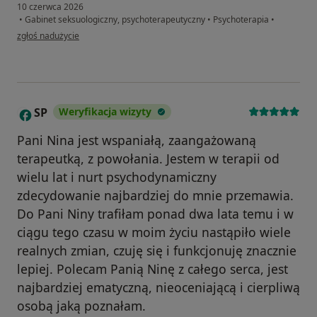
10 czerwca 2026
•
Gabinet seksuologiczny, psychoterapeutyczny
•
Psychoterapia
•
w opinii użytkownika Marta
zgłoś nadużycie
SP
Weryfikacja wizyty
S
Pani Nina jest wspaniałą, zaangażowaną
terapeutką, z powołania. Jestem w terapii od
wielu lat i nurt psychodynamiczny
zdecydowanie najbardziej do mnie przemawia.
Do Pani Niny trafiłam ponad dwa lata temu i w
ciągu tego czasu w moim życiu nastąpiło wiele
realnych zmian, czuję się i funkcjonuję znacznie
lepiej. Polecam Panią Ninę z całego serca, jest
najbardziej ematyczną, nieoceniającą i cierpliwą
osobą jaką poznałam.