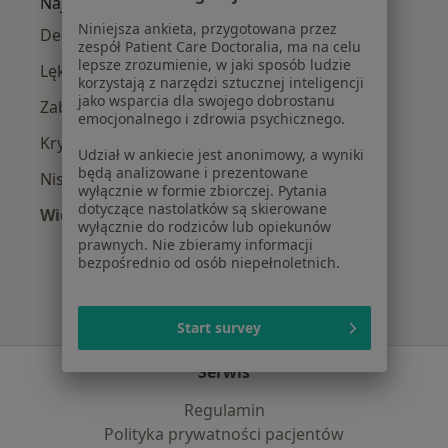
Najczęście leczone choroby
Niniejsza ankieta, przygotowana przez
Depresja w Gdyni
zespół Patient Care Doctoralia, ma na celu
lepsze zrozumienie, w jaki sposób ludzie
Lęki w Gdyni
korzystają z narzędzi sztucznej inteligencji
jako wsparcia dla swojego dobrostanu
Zaburzenia lękowe w Gdyni
emocjonalnego i zdrowia psychicznego.
Kryzys emocjonalny w Gdyni
Udział w ankiecie jest anonimowy, a wyniki
będą analizowane i prezentowane
Niskie poczucie własnej wartości w Gdyni
wyłącznie w formie zbiorczej. Pytania
dotyczące nastolatków są skierowane
Więcej (15)
wyłącznie do rodziców lub opiekunów
Więcej w kategorii: Najczęście leczone chorob
prawnych. Nie zbieramy informacji
bezpośrednio od osób niepełnoletnich.
Start survey
Serwis
Regulamin
Polityka prywatności pacjentów