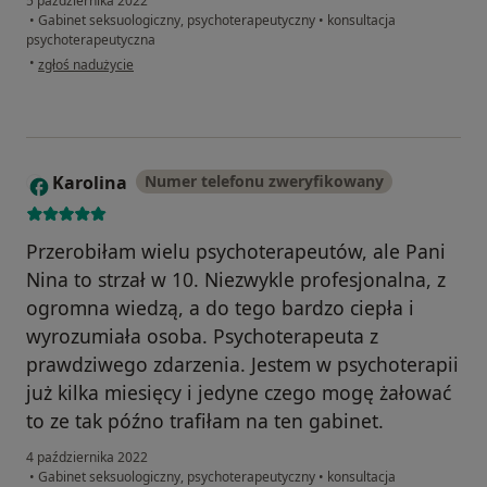
5 października 2022
•
Gabinet seksuologiczny, psychoterapeutyczny
•
konsultacja
psychoterapeutyczna
w opinii użytkownika EK
•
zgłoś nadużycie
Karolina
Numer telefonu zweryfikowany
K
Przerobiłam wielu psychoterapeutów, ale Pani
Nina to strzał w 10. Niezwykle profesjonalna, z
ogromna wiedzą, a do tego bardzo ciepła i
wyrozumiała osoba. Psychoterapeuta z
prawdziwego zdarzenia. Jestem w psychoterapii
już kilka miesięcy i jedyne czego mogę żałować
to ze tak późno trafiłam na ten gabinet.
4 października 2022
•
Gabinet seksuologiczny, psychoterapeutyczny
•
konsultacja