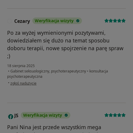
Cezary
Weryfikacja wizyty
C
Po za wyżej wymienionymi pozytywami,
dowiedziałem się dużo na temat sposobu
doboru terapii, nowe spojrzenie na parę spraw
;)
18 sierpnia 2025
•
Gabinet seksuologiczny, psychoterapeutyczny
•
konsultacja
psychoterapeutyczna
w opinii użytkownika Cezary
•
zgłoś nadużycie
JS
Weryfikacja wizyty
J
Pani Nina jest przede wszystkim mega