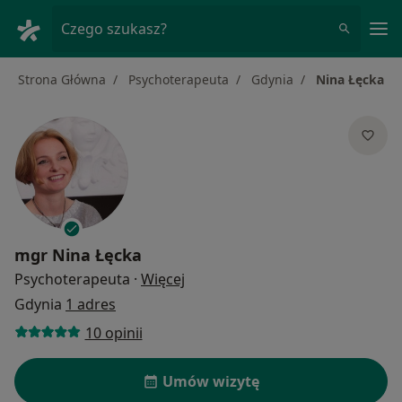
Me
Czego szukasz?
Strona Główna
Psychoterapeuta
Gdynia
Nina Łęcka
mgr
Nina Łęcka
O specjalizacjach
Psychoterapeuta
·
Więcej
Gdynia
1 adres
10 opinii
Umów wizytę