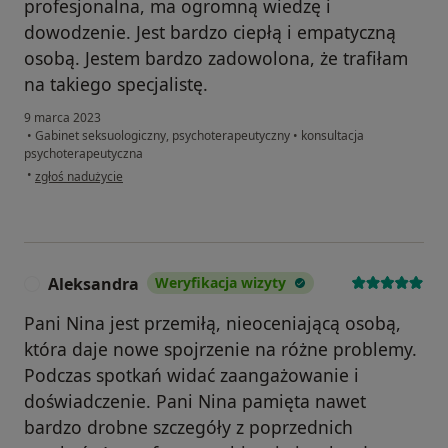
profesjonalna, ma ogromną wiedzę i
dowodzenie. Jest bardzo ciepłą i empatyczną
osobą. Jestem bardzo zadowolona, że trafiłam
na takiego specjalistę.
9 marca 2023
•
Gabinet seksuologiczny, psychoterapeutyczny
•
konsultacja
psychoterapeutyczna
w opinii użytkownika JS
•
zgłoś nadużycie
Aleksandra
Weryfikacja wizyty
A
Pani Nina jest przemiłą, nieoceniającą osobą,
która daje nowe spojrzenie na różne problemy.
Podczas spotkań widać zaangażowanie i
doświadczenie. Pani Nina pamięta nawet
bardzo drobne szczegóły z poprzednich