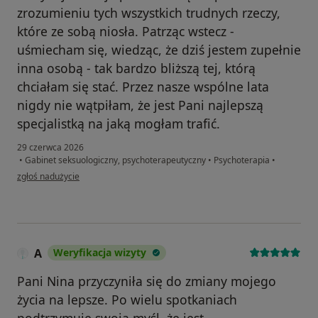
zrozumieniu tych wszystkich trudnych rzeczy,
które ze sobą niosła. Patrząc wstecz -
uśmiecham się, wiedząc, że dziś jestem zupełnie
inna osobą - tak bardzo bliższą tej, którą
chciałam się stać. Przez nasze wspólne lata
nigdy nie wątpiłam, że jest Pani najlepszą
specjalistką na jaką mogłam trafić.
29 czerwca 2026
•
Gabinet seksuologiczny, psychoterapeutyczny
•
Psychoterapia
•
w opinii użytkownika Natalia
zgłoś nadużycie
A
Weryfikacja wizyty
Pani Nina przyczyniła się do zmiany mojego
życia na lepsze. Po wielu spotkaniach
podtrzymuję swoją myśl, że jest