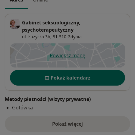
Gabinet seksuologiczny,
psychoterapeutyczny
ul. Łużycka 3b,
81-510
Gdynia
Powiększ mapę
otwiera się w nowej karcie
Dostępność
Pokaż kalendarz
Metody płatności (wizyty prywatne)
Gotówka
Pokaż więcej
o adresie