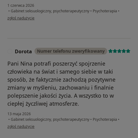
1 czerwca 2026
•
Gabinet seksuologiczny, psychoterapeutyczny
•
Psychoterapia
•
w opinii użytkownika SP
zgłoś nadużycie
Dorota
Numer telefonu zweryfikowany
D
Pani Nina potrafi poszerzyć spojrzenie
człowieka na świat i samego siebie w taki
sposób, że faktycznie zachodzą pozytywne
zmiany w myśleniu, zachowaniu i finalnie
polepszenie jakości życia. A wszystko to w
ciepłej życzliwej atmosferze.
13 maja 2026
•
Gabinet seksuologiczny, psychoterapeutyczny
•
Psychoterapia
•
w opinii użytkownika Dorota
zgłoś nadużycie