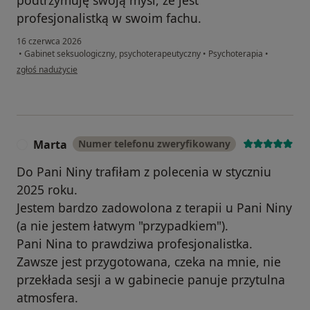
profesjonalistką w swoim fachu.
16 czerwca 2026
•
Gabinet seksuologiczny, psychoterapeutyczny
•
Psychoterapia
•
w opinii użytkownika A
zgłoś nadużycie
Marta
Numer telefonu zweryfikowany
M
Do Pani Niny trafiłam z polecenia w styczniu
2025 roku.
Jestem bardzo zadowolona z terapii u Pani Niny
(a nie jestem łatwym "przypadkiem").
Pani Nina to prawdziwa profesjonalistka.
Zawsze jest przygotowana, czeka na mnie, nie
przekłada sesji a w gabinecie panuje przytulna
atmosfera.