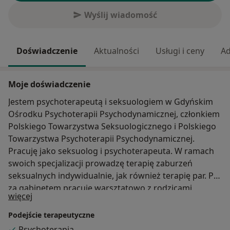
Wyślij wiadomość
Doświadczenie
Aktualności
Usługi i ceny
Ad
Moje doświadczenie
Jestem psychoterapeutą i seksuologiem w Gdyńskim
Ośrodku Psychoterapii Psychodynamicznej, członkiem
Polskiego Towarzystwa Seksuologicznego i Polskiego
Towarzystwa Psychoterapii Psychodynamicznej.
Pracuję jako seksuolog i psychoterapeuta. W ramach
swoich specjalizacji prowadzę terapię zaburzeń
seksualnych indywidualnie, jak również terapię par. Po
za gabinetem pracuję warsztatowo z rodzicami
O mnie
więcej
nastolatków w temacie szeroko pojętej edukacji
seksualnej. Nurt psychoterapii psychodynamicznej
Podejście terapeutyczne
stosowany jest w leczeniu zaburzeń osobowości,
Psychoterapia