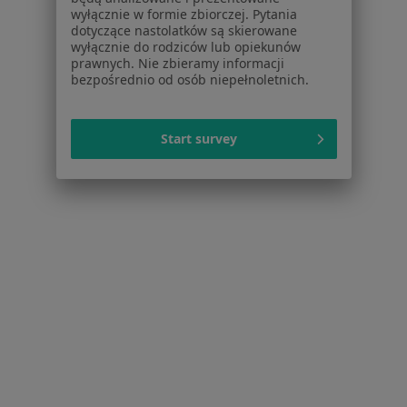
Więcej (14)
wyłącznie w formie zbiorczej. Pytania
Więcej w kategorii: Najczęstsze schorzenia
dotyczące nastolatków są skierowane
wyłącznie do rodziców lub opiekunów
prawnych. Nie zbieramy informacji
bezpośrednio od osób niepełnoletnich.
Strona Główna
Neurolog
Włocławek
Zmień miasto
Start survey
Serwis
Regulamin
Polityka prywatności pacjentów
Polityka prywatności profesjonalistów
Polityka prywatności dla profesjonalistów, których
dane pozyskaliśmy samodzielnie
Polityka cookies
Jak działają wyniki wyszukiwania