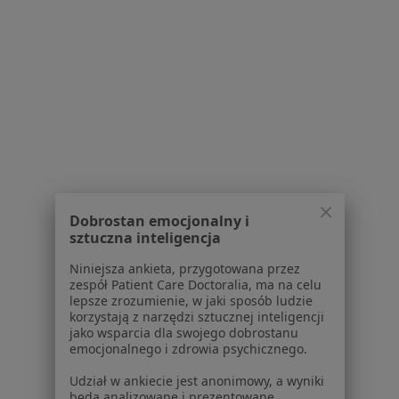
Neurolodzy w Płocku
Neurolodzy w Lipnie
Neurolodzy w Gostyninie
Neurolodzy w Ciechocinku
Neurolodzy w Kutnie
Więcej (6)
Więcej w kategorii: W pobliżu Włocławka
Najczęstsze schorzenia
Dobrostan emocjonalny i
sztuczna inteligencja
Alergia Włocławek
Niniejsza ankieta, przygotowana przez
Alergia dróg oddechowych Włocławek
zespół Patient Care Doctoralia, ma na celu
lepsze zrozumienie, w jaki sposób ludzie
Depresja Włocławek
korzystają z narzędzi sztucznej inteligencji
jako wsparcia dla swojego dobrostanu
Alergiczne kontaktowe zapalenie skóry Włocławek
emocjonalnego i zdrowia psychicznego.
Atopowe zapalenie skóry Włocławek
Udział w ankiecie jest anonimowy, a wyniki
będą analizowane i prezentowane