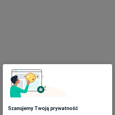
Grażyna Górna
Neurolog
Chmielna 2/4, Włocławek
•
Mapa
Gabinet Neurologiczny Grażyna Górna
Konsultacja neurologiczna
Brak ceny
Specjalista nie oferuje umawiania online pod tym adresem.
Poproś o wizytę
Szanujemy Twoją prywatność