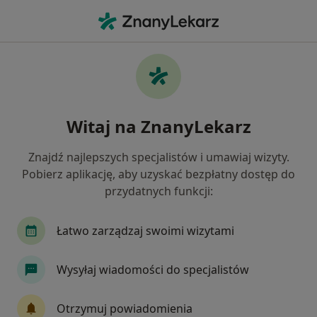
Me
Neurolog • Włocławek, kujawsko-pomorskie
Filtry
Ubezpieczenie
Mapa
Polecani neurolodzy w Włocławku
Witaj na ZnanyLekarz
Jak działają wyniki wyszukiwania
Znajdź najlepszych specjalistów i umawiaj wizyty.
Pobierz aplikację, aby uzyskać bezpłatny dostęp do
Wybierz swoje ubezpieczenie
przydatnych funkcji:
Łatwo zarządzaj swoimi wizytami
Wysyłaj wiadomości do specjalistów
Otrzymuj powiadomienia