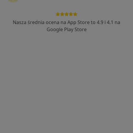
lek. Hanna Yousfi
·
Więcej
Neurolog
Nasza średnia ocena na App Store to 4.9 i 4.1 na
920 opinii
Google Play Store
Adres
Online
Kaliska 10, Włocławek
•
Mapa
Hello Doctor Prywatna Praktyka Lekarska lek. med. Hanna Yousfi
Konsultacja neurologiczna
od 250 zł
Specjalista nie oferuje umawiania online pod tym adresem.
Poproś o wizytę