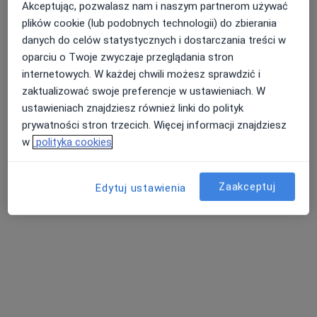
Akceptując, pozwalasz nam i naszym partnerom używać
plików cookie (lub podobnych technologii) do zbierania
danych do celów statystycznych i dostarczania treści w
oparciu o Twoje zwyczaje przeglądania stron
internetowych. W każdej chwili możesz sprawdzić i
zaktualizować swoje preferencje w ustawieniach. W
ustawieniach znajdziesz również linki do polityk
Zakład Medyczny Diagmed Plus
prywatności stron trzecich. Więcej informacji znajdziesz
·
Więcej
Neurologia, Interna, Chirurgia
w
polityka cookies
41 opinii
Okrzei 66, Włocławek
•
Mapa
Zaakceptuj
Edytuj ustawienia
Brak dostępnych specjalistów z wolnymi terminami w tym centrum medycznym.
Pokaż profil