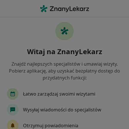
Me
Neurolog • Piotrków Trybunalski, łódzkie
Filtry
Mapa
Polecani neurolodzy w Piotrkowie
Witaj na ZnanyLekarz
Trybunalskim
Jak działają wyniki wyszukiwania
Znajdź najlepszych specjalistów i umawiaj wizyty.
Pobierz aplikację, aby uzyskać bezpłatny dostęp do
przydatnych funkcji:
Łatwo zarządzaj swoimi wizytami
Wysyłaj wiadomości do specjalistów
lek. Katarzyna Dębiec-Bąbka
Otrzymuj powiadomienia
·
Więcej
Neurolog