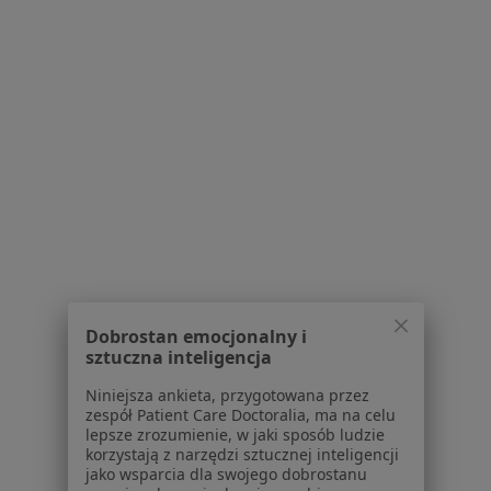
Poproś o wizytę
1
2
Powiązane wyszukiwania
|
Oferty pracy - Neurolog
W pobliżu Piotrkowa Trybunalskiego
Neurolodzy w Łodzi
Neurolodzy w Pabianicach
Neurolodzy w Bełchatowie
Dobrostan emocjonalny i
sztuczna inteligencja
Neurolodzy w Radomsku
Niniejsza ankieta, przygotowana przez
Neurolodzy w Tomaszowie Mazowieckim
zespół Patient Care Doctoralia, ma na celu
lepsze zrozumienie, w jaki sposób ludzie
Więcej (8)
korzystają z narzędzi sztucznej inteligencji
jako wsparcia dla swojego dobrostanu
Więcej w kategorii: W pobliżu Piotrkowa Tryb