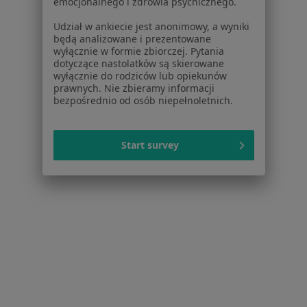
emocjonalnego i zdrowia psychicznego.
Najczęstsze schorzenia
Udział w ankiecie jest anonimowy, a wyniki
będą analizowane i prezentowane
Bóle kręgosłupa Piotrków Trybunalski
wyłącznie w formie zbiorczej. Pytania
dotyczące nastolatków są skierowane
Dyskopatia Piotrków Trybunalski
wyłącznie do rodziców lub opiekunów
prawnych. Nie zbieramy informacji
Klasterowy ból głowy Piotrków Trybunalski
bezpośrednio od osób niepełnoletnich.
Rwa kulszowa Piotrków Trybunalski
Ból barku Piotrków Trybunalski
Start survey
Więcej (14)
Więcej w kategorii: Najczęstsze schorzenia
Strona Główna
Neurolog
Piotrków Trybunalski
Zmień miasto