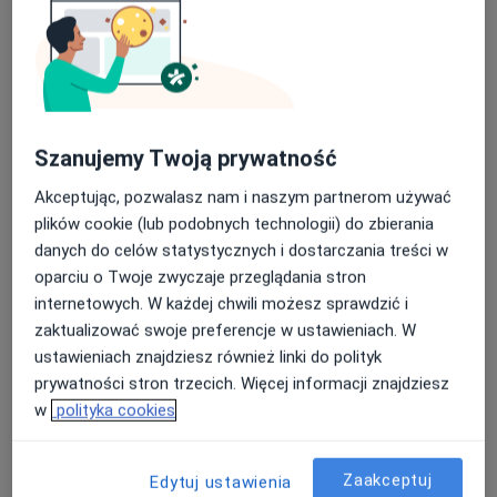
Poproś o wizytę
Szanujemy Twoją prywatność
Akceptując, pozwalasz nam i naszym partnerom używać
plików cookie (lub podobnych technologii) do zbierania
danych do celów statystycznych i dostarczania treści w
Centrum Medyczno-Stomatologiczne
oparciu o Twoje zwyczaje przeglądania stron
Medentis
internetowych. W każdej chwili możesz sprawdzić i
·
Więcej
Neurologia, Ortodoncja, Ultrasonografia
zaktualizować swoje preferencje w ustawieniach. W
169 opinii
ustawieniach znajdziesz również linki do polityk
Zamenhofa 7a, Tomaszów Mazowiecki
•
Mapa
prywatności stron trzecich. Więcej informacji znajdziesz
w
polityka cookies
Konsultacja neurologiczna
200 zł
Zaakceptuj
Edytuj ustawienia