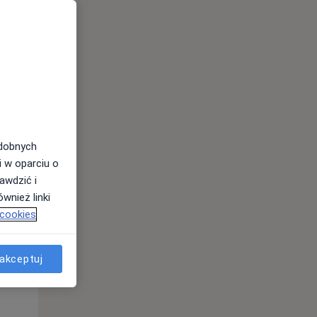
odobnych
i w oparciu o
awdzić i
Wt,
Śr,
Czw,
wnież linki
11 Sie
12 Sie
13 Sie
 cookies
akceptuj