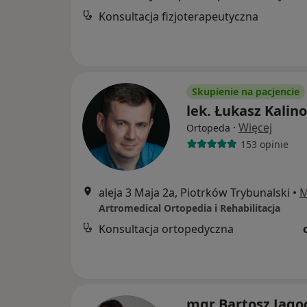
Konsultacja fizjoterapeutyczna
Skupienie na pacjencie
lek. Łukasz Kalin
·
Więcej
Ortopeda
153 opinie
aleja 3 Maja 2a, Piotrków Trybunalski
•
M
Artromedical Ortopedia i Rehabilitacja
Konsultacja ortopedyczna
mgr Bartosz Jago