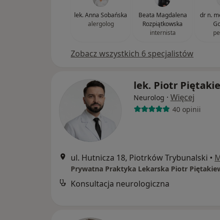
lek. Anna Sobańska
Beata Magdalena
dr n. m
alergolog
Rozpiątkowska
Go
internista
pe
Zobacz wszystkich 6 specjalistów
lek. Piotr Piętaki
·
Więcej
Neurolog
40 opinii
ul. Hutnicza 18, Piotrków Trybunalski
•
M
Prywatna Praktyka Lekarska Piotr Piętakie
Konsultacja neurologiczna