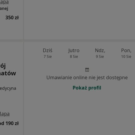
apa
anej
350 zł
Dziś
Jutro
Ndz,
Pon,
7 Sie
8 Sie
9 Sie
10 Sie
ój
hatów
Umawianie online nie jest dostępne
Pokaż profil
Medycyna
apa
od 190 zł