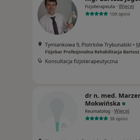
·
Więcej
Fizjoterapeuta
109 opinii
Tymiankowa 9, Piotrków Trybunalski
•
M
Fizjobar Profesjonalna Rehabilitacja Bartosz
Konsultacja fizjoterapeutyczna
dr n. med. Marze
Mokwińska
·
Więcej
Reumatolog
38 opinii