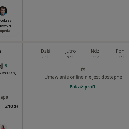
. Łukasz
inowski
topeda
m
Dziś
Jutro
Ndz,
Pon,
7 Sie
8 Sie
9 Sie
10 Sie
ej
ziecięca,
Umawianie online nie jest dostępne
Pokaż profil
apa
210 zł