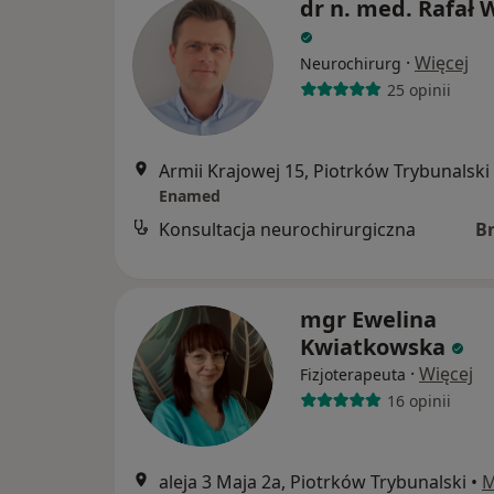
dr n. med. Rafał 
·
Więcej
Neurochirurg
25 opinii
Armii Krajowej 15, Piotrków Trybunalski
Enamed
Konsultacja neurochirurgiczna
B
mgr Ewelina
Kwiatkowska
·
Więcej
Fizjoterapeuta
16 opinii
aleja 3 Maja 2a, Piotrków Trybunalski
•
M