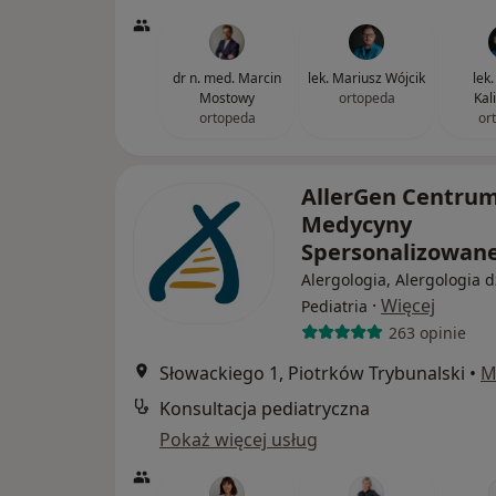
dr n. med. Marcin
lek. Mariusz Wójcik
lek
Mostowy
ortopeda
Kal
ortopeda
or
AllerGen Centru
Medycyny
Spersonalizowan
Alergologia, Alergologia d
·
Więcej
Pediatria
263 opinie
Słowackiego 1, Piotrków Trybunalski
•
M
Konsultacja pediatryczna
Pokaż więcej usług