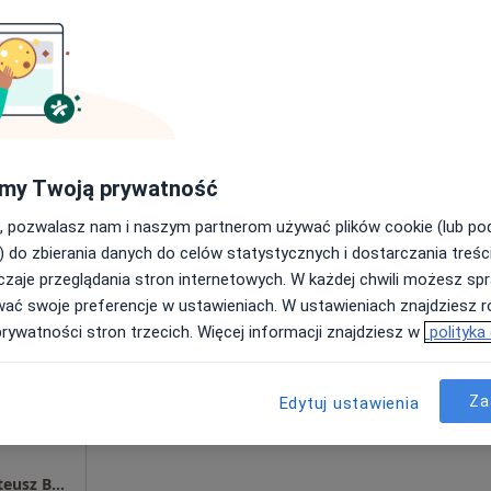
Umawianie online nie jest dostępne
Poproś o wizytę
unalski
•
Mapa
250 zł
my Twoją prywatność
, pozwalasz nam i naszym partnerom używać plików cookie (lub p
) do zbierania danych do celów statystycznych i dostarczania treśc
zaje przeglądania stron internetowych. W każdej chwili możesz spr
acki
Dziś
Jutro
Ndz,
Pon,
wać swoje preferencje w ustawieniach. W ustawieniach znajdziesz ró
7 Sie
8 Sie
9 Sie
10 Sie
prywatności stron trzecich. Więcej informacji znajdziesz w
polityka
Umawianie online nie jest dostępne
Za
Edytuj ustawienia
Poproś o wizytę
Gabinet fizjoterapii i terapii manualnej - Mateusz Bukacki