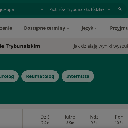
acja, badanie lub nazwisko
miasto lub dzielnica
zenie
Dostępne terminy
Język
Przyjmu
wie Trybunalskim
Jak działają wyniki wysz
urolog
Reumatolog
Internista
Dziś
Jutro
Ndz,
Pon,
7 Sie
8 Sie
9 Sie
10 Sie