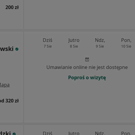
200 zł
Dziś
Jutro
Ndz,
Pon,
7 Sie
8 Sie
9 Sie
10 Sie
owski
Umawianie online nie jest dostępne
Poproś o wizytę
apa
od 320 zł
dzki
Dziś
Jutro
Ndz,
Pon,