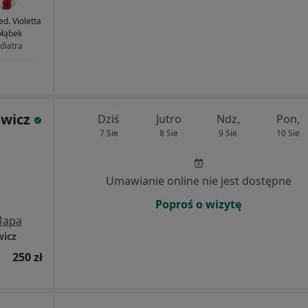
ed. Violetta
łąbek
diatra
ewicz
Dziś
Jutro
Ndz,
Pon,
7 Sie
8 Sie
9 Sie
10 Sie
Umawianie online nie jest dostępne
Poproś o wizytę
apa
wicz
250 zł