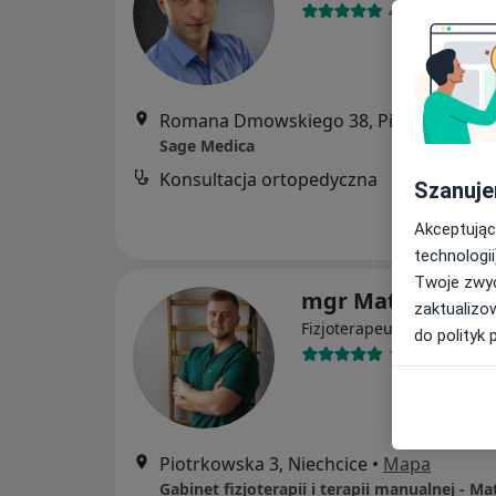
432 opinie
Romana Dmowskiego 38, Piotrków Tryb
Sage Medica
Konsultacja ortopedyczna
Szanuje
Akceptując
technologii
Twoje zwyc
mgr Mateusz Buk
zaktualizo
·
Więcej
Fizjoterapeuta
do polityk 
199 opinii
Piotrkowska 3, Niechcice
•
Mapa