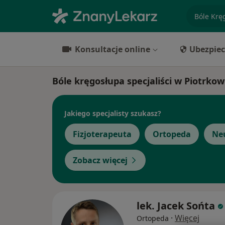
specjaliz
Konsultacje online
Ubezpiec
Bóle kręgosłupa specjaliści w Piotrko
Jakiego specjalisty szukasz?
Fizjoterapeuta
Ortopeda
Ne
Zobacz więcej
lek. Jacek Sońta
·
Więcej
Ortopeda