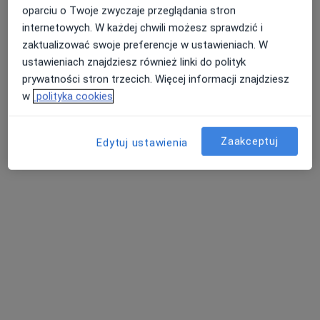
oparciu o Twoje zwyczaje przeglądania stron
internetowych. W każdej chwili możesz sprawdzić i
zaktualizować swoje preferencje w ustawieniach. W
Centrum Medyczne Audika Tomaszów
ustawieniach znajdziesz również linki do polityk
Mazowiecki
prywatności stron trzecich. Więcej informacji znajdziesz
Neurologia, Laryngologia
w
polityka cookies
1 opinia
Ulica Smugowa 1/11, Tomaszów Mazowiecki
•
Mapa
Zaakceptuj
Edytuj ustawienia
Konsultacja neurologiczna
200 zł
lek. Katarzyna
Dębiec-Bąbka
neurolog
Brak dostępnych specjalistów z wolnymi terminami w tym centrum medycznym.
Pokaż profil