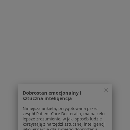
Neurolodzy w Łodzi
Neurolodzy w Bełchatowie
Neurolodzy w Piotrkowie Trybunalskim
Neurolodzy w Pabianicach
Neurolodzy w Końskich
Więcej (8)
Więcej w kategorii: W pobliżu Tomaszowa Maz
Najczęstsze schorzenia
Afta Tomaszów Mazowiecki
Dobrostan emocjonalny i
Alergie skórne Tomaszów Mazowiecki
sztuczna inteligencja
Atopowe zapalenie skóry Tomaszów Mazowiecki
Niniejsza ankieta, przygotowana przez
Bielactwo Tomaszów Mazowiecki
zespół Patient Care Doctoralia, ma na celu
lepsze zrozumienie, w jaki sposób ludzie
Bóle głowy Tomaszów Mazowiecki
korzystają z narzędzi sztucznej inteligencji
jako wsparcia dla swojego dobrostanu