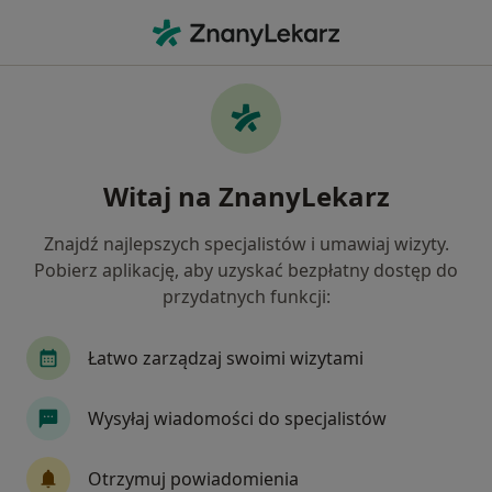
Me
Neurolog • Tomaszów Mazowiecki, łódzkie
Filtry
Mapa
Polecani neurolodzy w Tomaszowie
Witaj na ZnanyLekarz
Mazowieckim
Jak działają wyniki wyszukiwania
Znajdź najlepszych specjalistów i umawiaj wizyty.
Pobierz aplikację, aby uzyskać bezpłatny dostęp do
przydatnych funkcji:
Łatwo zarządzaj swoimi wizytami
Wysyłaj wiadomości do specjalistów
lek. Artur Kowalczyk
Otrzymuj powiadomienia
·
Więcej
Neurolog