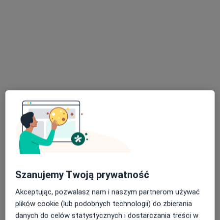
·
Więcej
Neurologia, Ortodoncja, Ultrasonografia
168 opinii
Zamenhofa 7a, Tomaszów Mazowiecki
•
Mapa
Konsultacja neurologiczna
200 zł
lek. Artur Kowalczyk
neurolog
Brak dostępnych specjalistów z wolnymi terminami w tym centrum medycznym.
Pokaż profil
Szanujemy Twoją prywatność
Akceptując, pozwalasz nam i naszym partnerom używać
plików cookie (lub podobnych technologii) do zbierania
danych do celów statystycznych i dostarczania treści w