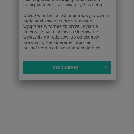
Więcej (14)
emocjonalnego i zdrowia psychicznego.
Więcej w kategorii: Najczęstsze schorzenia
Udział w ankiecie jest anonimowy, a wyniki
będą analizowane i prezentowane
wyłącznie w formie zbiorczej. Pytania
dotyczące nastolatków są skierowane
Strona Główna
Neurolog
Tomaszów Mazowiecki
Zmień miasto
wyłącznie do rodziców lub opiekunów
prawnych. Nie zbieramy informacji
bezpośrednio od osób niepełnoletnich.
Start survey
Serwis
Regulamin
Polityka prywatności pacjentów
Polityka prywatności profesjonalistów
Polityka prywatności dla profesjonalistów, których
dane pozyskaliśmy samodzielnie
Polityka cookies
Jak działają wyniki wyszukiwania