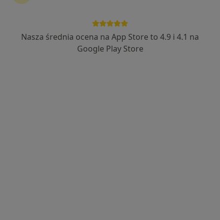
Nasza średnia ocena na App Store to 4.9 i 4.1 na
Google Play Store
Skupienie na pacjencie
mgr Agata Sawicka
·
Więcej
Psycholog
201 opinii
Blisko 25 lat praktyki w pracy z pacjentami.
Nowoczesne, holistyczne metody pracy.
Mam nieszablonowe, zindywidualizowane
podejście.
Adres
Online
DESZCZOWA 9, Jesionka, Nowy Dwór Mazowiecki
•
Mapa
Sawicka Biofeedback
Konsultacja psychologiczna
230 zł