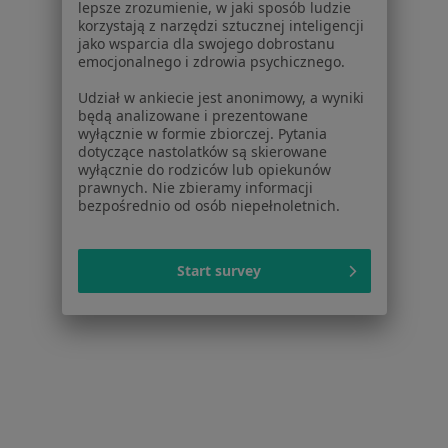
lepsze zrozumienie, w jaki sposób ludzie
korzystają z narzędzi sztucznej inteligencji
jako wsparcia dla swojego dobrostanu
emocjonalnego i zdrowia psychicznego.
Serwis
Udział w ankiecie jest anonimowy, a wyniki
Regulamin
będą analizowane i prezentowane
Polityka prywatności pacjentów
wyłącznie w formie zbiorczej. Pytania
dotyczące nastolatków są skierowane
Polityka prywatności profesjonalistów
wyłącznie do rodziców lub opiekunów
Polityka prywatności dla profesjonalistów, których
prawnych. Nie zbieramy informacji
dane pozyskaliśmy samodzielnie
bezpośrednio od osób niepełnoletnich.
Polityka cookies
Jak działają wyniki wyszukiwania
Start survey
Dostępność
O nas
Praca
Rekrutujemy!
Partnerzy
Centrum prasowe
Kontakt
Dla pacjentów