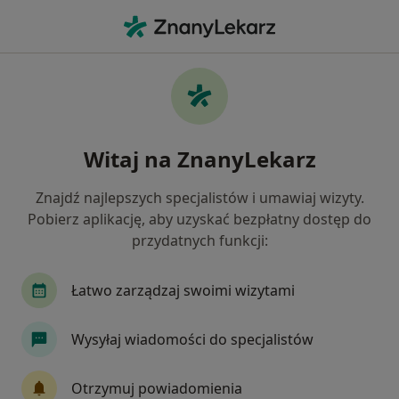
Me
Udar Mózgu • Nowy Dwór Mazowiecki, mazowieckie
Filtry
• 1
Ubezpieczenie
Map
Udar mózgu specjaliści w Nowym Dworze
Witaj na ZnanyLekarz
Mazowieckim
Jak działają wyniki wyszukiwania
Znajdź najlepszych specjalistów i umawiaj wizyty.
Pobierz aplikację, aby uzyskać bezpłatny dostęp do
przydatnych funkcji:
Jakiego specjalisty szukasz?
Neurolog
Fizjoterapeuta
Chirurg
Gin
Łatwo zarządzaj swoimi wizytami
Wysyłaj wiadomości do specjalistów
Otrzymuj powiadomienia