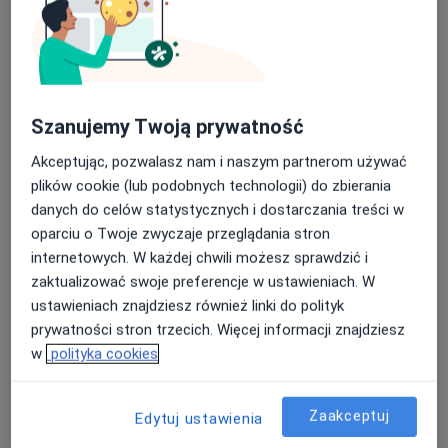
ul. Tęczowa 5 A Chotomów k. Legionowa, Legionowo
•
Mapa
Konsultacja dietetyczna
200 zł
Pokaż więcej usług
Szanujemy Twoją prywatność
Akceptując, pozwalasz nam i naszym partnerom używać
lek. Benita
lek. Michał
plików cookie (lub podobnych technologii) do zbierania
Włodarczyk
Dobrzyński
psychiatra
psychiatra
danych do celów statystycznych i dostarczania treści w
oparciu o Twoje zwyczaje przeglądania stron
Brak dostępnych specjalistów z wolnymi terminami w tym centrum medycznym.
internetowych. W każdej chwili możesz sprawdzić i
zaktualizować swoje preferencje w ustawieniach. W
Pokaż profil
ustawieniach znajdziesz również linki do polityk
prywatności stron trzecich. Więcej informacji znajdziesz
w
polityka cookies
Zaakceptuj
Edytuj ustawienia