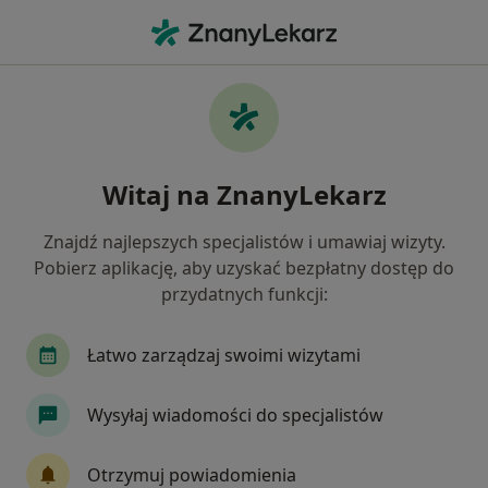
Me
Choroby Narządów Płciowych • Grójec, mazowieckie
Filtry
• 1
Ubezpieczenie
Map
Choroby narządów płciowych specjaliści w
Witaj na ZnanyLekarz
Grójcu
Jak działają wyniki wyszukiwania
Znajdź najlepszych specjalistów i umawiaj wizyty.
Pobierz aplikację, aby uzyskać bezpłatny dostęp do
przydatnych funkcji:
Jakiego specjalisty szukasz?
Ginekolog
Chirurg
Dermatolog
Endo
Łatwo zarządzaj swoimi wizytami
Wysyłaj wiadomości do specjalistów
Otrzymuj powiadomienia