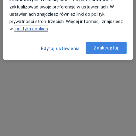
zaktualizować swoje preferencje w ustawieniach. W
Pokaż profil
ustawieniach znajdziesz również linki do polityk
prywatności stron trzecich. Więcej informacji znajdziesz
w
polityka cookies
Zaakceptuj
Edytuj ustawienia
Maria Mazek
·
Więcej
Ginekolog
168 opinii
Relaksowa 9, Grójec
•
Mapa
Przychodnia Lekarska dla Dzieci i Dorosłych Zdrowy Miś
Konsultacja ginekologiczna
Brak ceny
Specjalista nie oferuje umawiania online pod tym adresem.