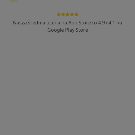
Nasza średnia ocena na App Store to 4.9 i 4.1 na
lek. Anna Pioch
Google Play Store
W trakcie specjalizacji (Ginekolog), Lekarz wykonujący zabiegi
·
Więcej
medycyny estetycznej
92 opinie
Relaksowa 9, Grójec
•
Mapa
Przychodnia Lekarska dla Dzieci i Dorosłych Zdrowy Miś
Konsultacja ginekologiczna
250 zł
Specjalista nie oferuje umawiania online pod tym adresem.
Poproś o wizytę