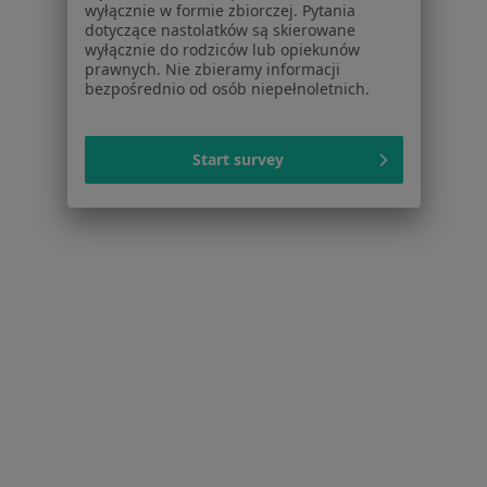
Kontakt
wyłącznie w formie zbiorczej. Pytania
dotyczące nastolatków są skierowane
wyłącznie do rodziców lub opiekunów
Dla pacjentów
prawnych. Nie zbieramy informacji
bezpośrednio od osób niepełnoletnich.
Lekarze
Placówki medyczne
Pytania i odpowiedzi
Start survey
Usługi i zabiegi
Choroby
Pomoc
Aplikacje mobilne
Blog dla pacjentów
Dla profesjonalistów
Cennik
Dla lekarzy
Dla placówek medycznych
Noa Notes
nowość
Baza wiedzy