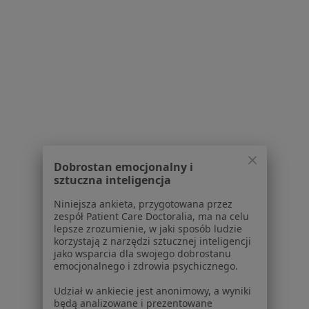
Serwis
Regulamin
Polityka prywatności pacjentów
Polityka prywatności profesjonalistów
Dobrostan emocjonalny i
Polityka prywatności dla profesjonalistów, których
sztuczna inteligencja
dane pozyskaliśmy samodzielnie
Polityka cookies
Niniejsza ankieta, przygotowana przez
Jak działają wyniki wyszukiwania
zespół Patient Care Doctoralia, ma na celu
lepsze zrozumienie, w jaki sposób ludzie
Dostępność
korzystają z narzędzi sztucznej inteligencji
O nas
jako wsparcia dla swojego dobrostanu
Praca
emocjonalnego i zdrowia psychicznego.
Rekrutujemy!
Partnerzy
Udział w ankiecie jest anonimowy, a wyniki
Centrum prasowe
będą analizowane i prezentowane