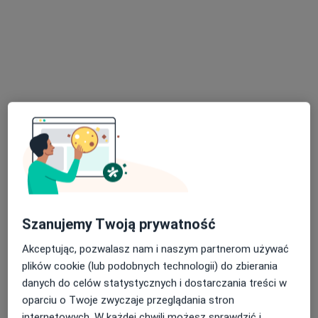
Przychodnia Lekarska dla Dzieci i
Dorosłych Zdrowy Miś
·
Więcej
Alergologia, Chirurgia, Endokrynologia
312 opinii
Relaksowa 9, Grójec
•
Mapa
Konsultacja ginekologiczna
250 zł
Pokaż więcej usług
Szanujemy Twoją prywatność
Akceptując, pozwalasz nam i naszym partnerom używać
lek. Anna Pioch
dr n. med. Leszek
lek. Anna Franecka
plików cookie (lub podobnych technologii) do zbierania
ginekolog
Gmyrek
ginekolog
danych do celów statystycznych i dostarczania treści w
ginekolog
oparciu o Twoje zwyczaje przeglądania stron
Brak dostępnych specjalistów z wolnymi terminami w tym centrum medycznym.
internetowych. W każdej chwili możesz sprawdzić i