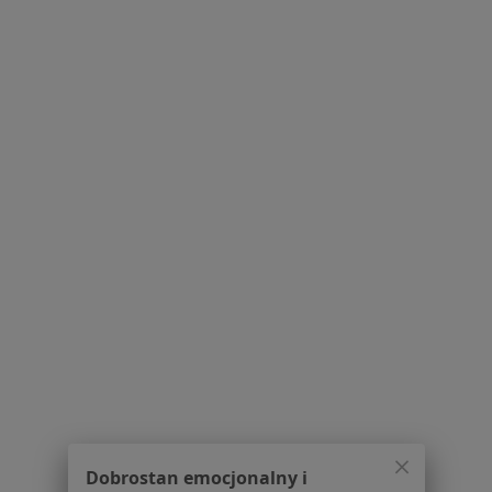
Choroby ginekologiczne w Grójcu
Mięśniaki macicy w Grójcu
Choroby szyjki macicy w Grójcu
Dysplazja szyjki macicy w Grójcu
Menopauza w Grójcu
Więcej (15)
Więcej w kategorii: Schorzenia w Grójcu
Endometrioza Specjaliści W Grójcu
Dobrostan emocjonalny i
Serwis