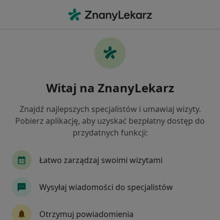
Me
Endometrioza • Grójec, mazowieckie
Filtry
• 1
Ubezpieczenie
Map
Endometrioza specjaliści w Grójcu
Witaj na ZnanyLekarz
Jak działają wyniki wyszukiwania
Znajdź najlepszych specjalistów i umawiaj wizyty.
Pobierz aplikację, aby uzyskać bezpłatny dostęp do
Jakiego specjalisty szukasz?
przydatnych funkcji:
Ginekolog
Chirurg
Dermatolog
Endo
Łatwo zarządzaj swoimi wizytami
Wysyłaj wiadomości do specjalistów
Otrzymuj powiadomienia