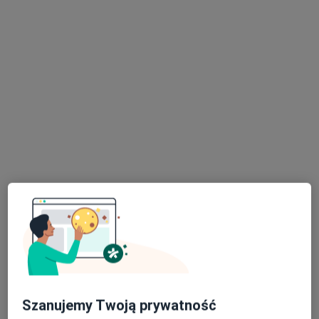
lek. Anna Franecka
·
Więcej
Ginekolog
104 opinie
Relaksowa 9, Grójec
•
Mapa
Przychodnia Lekarska dla Dzieci i Dorosłych Zdrowy Miś
Konsultacja ginekologiczna
250 zł
Specjalista nie oferuje umawiania online pod tym adresem.
Poproś o wizytę
Szanujemy Twoją prywatność