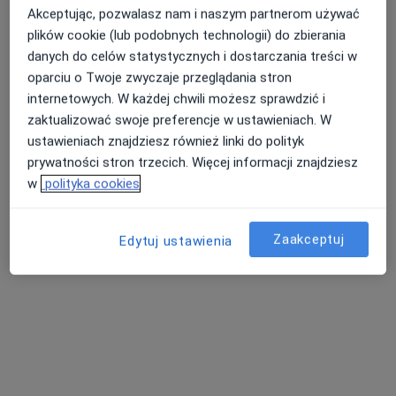
Akceptując, pozwalasz nam i naszym partnerom używać
plików cookie (lub podobnych technologii) do zbierania
danych do celów statystycznych i dostarczania treści w
Przychodnia Lekarska dla Dzieci i
oparciu o Twoje zwyczaje przeglądania stron
Dorosłych Zdrowy Miś
internetowych. W każdej chwili możesz sprawdzić i
·
Więcej
Alergologia, Chirurgia, Endokrynologia
zaktualizować swoje preferencje w ustawieniach. W
312 opinii
ustawieniach znajdziesz również linki do polityk
Relaksowa 9, Grójec
•
Mapa
prywatności stron trzecich. Więcej informacji znajdziesz
w
polityka cookies
Konsultacja ginekologiczna
250 zł
Pokaż więcej usług
Zaakceptuj
Edytuj ustawienia
lek. Anna Pioch
dr n. med. Leszek
lek. Anna Franecka
ginekolog
Gmyrek
ginekolog
ginekolog
Brak dostępnych specjalistów z wolnymi terminami w tym centrum medycznym.
Pokaż profil