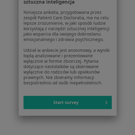
sztuczna inteligencja
Regulamin
Niniejsza ankieta, przygotowana przez
Polityka prywatności pacjentów
zespół Patient Care Doctoralia, ma na celu
Polityka prywatności profesjonalistów
lepsze zrozumienie, w jaki sposób ludzie
korzystają z narzędzi sztucznej inteligencji
Polityka prywatności dla profesjonalistów, których
jako wsparcia dla swojego dobrostanu
dane pozyskaliśmy samodzielnie
emocjonalnego i zdrowia psychicznego.
Polityka cookies
Udział w ankiecie jest anonimowy, a wyniki
Jak działają wyniki wyszukiwania
będą analizowane i prezentowane
Dostępność
wyłącznie w formie zbiorczej. Pytania
O nas
dotyczące nastolatków są skierowane
wyłącznie do rodziców lub opiekunów
Praca
Rekrutujemy!
prawnych. Nie zbieramy informacji
Partnerzy
bezpośrednio od osób niepełnoletnich.
Centrum prasowe
Kontakt
Start survey
Dla pacjentów
Lekarze
Placówki medyczne
Pytania i odpowiedzi