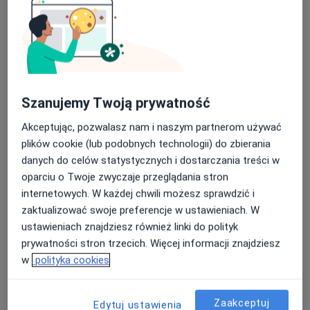
Główne obszary pomocy
Kryzys emocjonalny
Niskie poczucie własnej wartości
Lęki
a11y_sr_more_diseases
Kryzys życiowy
Depresja
+5
Szanujemy Twoją prywatność
Pacjenci których przyjmuję
Akceptując, pozwalasz nam i naszym partnerom używać
Dorośli (Tylko pod niektórymi adresami)
plików cookie (lub podobnych technologii) do zbierania
Dzieci w wieku od 14 lat (Tylko pod niektórymi
danych do celów statystycznych i dostarczania treści w
adresami)
oparciu o Twoje zwyczaje przeglądania stron
internetowych. W każdej chwili możesz sprawdzić i
Rodzaje konsultacji
zaktualizować swoje preferencje w ustawieniach. W
Stacjonarne
Zobacz lokalizacje (3)
ustawieniach znajdziesz również linki do polityk
Konsultacje online
Zobacz kalendarz online
prywatności stron trzecich. Więcej informacji znajdziesz
w
polityka cookies
Zdjęcia i filmy
Zaakceptuj
Edytuj ustawienia