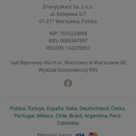
ZnanyLekarz Sp. z o.o.
ul. Kolejowa 5/7
01-217 Warszawa, Polska
NIP: ⁠7010224868
KRS: ⁠0000347997
REGON: ⁠142276657
Sąd Rejonowy dla m.st. Warszawy w Warszawie XII
Wydział Gospodarczy KRS
Facebook
otwiera się w nowej karcie
otwiera się w nowej karcie
otwiera się w nowej karcie
otwiera się w nowej karcie
otwiera się w nowej karci
otwiera się
otwi
Polska
,
Türkiye
,
España
,
Italia
,
Deutschland
,
Česko
,
otwiera się w nowej karcie
otwiera się w nowej karcie
otwiera się w nowej karcie
otwiera się w nowej kar
otwiera się 
otwier
Portugal
,
México
,
Chile
,
Brasil
,
Argentina
,
Perú
,
otwiera się w nowej karc
Colombia
Płatności kartą