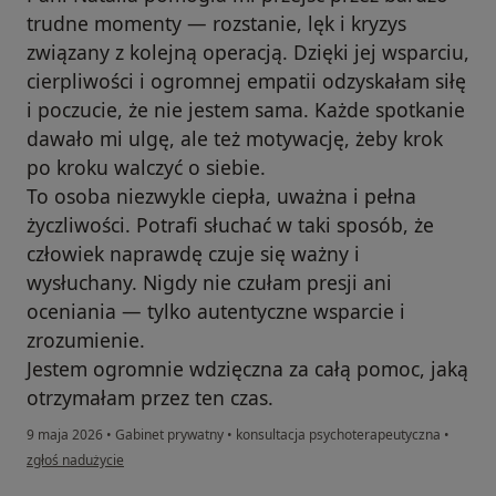
trudne momenty — rozstanie, lęk i kryzys
związany z kolejną operacją. Dzięki jej wsparciu,
cierpliwości i ogromnej empatii odzyskałam siłę
i poczucie, że nie jestem sama. Każde spotkanie
dawało mi ulgę, ale też motywację, żeby krok
po kroku walczyć o siebie.
To osoba niezwykle ciepła, uważna i pełna
życzliwości. Potrafi słuchać w taki sposób, że
człowiek naprawdę czuje się ważny i
wysłuchany. Nigdy nie czułam presji ani
oceniania — tylko autentyczne wsparcie i
zrozumienie.
Jestem ogromnie wdzięczna za całą pomoc, jaką
otrzymałam przez ten czas.
9 maja 2026
•
Gabinet prywatny
•
konsultacja psychoterapeutyczna
•
w opinii użytkownika Wiktoria
zgłoś nadużycie