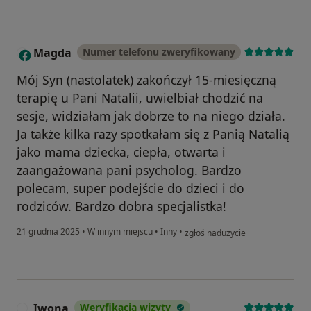
Magda
Numer telefonu zweryfikowany
M
Mój Syn (nastolatek) zakończył 15-miesięczną
terapię u Pani Natalii, uwielbiał chodzić na
sesje, widziałam jak dobrze to na niego działa.
Ja także kilka razy spotkałam się z Panią Natalią
jako mama dziecka, ciepła, otwarta i
zaangażowana pani psycholog. Bardzo
polecam, super podejście do dzieci i do
rodziców. Bardzo dobra specjalistka!
w opinii użytkownika Magda
21 grudnia 2025
•
W innym miejscu
•
Inny
•
zgłoś nadużycie
Iwona
Weryfikacja wizyty
I