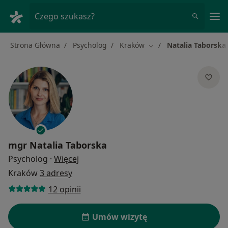
Me
Czego szukasz?
Strona Główna
Psycholog
Kraków
Natalia Taborska
Zmień miasto
mgr
Natalia Taborska
O specjalizacjach
Psycholog
·
Więcej
Kraków
3 adresy
12 opinii
Umów wizytę