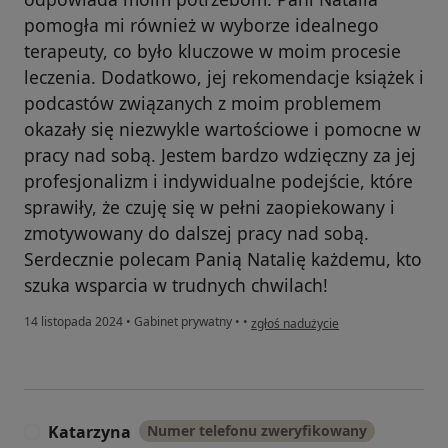
pomogła mi również w wyborze idealnego
terapeuty, co było kluczowe w moim procesie
leczenia. Dodatkowo, jej rekomendacje książek i
podcastów związanych z moim problemem
okazały się niezwykle wartościowe i pomocne w
pracy nad sobą. Jestem bardzo wdzięczny za jej
profesjonalizm i indywidualne podejście, które
sprawiły, że czuję się w pełni zaopiekowany i
zmotywowany do dalszej pracy nad sobą.
Serdecznie polecam Panią Natalię każdemu, kto
szuka wsparcia w trudnych chwilach!
w opinii użytkownika Oskar
14 listopada 2024
•
Gabinet prywatny
•
•
zgłoś nadużycie
Katarzyna
Numer telefonu zweryfikowany
K