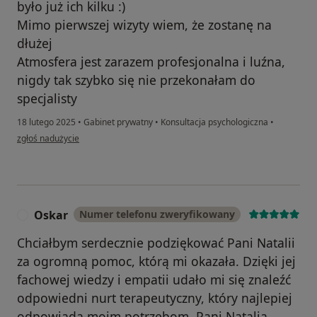
było już ich kilku :)
Mimo pierwszej wizyty wiem, że zostanę na
dłużej
Atmosfera jest zarazem profesjonalna i luźna,
nigdy tak szybko się nie przekonałam do
specjalisty
18 lutego 2025
•
Gabinet prywatny
•
Konsultacja psychologiczna
•
w opinii użytkownika Gabrysia
zgłoś nadużycie
Oskar
Numer telefonu zweryfikowany
O
Chciałbym serdecznie podziękować Pani Natalii
za ogromną pomoc, którą mi okazała. Dzięki jej
fachowej wiedzy i empatii udało mi się znaleźć
odpowiedni nurt terapeutyczny, który najlepiej
odpowiada moim potrzebom. Pani Natalia