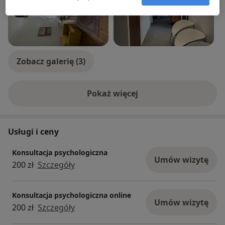
Zobacz galerię (3)
Pokaż więcej
o doświadczeniu
Usługi i ceny
Konsultacja psychologiczna
Umów wizytę
200 zł
Szczegóły
Konsultacja psychologiczna online
Umów wizytę
200 zł
Szczegóły