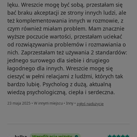
lęku. Wreszcie mogę być sobą, przestałam się
bać braku akceptacji ze strony innych ludzi, ale
też komplementowania innych w rozmowie, z
czym również miałam problem. Mam znacznie
wyższe poczucie wartości, przestałam uciekać
od rozwiązywania problemów i rozmawiania o
nich. Zaprzestałam też używania 2 standardów:
jednego surowego dla siebie i drugiego
łagodnego dla innych. Wreszcie mogę się
cieszyć w pełni relacjami z ludźmi, których tak
bardzo lubię. Psycholog z dużą, aktualną
wiedzą psychologiczną, ciepła i serdeczna.
w opinii użytkownika Anna
23 maja 2025
•
W innym miejscu
•
Inny
•
zgłoś nadużycie
Julka
Weryfikacja wizyty
J