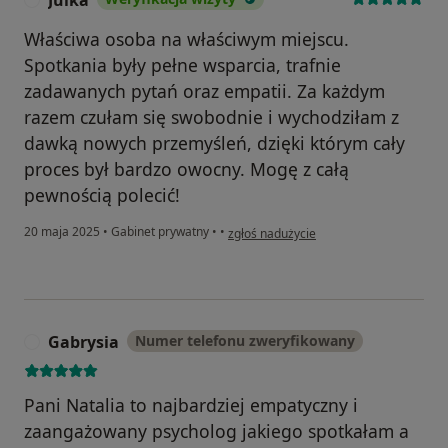
Właściwa osoba na właściwym miejscu.
Spotkania były pełne wsparcia, trafnie
zadawanych pytań oraz empatii. Za każdym
razem czułam się swobodnie i wychodziłam z
dawką nowych przemyśleń, dzięki którym cały
proces był bardzo owocny. Mogę z całą
pewnością polecić!
w opinii użytkownika Julka
20 maja 2025
•
Gabinet prywatny
•
•
zgłoś nadużycie
Gabrysia
Numer telefonu zweryfikowany
G
Pani Natalia to najbardziej empatyczny i
zaangażowany psycholog jakiego spotkałam a