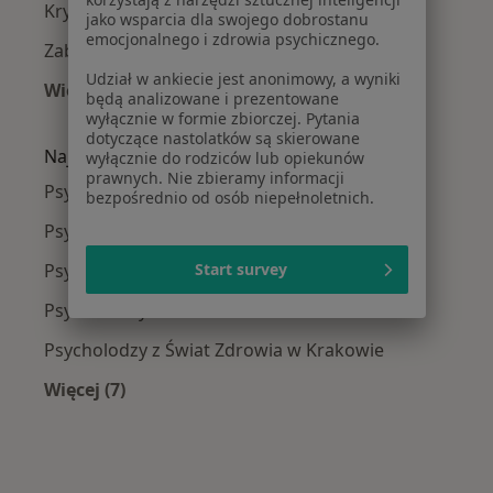
Kryzys emocjonalny w Krakowie
jako wsparcia dla swojego dobrostanu
emocjonalnego i zdrowia psychicznego.
Zaburzenia emocjonalne w Krakowie
Udział w ankiecie jest anonimowy, a wyniki
Więcej (15)
będą analizowane i prezentowane
Więcej w kategorii: Najczęście leczone chorob
wyłącznie w formie zbiorczej. Pytania
dotyczące nastolatków są skierowane
Najpopularniejsze ubezpieczenia
wyłącznie do rodziców lub opiekunów
prawnych. Nie zbieramy informacji
Psycholodzy z Allianz w Krakowie
bezpośrednio od osób niepełnoletnich.
Psycholodzy z Signal Iduna w Krakowie
Psycholodzy z JP MEDICA w Krakowie
Start survey
Psycholodzy z TU Zdrowie w Krakowie
Psycholodzy z Świat Zdrowia w Krakowie
Więcej (7)
Więcej w kategorii: Najpopularniejsze ubezpie