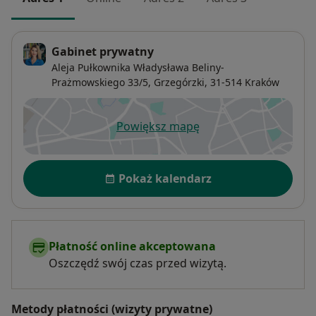
Gabinet prywatny
Aleja Pułkownika Władysława Beliny-
Prażmowskiego 33/5,
Grzegórzki
, 31-514
Kraków
Powiększ mapę
otwiera się w nowej karcie
Dostępność
Pokaż kalendarz
Płatność online akceptowana
Oszczędź swój czas przed wizytą.
Metody płatności (wizyty prywatne)