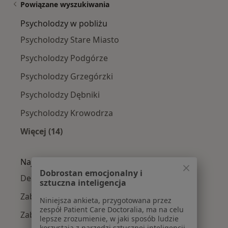
Powiązane wyszukiwania
Psycholodzy w pobliżu
Psycholodzy Stare Miasto
Psycholodzy Podgórze
Psycholodzy Grzegórzki
Psycholodzy Dębniki
Psycholodzy Krowodrza
Więcej (14)
Więcej w kategorii: Psycholodzy w pobliżu
Najczęście leczone choroby
Dobrostan emocjonalny i
Depresja w Krakowie
sztuczna inteligencja
Zaburzenia lękowe w Krakowie
Niniejsza ankieta, przygotowana przez
zespół Patient Care Doctoralia, ma na celu
Zaburzenia nastroju w Krakowie
lepsze zrozumienie, w jaki sposób ludzie
korzystają z narzędzi sztucznej inteligencji