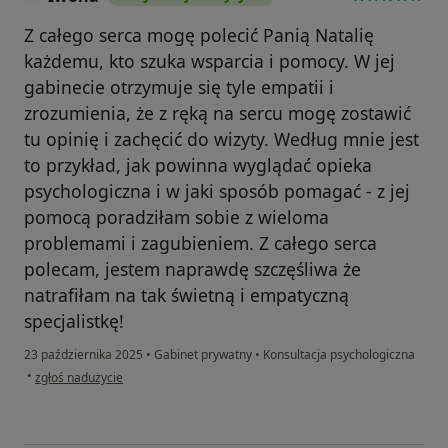
Z całego serca mogę polecić Panią Natalię
każdemu, kto szuka wsparcia i pomocy. W jej
gabinecie otrzymuje się tyle empatii i
zrozumienia, że z ręką na sercu mogę zostawić
tu opinię i zachęcić do wizyty. Według mnie jest
to przykład, jak powinna wyglądać opieka
psychologiczna i w jaki sposób pomagać - z jej
pomocą poradziłam sobie z wieloma
problemami i zagubieniem. Z całego serca
polecam, jestem naprawdę szczęśliwa że
natrafiłam na tak świetną i empatyczną
specjalistkę!
23 października 2025
•
Gabinet prywatny
•
Konsultacja psychologiczna
w opinii użytkownika Iwona
•
zgłoś nadużycie