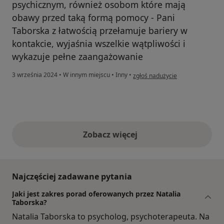
psychicznym, również osobom które mają
obawy przed taką formą pomocy - Pani
Taborska z łatwością przełamuje bariery w
kontakcie, wyjaśnia wszelkie wątpliwości i
wykazuje pełne zaangażowanie
w opinii użytkownika Wiktoria
3 września 2024
•
W innym miejscu
•
Inny
•
zgłoś nadużycie
Zobacz więcej
opinie powyżej
Najczęściej zadawane pytania
Jaki jest zakres porad oferowanych przez Natalia
Taborska?
Natalia Taborska to psycholog, psychoterapeuta. Na