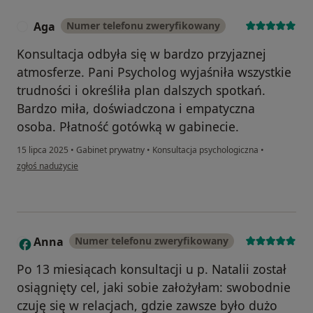
Aga
Numer telefonu zweryfikowany
A
Konsultacja odbyła się w bardzo przyjaznej
atmosferze. Pani Psycholog wyjaśniła wszystkie
trudności i określiła plan dalszych spotkań.
Bardzo miła, doświadczona i empatyczna
osoba. Płatność gotówką w gabinecie.
15 lipca 2025
•
Gabinet prywatny
•
Konsultacja psychologiczna
•
w opinii użytkownika Aga
zgłoś nadużycie
Anna
Numer telefonu zweryfikowany
A
Po 13 miesiącach konsultacji u p. Natalii został
osiągnięty cel, jaki sobie założyłam: swobodnie
czuję się w relacjach, gdzie zawsze było dużo