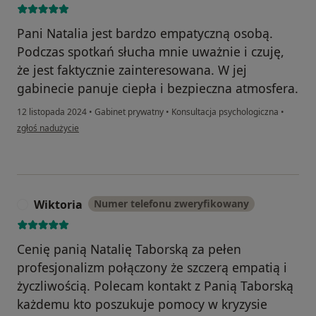
Pani Natalia jest bardzo empatyczną osobą.
Podczas spotkań słucha mnie uważnie i czuję,
że jest faktycznie zainteresowana. W jej
gabinecie panuje ciepła i bezpieczna atmosfera.
12 listopada 2024
•
Gabinet prywatny
•
Konsultacja psychologiczna
•
w opinii użytkownika Katarzyna
zgłoś nadużycie
Wiktoria
Numer telefonu zweryfikowany
W
Cenię panią Natalię Taborską za pełen
profesjonalizm połączony że szczerą empatią i
życzliwością. Polecam kontakt z Panią Taborską
każdemu kto poszukuje pomocy w kryzysie