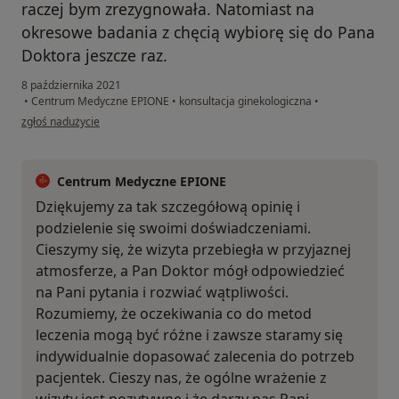
raczej bym zrezygnowała. Natomiast na
okresowe badania z chęcią wybiorę się do Pana
Doktora jeszcze raz.
8 października 2021
•
Centrum Medyczne EPIONE
•
konsultacja ginekologiczna
•
w opinii użytkownika Karolina
zgłoś nadużycie
Centrum Medyczne EPIONE
Dziękujemy za tak szczegółową opinię i
podzielenie się swoimi doświadczeniami.
Cieszymy się, że wizyta przebiegła w przyjaznej
atmosferze, a Pan Doktor mógł odpowiedzieć
na Pani pytania i rozwiać wątpliwości.
Rozumiemy, że oczekiwania co do metod
leczenia mogą być różne i zawsze staramy się
indywidualnie dopasować zalecenia do potrzeb
pacjentek. Cieszy nas, że ogólne wrażenie z
wizyty jest pozytywne i że darzy nas Pani