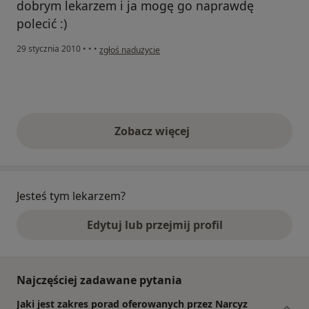
dobrym lekarzem i ja mogę go naprawdę
polecić :)
w opinii użytkownika Gość
29 stycznia 2010
•
•
•
zgłoś nadużycie
Zobacz więcej
opinie powyżej
Jesteś tym lekarzem?
Edytuj lub przejmij profil
Najczęściej zadawane pytania
Jaki jest zakres porad oferowanych przez Narcyz