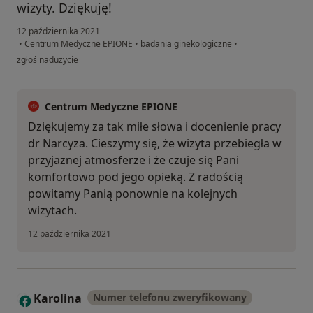
wizyty. Dziękuję!
12 października 2021
•
Centrum Medyczne EPIONE
•
badania ginekologiczne
•
w opinii użytkownika Agnieszka
zgłoś nadużycie
Centrum Medyczne EPIONE
Dziękujemy za tak miłe słowa i docenienie pracy
dr Narcyza. Cieszymy się, że wizyta przebiegła w
przyjaznej atmosferze i że czuje się Pani
komfortowo pod jego opieką. Z radością
powitamy Panią ponownie na kolejnych
wizytach.
12 października 2021
Karolina
Numer telefonu zweryfikowany
K