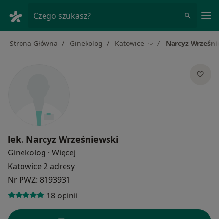
Me
Czego szukasz?
Strona Główna
Ginekolog
Katowice
Narcyz Wrześni
Zmień miasto
lek.
Narcyz Wrześniewski
O specjalizacjach
Ginekolog
·
Więcej
Katowice
2 adresy
Nr PWZ: 8193931
18 opinii