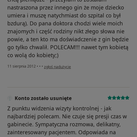
nastraszona przez innego gin że moje dziecko
umiera i muszę natychmiast do szpital co był
bzdurą). Do pana doktora chodzi wiele moich
znajomych i część rodziny nikt złego słowa nie
powie, a ten kto ma doświadczenie z gin będzie
go tylko chwalił. POLECAM!!! nawet tym kobietą
co wolą do kobiety;)
w opinii użytkownika Konto zostało usunięte
11 sierpnia 2012
•
•
•
zgłoś nadużycie
Konto zostało usunięte
Z punktu widzenia wizyty kontrolnej - jak
najbardziej polecam. Nie czuje się presji czas w
gabinecie. Sympatyczna rozmowa, delikatny,
zainteresowany pacjentem. Odpowiada na