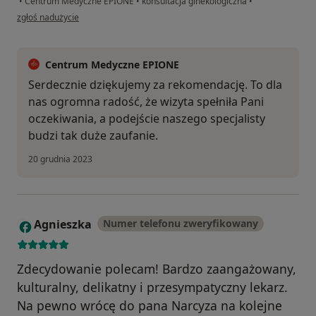
•
Centrum Medyczne EPIONE
•
konsultacja ginekologiczna
•
w opinii użytkownika Natalia
zgłoś nadużycie
Centrum Medyczne EPIONE
Serdecznie dziękujemy za rekomendację. To dla
nas ogromna radość, że wizyta spełniła Pani
oczekiwania, a podejście naszego specjalisty
budzi tak duże zaufanie.
20 grudnia 2023
Agnieszka
Numer telefonu zweryfikowany
A
Zdecydowanie polecam! Bardzo zaangażowany,
kulturalny, delikatny i przesympatyczny lekarz.
Na pewno wrócę do pana Narcyza na kolejne