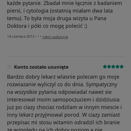
każde pytanie. Zbadał mnie łącznie z badaniem
piersi, i cytologia (ostatnią miałam dwa lata
temu). To była moja druga wizyta u Pana
Doktora i póki co mogę polecić :)
w opinii użytkownika Konto zostało usunięte
14 czerwca 2012
•
•
•
zgłoś nadużycie
Konto zostało usunięte
Bardzo dobry lekarz wlasnie polecam go moje
rozwiazanie wyliczyl co do dnia. Sympatyczny
na wszystkie pytania odpowiadal nawet sie
interesowal moim samopoczuciem i dzidziusia
juz po ciazy chociaz rodzilam w innym miescie i
inny lekarz przyjmowal porod. W ciazy zamiast
przepisac mi stosu witamin odradzil ich branie
ze wzggledu na ich dobry poziom a nie