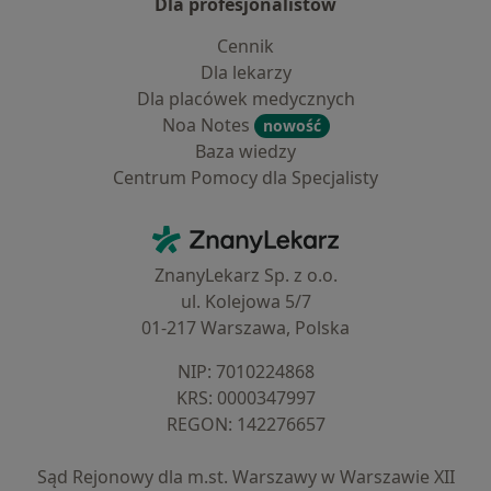
Dla profesjonalistów
Cennik
Dla lekarzy
Dla placówek medycznych
Noa Notes
nowość
Baza wiedzy
Centrum Pomocy dla Specjalisty
Kontakt
ZnanyLekarz - Strona główna
ZnanyLekarz Sp. z o.o.
ul. Kolejowa 5/7
01-217 Warszawa, Polska
NIP: ⁠7010224868
KRS: ⁠0000347997
REGON: ⁠142276657
Sąd Rejonowy dla m.st. Warszawy w Warszawie XII