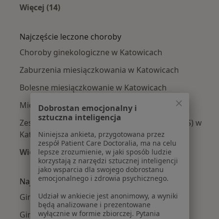
Więcej (14)
Więcej w kategorii: W pobliżu Katowic
Najczęście leczone choroby
Choroby ginekologiczne w Katowicach
Zaburzenia miesiączkowania w Katowicach
Bolesne miesiączkowanie w Katowicach
Mięśniaki macicy w Katowicach
Dobrostan emocjonalny i
sztuczna inteligencja
Zespół policystycznych jajników (PCOS / PMOS) w
Katowicach
Niniejsza ankieta, przygotowana przez
zespół Patient Care Doctoralia, ma na celu
Więcej (15)
lepsze zrozumienie, w jaki sposób ludzie
korzystają z narzędzi sztucznej inteligencji
Więcej w kategorii: Najczęście leczone chorob
jako wsparcia dla swojego dobrostanu
emocjonalnego i zdrowia psychicznego.
Najpopularniejsze ubezpieczenia
Udział w ankiecie jest anonimowy, a wyniki
Ginekolodzy z Allianz w Katowicach
będą analizowane i prezentowane
wyłącznie w formie zbiorczej. Pytania
Ginekolodzy z POLMED w Katowicach