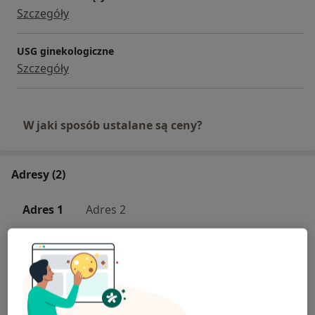
Szczegóły
USG ginekologiczne
Szczegóły
W jaki sposób ustalane są ceny?
Adresy (2)
Adres 1
Adres 2
Centrum Medyczne EPIONE
Centrum Chirurgii Krótkoterminowej EPIONE,
Piotrowicka 68, Katowice,
40-723
Katowice