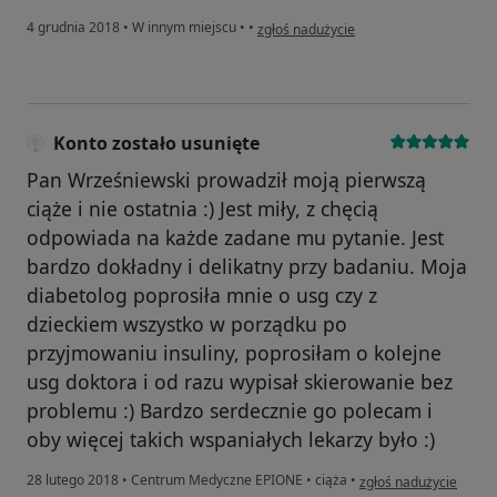
w opinii użytkownika Konto zostało usu
4 grudnia 2018
•
W innym miejscu
•
•
zgłoś nadużycie
Konto zostało usunięte
Pan Wrześniewski prowadził moją pierwszą
ciąże i nie ostatnia :) Jest miły, z chęcią
odpowiada na każde zadane mu pytanie. Jest
bardzo dokładny i delikatny przy badaniu. Moja
diabetolog poprosiła mnie o usg czy z
dzieckiem wszystko w porządku po
przyjmowaniu insuliny, poprosiłam o kolejne
usg doktora i od razu wypisał skierowanie bez
problemu :) Bardzo serdecznie go polecam i
oby więcej takich wspaniałych lekarzy było :)
w opinii użytkownika K
28 lutego 2018
•
Centrum Medyczne EPIONE
•
ciąża
•
zgłoś nadużycie