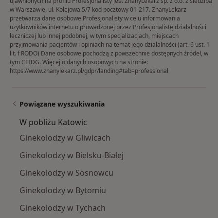
ujawnionych na profilu Profesjonalisty jest ZnanyLekarz sp. z o.o. z siedzibą
w Warszawie, ul. Kolejowa 5/7 kod pocztowy 01-217. ZnanyLekarz
przetwarza dane osobowe Profesjonalisty w celu informowania
użytkowników internetu o prowadzonej przez Profesjonalistę działalności
leczniczej lub innej podobnej, w tym specjalizacjach, miejscach
przyjmowania pacjentów i opiniach na temat jego działalności (art. 6 ust. 1
lit. f RODO) Dane osobowe pochodzą z powszechnie dostępnych źródeł, w
tym CEIDG. Więcej o danych osobowych na stronie:
https://www.znanylekarz.pl/gdpr/landing#tab=professional
Powiązane wyszukiwania
W pobliżu Katowic
Ginekolodzy w Gliwicach
Ginekolodzy w Bielsku-Białej
Ginekolodzy w Sosnowcu
Ginekolodzy w Bytomiu
Ginekolodzy w Tychach