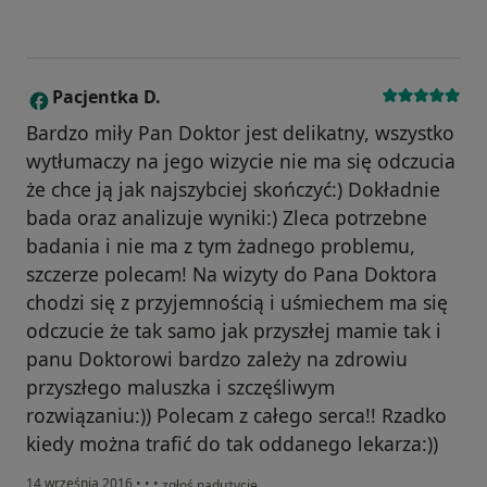
Pacjentka D.
P
Bardzo miły Pan Doktor jest delikatny, wszystko
wytłumaczy na jego wizycie nie ma się odczucia
że chce ją jak najszybciej skończyć:) Dokładnie
bada oraz analizuje wyniki:) Zleca potrzebne
badania i nie ma z tym żadnego problemu,
szczerze polecam! Na wizyty do Pana Doktora
chodzi się z przyjemnością i uśmiechem ma się
odczucie że tak samo jak przyszłej mamie tak i
panu Doktorowi bardzo zależy na zdrowiu
przyszłego maluszka i szczęśliwym
rozwiązaniu:)) Polecam z całego serca!! Rzadko
kiedy można trafić do tak oddanego lekarza:))
w opinii użytkownika Pacjentka D.
14 września 2016
•
•
•
zgłoś nadużycie