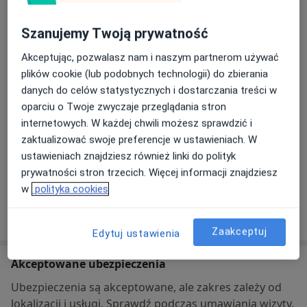
Powiększ mapę
otwiera się w nowej karcie
Szanujemy Twoją prywatność
Akceptując, pozwalasz nam i naszym partnerom używać
Dostępność
W tym gabinecie nie można umawiać wizyt przez
plików cookie (lub podobnych technologii) do zbierania
internet
danych do celów statystycznych i dostarczania treści w
Co mam zrobić w tej sytuacji?
oparciu o Twoje zwyczaje przeglądania stron
internetowych. W każdej chwili możesz sprawdzić i
Metody płatności (wizyty prywatne)
zaktualizować swoje preferencje w ustawieniach. W
ustawieniach znajdziesz również linki do polityk
Ubezpieczenia akceptowane pod tym adresem
prywatności stron trzecich. Więcej informacji znajdziesz
Szczegóły
w
polityka cookies
Pokaż więcej
o adresie
Zaakceptuj
Edytuj ustawienia
Akceptowane ubezpieczenia
Ubezpieczenia są akceptowane, ale zakres zależy od
lokalizacji i usługi. Sprawdź podczas umawiania wizyty.