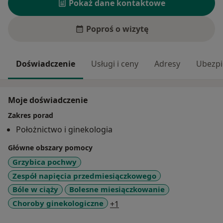
Pokaż dane kontaktowe
Poproś o wizytę
Doświadczenie
Usługi i ceny
Adresy
Ubezpi
Moje doświadczenie
Zakres porad
Położnictwo i ginekologia
Główne obszary pomocy
Grzybica pochwy
Zespół napięcia przedmiesiączkowego
Bóle w ciąży
Bolesne miesiączkowanie
a11y_sr_more_diseases
Choroby ginekologiczne
+1