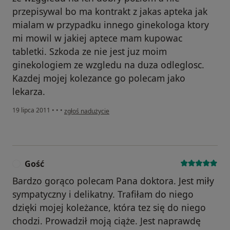
przepisywal bo ma kontrakt z jakas apteka jak
mialam w przypadku innego ginekologa ktory
mi mowil w jakiej aptece mam kupowac
tabletki. Szkoda ze nie jest juz moim
ginekologiem ze wzgledu na duza odleglosc.
Kazdej mojej kolezance go polecam jako
lekarza.
w opinii użytkownika Konto zostało usunięte
19 lipca 2011
•
•
•
zgłoś nadużycie
Gość
G
Bardzo gorąco polecam Pana doktora. Jest miły
sympatyczny i delikatny. Trafiłam do niego
dzięki mojej koleżance, która tez się do niego
chodzi. Prowadził moją ciąże. Jest naprawdę