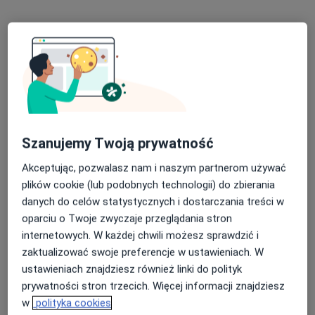
dr n. med. Jacek Magnucki
·
Ginekolog, Lekarz wykonujący zabiegi medycyny estetycznej
Więcej
800 opinii
3 Maja 34, Katowice
•
Mapa
Klinika Magnuccy Medycyna i Estetyka
Szanujemy Twoją prywatność
Badanie ginekologiczne z USG
300 zł
Akceptując, pozwalasz nam i naszym partnerom używać
Specjalista nie oferuje umawiania online pod tym adresem.
plików cookie (lub podobnych technologii) do zbierania
danych do celów statystycznych i dostarczania treści w
Poproś o wizytę
oparciu o Twoje zwyczaje przeglądania stron
internetowych. W każdej chwili możesz sprawdzić i
zaktualizować swoje preferencje w ustawieniach. W
ustawieniach znajdziesz również linki do polityk
prywatności stron trzecich. Więcej informacji znajdziesz
w
polityka cookies