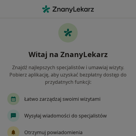
Me
Usg Ginekologiczne • Katowice, śląskie
Filtry
• 1
Ubezpieczenie
Map
USG ginekologiczne specjaliści w
Witaj na ZnanyLekarz
Katowicach
Jak działają wyniki wyszukiwania
Znajdź najlepszych specjalistów i umawiaj wizyty.
Pobierz aplikację, aby uzyskać bezpłatny dostęp do
przydatnych funkcji:
Jaką wizytę chcesz umówić?
USG ginekologiczne
Łatwo zarządzaj swoimi wizytami
USG ginekologiczne transvaginalne
Wysyłaj wiadomości do specjalistów
Badanie ginekologiczne z USG
Otrzymuj powiadomienia