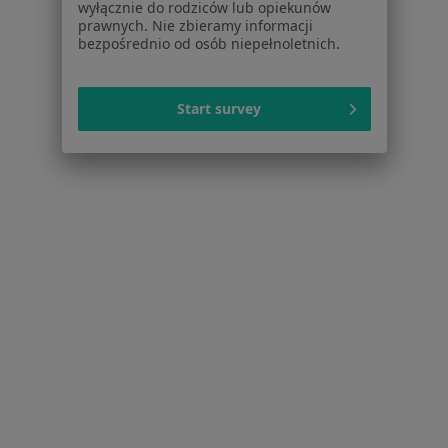
wyłącznie do rodziców lub opiekunów
prawnych. Nie zbieramy informacji
Interniści w Katowicach
bezpośrednio od osób niepełnoletnich.
Stomatolodzy w Katowicach
Ginekolodzy w Katowicach
Start survey
Psychoterapeuci w Katowicach
Więcej (15)
Więcej w kategorii: Popularne specjalizacje
Strona Główna
Usługi I Zabiegi
Usg Ginekologiczne
Zmień
Katowice
Zmień miasto
Serwis