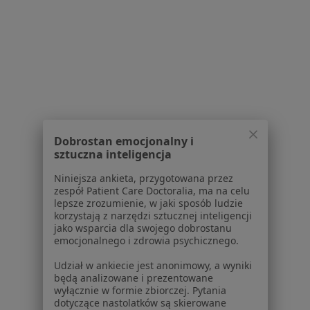
1
2
3
4
5
6
8
Powiązane wyszukiwania
Usługi w Katowicach
Konsultacja ginekologiczna w Katowicach
Dobrostan emocjonalny i
Konsultacja ginekologiczna + USG w Katowicach
sztuczna inteligencja
Prowadzenie ciąży w Katowicach
Niniejsza ankieta, przygotowana przez
zespół Patient Care Doctoralia, ma na celu
Cytologia w Katowicach
lepsze zrozumienie, w jaki sposób ludzie
korzystają z narzędzi sztucznej inteligencji
USG piersi w Katowicach
jako wsparcia dla swojego dobrostanu
emocjonalnego i zdrowia psychicznego.
Więcej (15)
Więcej w kategorii: Usługi w Katowicach
Udział w ankiecie jest anonimowy, a wyniki
będą analizowane i prezentowane
Popularne specjalizacje
wyłącznie w formie zbiorczej. Pytania
dotyczące nastolatków są skierowane
Psycholodzy w Katowicach