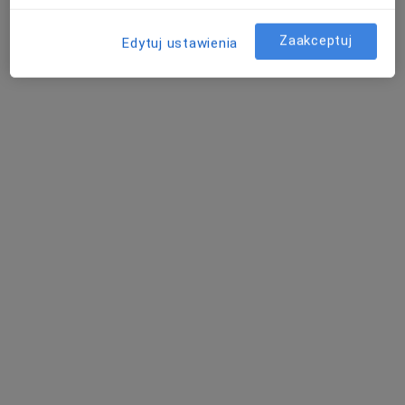
Zaakceptuj
Edytuj ustawienia
Bezpieczne płatności
lek. Piotr Dyrda
·
Więcej
Ginekolog
265 opinii
Adres 1
Adres 2
Obroki 68, Katowice
•
Mapa
NL Clinic Estetic
Konsultacja ginekologiczna + USG ginekologiczne + USG piersi + cytologia
od 600 zł
Specjalista nie oferuje umawiania online pod tym adresem.
Poproś o wizytę