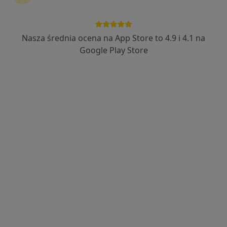
USG ciąży transvaginalne
Nasza średnia ocena na App Store to 4.9 i 4.1 na
USG ginekologiczne przez powłoki brzuszne
Google Play Store
Inne usługi
dr n. med. Andrzej Gałązka
·
Więcej
Ginekolog
190 opinii
Adres 1
Adres 2