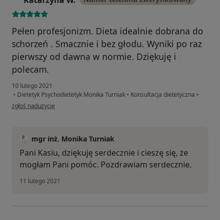
Katarzyna W.
Pełen profesjonizm. Dieta idealnie dobrana do
schorzeń . Smacznie i bez głodu. Wyniki po raz
pierwszy od dawna w normie. Dziękuję i
polecam.
10 lutego 2021
•
Dietetyk Psychodietetyk Monika Turniak
•
Konsultacja dietetyczna
•
w opinii użytkownika Katarzyna W.
zgłoś nadużycie
mgr inż. Monika Turniak
Pani Kasiu, dziękuję serdecznie i cieszę się, że
mogłam Pani pomóc. Pozdrawiam serdecznie.
11 lutego 2021