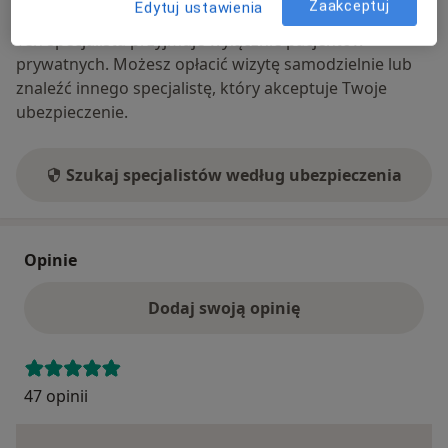
Ubezpieczenia - brak akceptowanych
Zaakceptuj
Edytuj ustawienia
Ten specjalista przyjmuje wyłącznie pacjentów
prywatnych. Możesz opłacić wizytę samodzielnie lub
znaleźć innego specjalistę, który akceptuje Twoje
ubezpieczenie.
Szukaj specjalistów według ubezpieczenia
Opinie
Dodaj swoją opinię
47 opinii