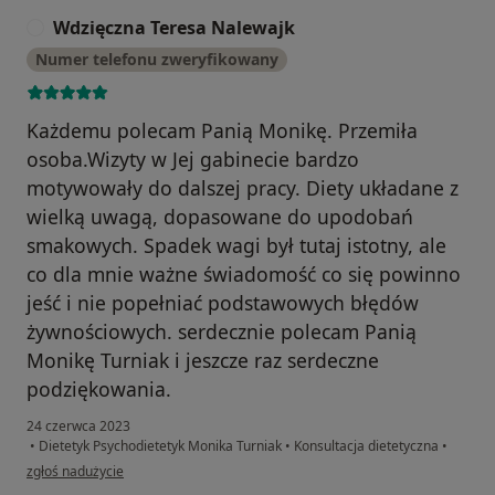
Wdzięczna Teresa Nalewajk
W
Numer telefonu zweryfikowany
Każdemu polecam Panią Monikę. Przemiła
osoba.Wizyty w Jej gabinecie bardzo
motywowały do dalszej pracy. Diety układane z
wielką uwagą, dopasowane do upodobań
smakowych. Spadek wagi był tutaj istotny, ale
co dla mnie ważne świadomość co się powinno
jeść i nie popełniać podstawowych błędów
żywnościowych. serdecznie polecam Panią
Monikę Turniak i jeszcze raz serdeczne
podziękowania.
24 czerwca 2023
•
Dietetyk Psychodietetyk Monika Turniak
•
Konsultacja dietetyczna
•
w opinii użytkownika Wdzięczna Teresa Nalewajk
zgłoś nadużycie