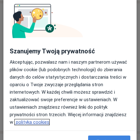
czasie spaceruję i jeżdżę na rolkach.
Adres
Dietetyk Psychodietetyk Monika Turniak
ul.Dąbrówki 92/7 (Przychodnia „Medycyna
Rodzinna”),
80-180
Gdańsk
Szanujemy Twoją prywatność
Powiększ mapę
Akceptując, pozwalasz nam i naszym partnerom używać
otwiera się w nowej karcie
plików cookie (lub podobnych technologii) do zbierania
danych do celów statystycznych i dostarczania treści w
Dostępność
W tym gabinecie nie można umawiać wizyt przez
oparciu o Twoje zwyczaje przeglądania stron
internet
internetowych. W każdej chwili możesz sprawdzić i
Co mam zrobić w tej sytuacji?
zaktualizować swoje preferencje w ustawieniach. W
ustawieniach znajdziesz również linki do polityk
prywatności stron trzecich. Więcej informacji znajdziesz
Pokaż więcej
o adresie
w
polityka cookies