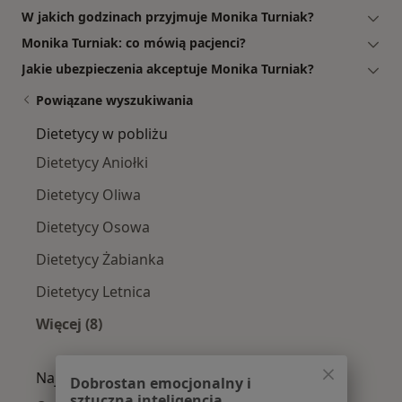
W jakich godzinach przyjmuje Monika Turniak?
Monika Turniak: co mówią pacjenci?
Jakie ubezpieczenia akceptuje Monika Turniak?
Powiązane wyszukiwania
Dietetycy w pobliżu
Dietetycy Aniołki
Dietetycy Oliwa
Dietetycy Osowa
Dietetycy Żabianka
Dietetycy Letnica
Więcej (8)
Więcej w kategorii: Dietetycy w pobliżu
Najczęście leczone choroby
Dobrostan emocjonalny i
sztuczna inteligencja