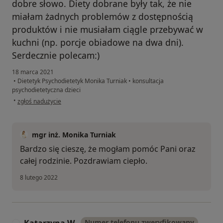
dobre słowo. Diety dobrane były tak, że nie
miałam żadnych problemów z dostępnością
produktów i nie musiałam ciągle przebywać w
kuchni (np. porcje obiadowe na dwa dni).
Serdecznie polecam:)
18 marca 2021
•
Dietetyk Psychodietetyk Monika Turniak
•
konsultacja
psychodietetyczna dzieci
w opinii użytkownika I.R
•
zgłoś nadużycie
mgr inż. Monika Turniak
Bardzo się cieszę, że mogłam pomóc Pani oraz
całej rodzinie. Pozdrawiam ciepło.
8 lutego 2022
Numer telefonu zweryfikowany
K