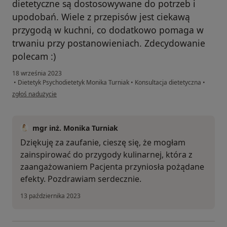
dietetyczne są dostosowywane do potrzeb i
upodobań. Wiele z przepisów jest ciekawą
przygodą w kuchni, co dodatkowo pomaga w
trwaniu przy postanowieniach. Zdecydowanie
polecam :)
18 września 2023
•
Dietetyk Psychodietetyk Monika Turniak
•
Konsultacja dietetyczna
•
w opinii użytkownika A.B.
zgłoś nadużycie
mgr inż. Monika Turniak
Dziękuję za zaufanie, cieszę się, że mogłam
zainspirować do przygody kulinarnej, która z
zaangażowaniem Pacjenta przyniosła pożądane
efekty. Pozdrawiam serdecznie.
13 października 2023