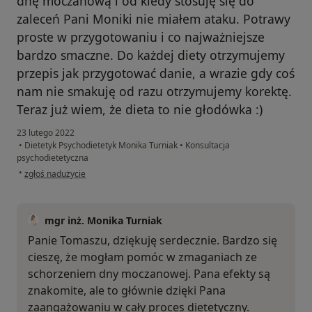
dnę moczanową i od kiedy stosuję się do
zaleceń Pani Moniki nie miałem ataku. Potrawy
proste w przygotowaniu i co najważniejsze
bardzo smaczne. Do każdej diety otrzymujemy
przepis jak przygotować danie, a wrazie gdy coś
nam nie smakuję od razu otrzymujemy korektę.
Teraz już wiem, że dieta to nie głodówka :)
23 lutego 2022
•
Dietetyk Psychodietetyk Monika Turniak
•
Konsultacja
psychodietetyczna
w opinii użytkownika Tomek
•
zgłoś nadużycie
mgr inż. Monika Turniak
Panie Tomaszu, dziękuję serdecznie. Bardzo się
cieszę, że mogłam pomóc w zmaganiach ze
schorzeniem dny moczanowej. Pana efekty są
znakomite, ale to głównie dzięki Pana
zaangażowaniu w cały proces dietetyczny.