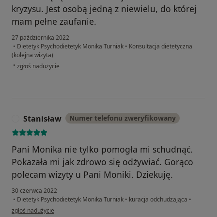
kryzysu. Jest osobą jedną z niewielu, do której
mam pełne zaufanie.
27 października 2022
•
Dietetyk Psychodietetyk Monika Turniak
•
Konsultacja dietetyczna
(kolejna wizyta)
w opinii użytkownika Marcelina
•
zgłoś nadużycie
Stanisław
Numer telefonu zweryfikowany
S
Pani Monika nie tylko pomogła mi schudnąć.
Pokazała mi jak zdrowo się odżywiać. Gorąco
polecam wizyty u Pani Moniki. Dziekuję.
30 czerwca 2022
•
Dietetyk Psychodietetyk Monika Turniak
•
kuracja odchudzająca
•
w opinii użytkownika Stanisław
zgłoś nadużycie