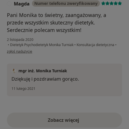
Magda
Numer telefonu zweryfikowany
M
Pani Monika to świetny, zaangażowany, a
przede wszystkim skuteczny dietetyk.
Serdecznie polecam wszystkim!
2 listopada 2020
•
Dietetyk Psychodietetyk Monika Turniak
•
Konsultacja dietetyczna
•
w opinii użytkownika Magda
zgłoś nadużycie
mgr inż. Monika Turniak
Dziękuję i pozdrawiam gorąco.
11 lutego 2021
Zobacz więcej
opinie powyżej