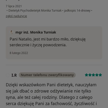
7 lipca 2021
•
Dietetyk Psychodietetyk Monika Turniak
•
jadłospis 14-dniowy
•
w opinii użytkownika Natalia
zgłoś nadużycie
mgr inż. Monika Turniak
Pani Natalio, jest mi bardzo miło, dziękuję
serdecznie i życzę powodzenia.
8 lutego 2022
I.R
Numer telefonu zweryfikowany
I
Dzięki wskazówkom Pani dietetyk, nauczyłam
się jak dbać o zdrowe odżywianie nie tylko
syna, ale też całej rodziny. Dlatego z całego
serca dziękuję Pani za fachowość, życzliwość i