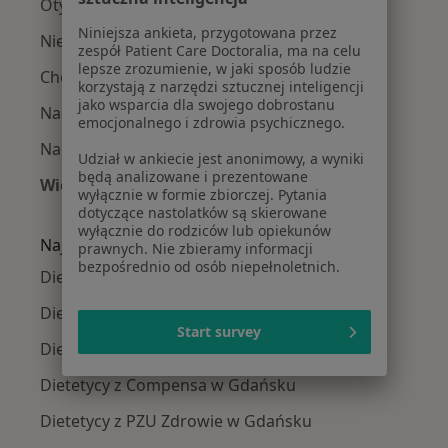
Otyłość w Gdańsku
Niniejsza ankieta, przygotowana przez
Niedoczynność tarczycy w Gdańsku
zespół Patient Care Doctoralia, ma na celu
lepsze zrozumienie, w jaki sposób ludzie
Choroba Hashimoto w Gdańsku
korzystają z narzędzi sztucznej inteligencji
jako wsparcia dla swojego dobrostanu
Nadwaga w Gdańsku
emocjonalnego i zdrowia psychicznego.
Nadciśnienie tętnicze w Gdańsku
Udział w ankiecie jest anonimowy, a wyniki
będą analizowane i prezentowane
Więcej (15)
wyłącznie w formie zbiorczej. Pytania
Więcej w kategorii: Najczęście leczone chorob
dotyczące nastolatków są skierowane
wyłącznie do rodziców lub opiekunów
Najpopularniejsze ubezpieczenia
prawnych. Nie zbieramy informacji
bezpośrednio od osób niepełnoletnich.
Dietetycy z Allianz w Gdańsku
Dietetycy z POLMED w Gdańsku
Start survey
Dietetycy z JP MEDICA w Gdańsku
Dietetycy z Compensa w Gdańsku
Dietetycy z PZU Zdrowie w Gdańsku