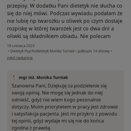
przepisy. W dodatku Pani dietetyk nie słucha co
się do niej mówi. Podczas wywiadu podałam że
nie lubię np twarożku u oliwek po czym dostaje
rozpiskę w której twarożek jest co dwa dni a
oliwki są składnikiem obiadu. Nie polecam
18 czerwca 2023
•
Dietetyk Psychodietetyk Monika Turniak
•
jadłospis 14-dniowy
•
w opinii użytkownika M.
zgłoś nadużycie
mgr inż. Monika Turniak
Szanowna Pani, Dziękuję za podzielenie się
swoją opinią. Nie mogę się jednak do niej
odnieść, gdyż nie wiem kogo pesonalnie
dotyczy. Moim priorytetem w pracy jest zdrowie
i satysfakcja pacjenta. Jest mi przykro z powodu
tej opinii, gdyż wydaje mi się nie do końca
zgodna z prawdą.