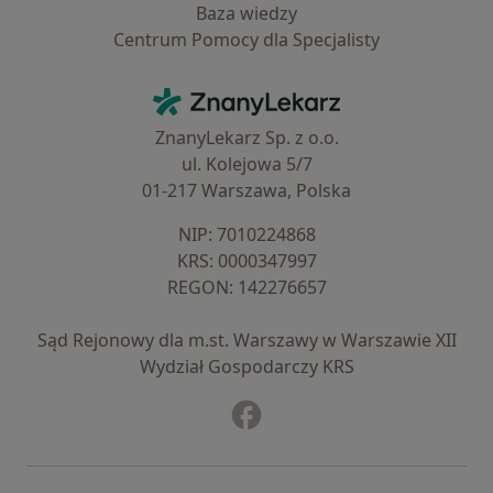
Baza wiedzy
Centrum Pomocy dla Specjalisty
Kontakt
ZnanyLekarz - Strona główna
ZnanyLekarz Sp. z o.o.
ul. Kolejowa 5/7
01-217 Warszawa, Polska
NIP: ⁠7010224868
KRS: ⁠0000347997
REGON: ⁠142276657
Sąd Rejonowy dla m.st. Warszawy w Warszawie XII
Wydział Gospodarczy KRS
Facebook
otwiera się w nowej karcie