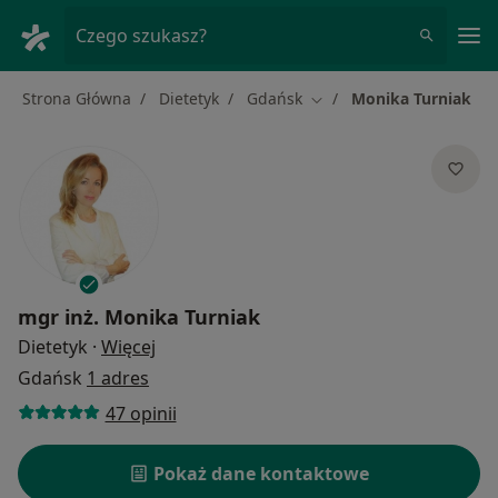
Me
Czego szukasz?
Strona Główna
Dietetyk
Gdańsk
Monika Turniak
Zmień miasto
mgr inż.
Monika Turniak
O specjalizacjach
Dietetyk
·
Więcej
Gdańsk
1 adres
47 opinii
Pokaż dane kontaktowe