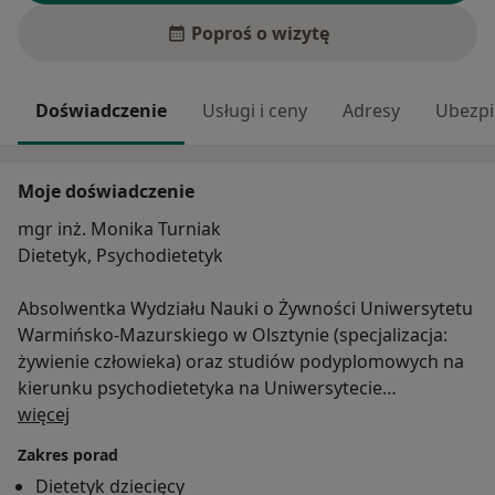
Poproś o wizytę
Doświadczenie
Usługi i ceny
Adresy
Ubezpi
Moje doświadczenie
mgr inż. Monika Turniak
Dietetyk, Psychodietetyk
Absolwentka Wydziału Nauki o Żywności Uniwersytetu
Warmińsko-Mazurskiego w Olsztynie (specjalizacja:
żywienie człowieka) oraz studiów podyplomowych na
kierunku psychodietetyka na Uniwersytecie
O mnie
Humanistycznospołecznym SWPS w Sopocie.
więcej
Zakres porad
Moją misją jest nauka zdrowego odżywiania. Na
Dietetyk dziecięcy
pierwszym miejscu zawsze stawiam oczekiwania i