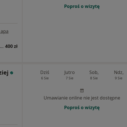
Poproś o wizytę
apa
Konsultacja dietetyczna + jadłospis 4 tygodnie
400 zł
iej
Dziś
Jutro
Sob,
Ndz,
6 Sie
7 Sie
8 Sie
9 Sie
Umawianie online nie jest dostępne
Poproś o wizytę