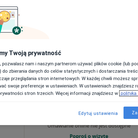
Umawianie online nie jest dostępne
Poproś o wizytę
my Twoją prywatność
, pozwalasz nam i naszym partnerom używać plików cookie (lub p
200 zł
) do zbierania danych do celów statystycznych i dostarczania treśc
zaje przeglądania stron internetowych. W każdej chwili możesz spr
wać swoje preferencje w ustawieniach. W ustawieniach znajdziesz ró
prywatności stron trzecich. Więcej informacji znajdziesz w
polityka
Dziś
Jutro
Sob,
Ndz,
6 Sie
7 Sie
8 Sie
9 Sie
owska
Za
Edytuj ustawienia
·
ta
Umawianie online nie jest dostępne
Poproś o wizytę