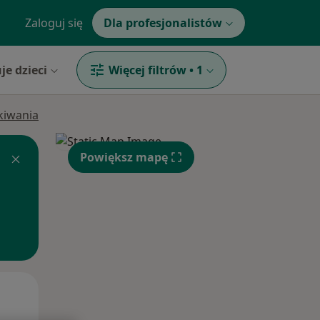
Zaloguj się
Dla profesjonalistów
je dzieci
Więcej filtrów
•
1
ukiwania
Powiększ mapę
Pon,
Wt,
Śr,
10 Sie
11 Sie
12 Sie