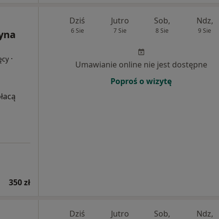
Dziś
Jutro
Sob,
Ndz,
6 Sie
7 Sie
8 Sie
9 Sie
zyna
·
ęcy
Umawianie online nie jest dostępne
Poproś o wizytę
płacą
350 zł
Dziś
Jutro
Sob,
Ndz,