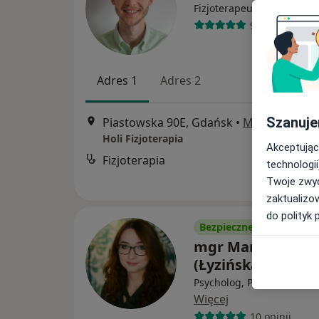
·
Więcej
Fizjoterapeuta
92 opinie
Adres 1
Adres 2
Szanuje
Piastowska 90E, Gdańsk
•
Mapa
Holi Fizjoterapia
Akceptując
Fizjoterapia
technologii
Twoje zwyc
zaktualizo
do polityk 
Bezpieczne płatności
mgr Marta Mont
(Łyzińska)
Psycholog, Psychoterapeu
Więcej
10 opinii