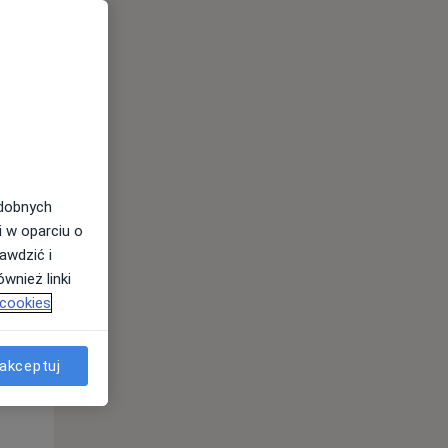
odobnych
i w oparciu o
awdzić i
wnież linki
 cookies
Pon,
Wt,
Śr,
10 Sie
11 Sie
12 Sie
akceptuj