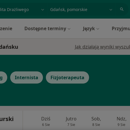
acja, badanie lub nazwisko
miasto lub dzielnica
zenie
Dostępne terminy
Język
Przyjmu
 Gdańsku
Jak działają wyniki wysz
og
Internista
Fizjoterapeuta
urski
Dziś
Jutro
Sob,
Ndz,
6 Sie
7 Sie
8 Sie
9 Sie