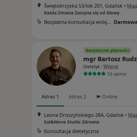
Świętokrzyska 53/lok 201, Gdańsk
•
Map
Każda Zmiana Zaczyna się od Głowy
Bezpłatna konsultacja wstępna - telefoniczna
Darmowa
Bezpieczne płatności
mgr Bartosz Rudz
·
Więcej
Dietetyk
53 opinie
Adres 1
Adres 2
Online
Leona Droszyńskiego 28A, Gdańsk
•
Ma
Eat&Move Studio Zdrowia
Konsultacja dietetyczna