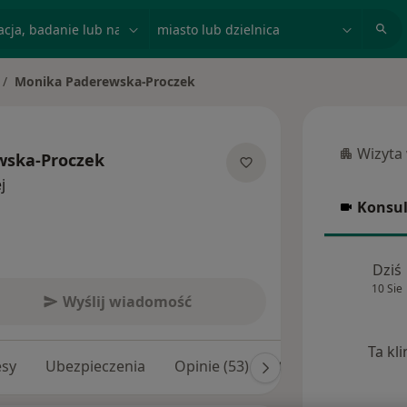
acja, badanie lub nazwisko
miasto lub dzielnica
Monika Paderewska-Proczek
ień miasto
Wizyta
wska-Proczek
Wizyta w
O specjalizacjach
j
Konsul
Konsulta
Dziś
10 Sie
Wyślij wiadomość
Ta kl
esy
Ubezpieczenia
Opinie (53)
Odpowiedzi na pyt