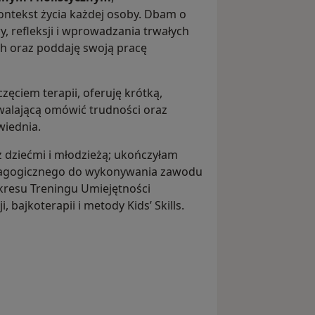
ontekst życia każdej osoby. Dbam o
 refleksji i wprowadzania trwałych
ch oraz poddaję swoją pracę
ęciem terapii, oferuję krótką,
walającą omówić trudności oraz
wiednia.
 dziećmi i młodzieżą; ukończyłam
dagogicznego do wykonywania zawodu
akresu Treningu Umiejętności
 bajkoterapii i metody Kids’ Skills.