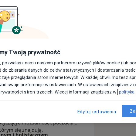
pięciu, nadmiernie analizujesz swoje
astrojem lub trudnością w określeniu
przestrzenią, w której to
my Twoją prywatność
ologia kliniczna i zdrowia
. Dyplom
wie. Obecnie jestem w trakcie
, pozwalasz nam i naszym partnerom używać plików cookie (lub p
tów Profesjonalnej Szkoły
) do zbierania danych do celów statystycznych i dostarczania treśc
dy, prowadzonego przez Instytut
zaje przeglądania stron internetowych. W każdej chwili możesz spr
wać swoje preferencje w ustawieniach. W ustawieniach znajdziesz ró
prywatności stron trzecich. Więcej informacji znajdziesz w
polityka
35 lat.
Prowadzę głównie
ukturyzowanej formie, opartej na
acyjnym.
Wspieram osoby
Za
Edytuj ustawienia
ęku, stresu, obniżonego nastroju,
otyczących tożsamości, poczucia
tórym się znajdują.
lnym i holistycznym
,