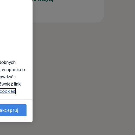
odobnych
i w oparciu o
awdzić i
wnież linki
 cookies
akceptuj