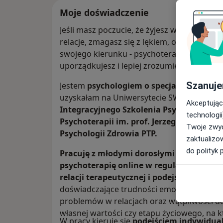
Moje doświadczenie
Jeśli masz poczucie, że żyjesz w ciągłym na
relacje, zmagasz się z lękiem, obniżonym n
swojego kierunku - psychoterapia może być 
uporządkujesz i lepiej zrozumiesz siebie.
Szanuje
Jestem
psychologiem o specjalności psych
uzyskałam na Uniwersytecie SWPS w Warsza
Akceptując
Integracyjnego Szkolenia Psychoterapeu
technologii
Psychoterapii im. prof. Jerzego Mellibru
Twoje zwyc
Psychologii Zdrowia PTP.
zaktualizo
do polityk 
Pracuję z młodymi dorosłymi w wieku 18–
psychoterapię online w regularnej, ustr
relacji terapeutycznej i podejściu integr
doświadczające trudności emocjonalnych, l
problemów w relacjach oraz wątpliwości d
własnej wartości czy etapu życiowego, na k
W pracy kieruję się
podejściem indywidua