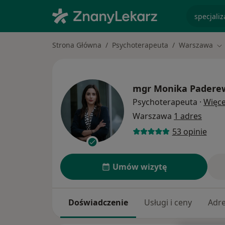
specjaliz
Strona Główna
Psychoterapeuta
Warszawa
Zm
mgr
Monika Padere
Psychoterapeuta
·
Więce
Warszawa
1 adres
53 opinie
Umów wizytę
Doświadczenie
Usługi i ceny
Adr