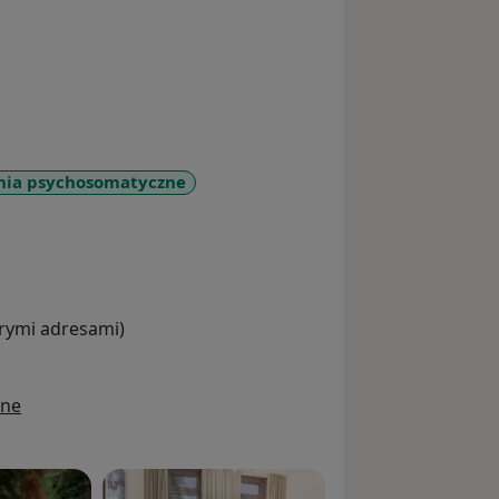
nia psychosomatyczne
_sr_more_diseases
órymi adresami)
ine