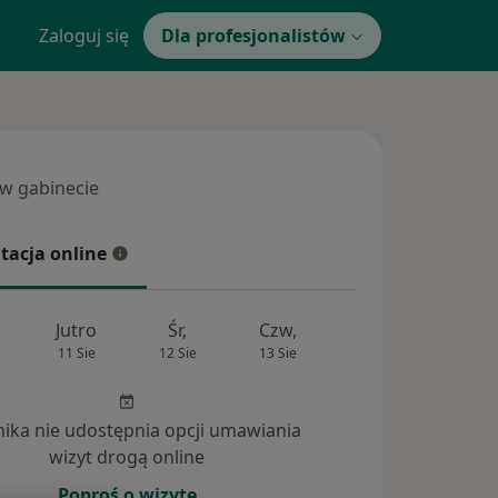
Zaloguj się
Dla profesjonalistów
 w gabinecie
 gabinecie
tacja online
cja online
Jutro
Śr,
Czw,
Pt,
Sob
11 Sie
12 Sie
13 Sie
14 Sie
15 Si
inika nie udostępnia opcji umawiania
ania (16)
wizyt drogą online
Poproś o wizytę